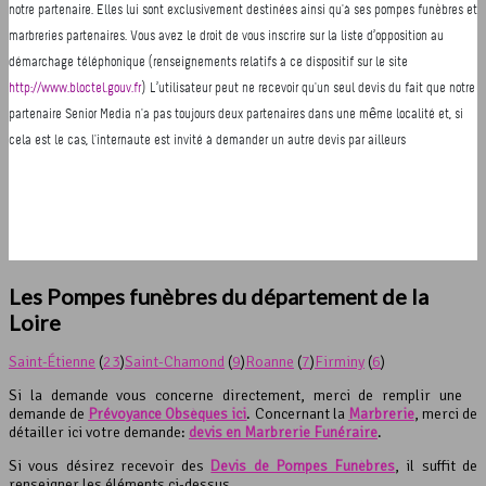
Les Pompes funèbres du département de la
Loire
Saint-Étienne
(
23
)
Saint-Chamond
(
9
)
Roanne
(
7
)
Firminy
(
6
)
Si la demande vous concerne directement, merci de remplir une
demande de
Prévoyance Obsèques ici
. Concernant la
Marbrerie
, merci de
détailler ici votre demande:
devis en Marbrerie Funéraire
.
Si vous désirez recevoir des
Devis de Pompes Funèbres
, il suffit de
renseigner les éléments ci-dessus.