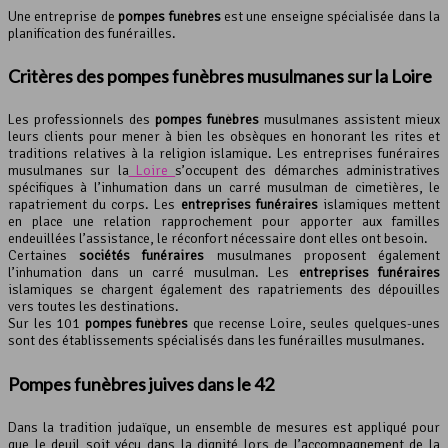
Une entreprise de
pompes funèbres
est une enseigne spécialisée dans la
planification des funérailles.
Critères des pompes funèbres musulmanes sur la
Loire
Les professionnels des
pompes funèbres
musulmanes assistent mieux
leurs clients pour mener à bien les obsèques en honorant les rites et
traditions relatives à la religion islamique. Les entreprises funéraires
musulmanes sur la
Loire
s’occupent des démarches administratives
spécifiques à l’inhumation dans un carré musulman de cimetières, le
rapatriement du corps. Les
entreprises funéraires
islamiques mettent
en place une relation rapprochement pour apporter aux familles
endeuillées l’assistance, le réconfort nécessaire dont elles ont besoin.
Certaines
sociétés funéraires
musulmanes proposent également
l’inhumation dans un carré musulman. Les
entreprises funéraires
islamiques se chargent également des rapatriements des dépouilles
vers toutes les destinations.
Sur les 101
pompes funèbres
que recense Loire, seules quelques-unes
sont des établissements spécialisés dans les funérailles musulmanes.
Pompes funèbres juives dans le 42
Dans la tradition judaïque, un ensemble de mesures est appliqué pour
que le deuil soit vécu dans la dignité lors de l’accompagnement de la