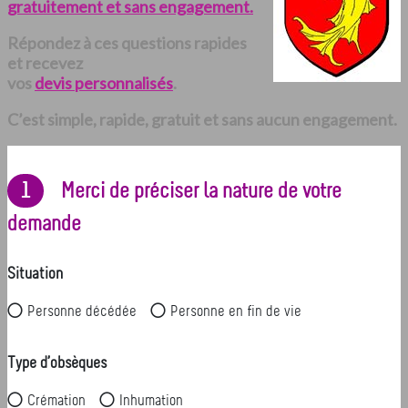
gratuitement et sans engagement.
Répondez à ces questions rapides
et recevez
vos
devis personnalisés
.
C’est simple, rapide, gratuit et sans aucun engagement.