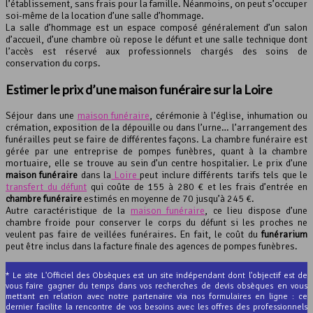
l’établissement, sans frais pour la famille. Néanmoins, on peut s’occuper
soi-même de la location d’une salle d’hommage.
La salle d’hommage est un espace composé généralement d’un salon
d’accueil, d’une chambre où repose le défunt et une salle technique dont
l’accès est réservé aux professionnels chargés des soins de
conservation du corps.
Estimer le prix d’une maison funéraire sur la Loire
Séjour dans une
maison funéraire
, cérémonie à l’église, inhumation ou
crémation, exposition de la dépouille ou dans l’urne… l’arrangement des
funérailles peut se faire de différentes façons. La chambre funéraire est
gérée par une entreprise de pompes funèbres, quant à la chambre
mortuaire, elle se trouve au sein d’un centre hospitalier. Le prix d’une
maison funéraire
dans la
Loire
peut inclure différents tarifs tels que le
transfert du défunt
qui coûte de 155 à 280 € et les frais d’entrée en
chambre funéraire
estimés en moyenne de 70 jusqu’à 245 €.
Autre caractéristique de la
maison funéraire
, ce lieu dispose d’une
chambre froide pour conserver le corps du défunt si les proches ne
veulent pas faire de veillées funéraires. En fait, le coût du
funérarium
peut être inclus dans la facture finale des agences de pompes funèbres.
* Le site L'Officiel des Obsèques est un site indépendant dont l'objectif est de
vous faire gagner du temps dans vos recherches de devis obsèques en vous
mettant en relation avec notre partenaire via nos formulaires en ligne : ce
dernier facilite la rencontre de vos besoins avec les offres des professionnels