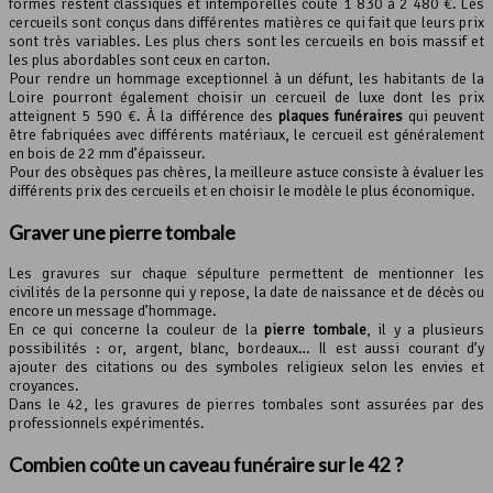
formes restent classiques et intemporelles coûte 1 830 à 2 480 €. Les
cercueils sont conçus dans différentes matières ce qui fait que leurs prix
sont très variables. Les plus chers sont les cercueils en bois massif et
les plus abordables sont ceux en carton.
Pour rendre un hommage exceptionnel à un défunt, les habitants de la
Loire pourront également choisir un cercueil de luxe dont les prix
atteignent 5 590 €. À la différence des
plaques funéraires
qui peuvent
être fabriquées avec différents matériaux, le cercueil est généralement
en bois de 22 mm d’épaisseur.
Pour des obsèques pas chères, la meilleure astuce consiste à évaluer les
différents prix des cercueils et en choisir le modèle le plus économique.
Graver une
pierre tombale
Les gravures sur chaque sépulture permettent de mentionner les
civilités de la personne qui y repose, la date de naissance et de décès ou
encore un message d’hommage.
En ce qui concerne la couleur de la
pierre tombale
, il y a plusieurs
possibilités : or, argent, blanc, bordeaux… Il est aussi courant d’y
ajouter des citations ou des symboles religieux selon les envies et
croyances.
Dans le 42, les gravures de pierres tombales sont assurées par des
professionnels expérimentés.
Combien coûte un caveau funéraire sur le 42 ?