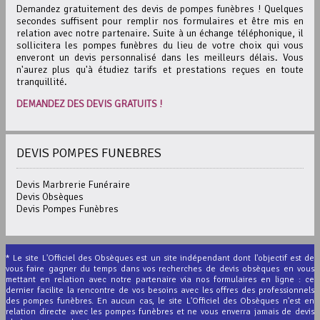
Demandez gratuitement des devis de pompes funèbres ! Quelques
secondes suffisent pour remplir nos formulaires et être mis en
relation avec notre partenaire. Suite à un échange téléphonique, il
sollicitera les pompes funèbres du lieu de votre choix qui vous
enveront un devis personnalisé dans les meilleurs délais. Vous
n'aurez plus qu'à étudiez tarifs et prestations reçues en toute
tranquillité.
DEMANDEZ DES DEVIS GRATUITS !
DEVIS POMPES FUNEBRES
Devis Marbrerie Funéraire
Devis Obsèques
Devis Pompes Funèbres
* Le site L'Officiel des Obsèques est un site indépendant dont l'objectif est de
vous faire gagner du temps dans vos recherches de devis obsèques en vous
mettant en relation avec notre partenaire via nos formulaires en ligne : ce
dernier facilite la rencontre de vos besoins avec les offres des professionnels
des pompes funèbres. En aucun cas, le site L'Officiel des Obsèques n'est en
relation directe avec les pompes funèbres et ne vous enverra jamais de devis