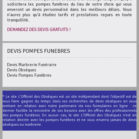
sollicitera les pompes funèbres du lieu de votre choix qui vous
enveront un devis personnalisé dans les meilleurs délais. Vous
n'aurez plus qu'à étudiez tarifs et prestations reçues en toute
tranquillité.
DEMANDEZ DES DEVIS GRATUITS !
DEVIS POMPES FUNEBRES
Devis Marbrerie Funéraire
Devis Obsèques
Devis Pompes Funèbres
* Le site L'Officiel des Obsèques est un site indépendant dont l'objectif est de
vous faire gagner du temps dans vos recherches de devis obsèques en vous
mettant en relation avec notre partenaire via nos formulaires en ligne : ce
dernier facilite la rencontre de vos besoins avec les offres des professionnels
des pompes funèbres. En aucun cas, le site L'Officiel des Obsèques n'est en
relation directe avec les pompes funèbres et ne vous enverra jamais de devis
obsèques ou marbrerie.