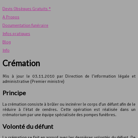
Devis Obsèques Gratuits *
A Propos
Documentation funéraire
Infos pratiques
Blog
Info
Crémation
Mis à jour le 03.11.2010 par Direction de l’information légale et
administrative (Premier ministre)
Principe
La crémation consiste à brûler ou incinérer le corps d’un défunt afin de le
réduire à l’état de cendres. Cette opération est réalisée dans un
crématorium par une équipe spécialisée des pompes funèbres.
Volonté du défunt
La crémation se fait en accord avec les dernières volontés du défunt. De