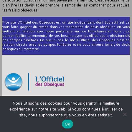
La location du funérarium est payée par la famille, il est nécessaire de
bien lire les devis et de prendre le temps de les comparer pour réduire
les frais d’obsèques.
* Le site L'Officiel des Obsèques est un site indépendant dont l'objectif est de
vous faire gagner du temps dans vos recherches de devis obsèques en vous
mettant en relation avec notre partenaire via nos formulaires en ligne : ce
dernier facilite la rencontre de vos besoins avec les offres des professionnels
des pompes funèbres. En aucun cas, le site L'Officiel des Obsèques n'est en
relation directe avec les pompes funèbres et ne vous enverra jamais de devis
obsèques ou marbrerie.
© 2012-2026 L’Officiel des Obsèques
Nous utilisons des cookies pour vous garantir la meilleure
Mentions légales
expérience sur notre site web. Si vous continuez à utiliser ce
site, nous supposerons que vous en êtes satisfait.
CGU
OK