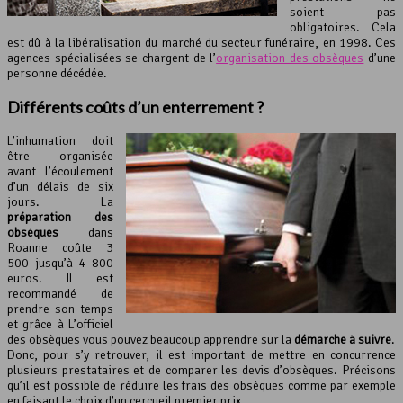
soient pas
obligatoires. Cela
est dû à la libéralisation du marché du secteur funéraire, en 1998. Ces
agences spécialisées se chargent de l’
organisation des obsèques
d’une
personne décédée.
Différents coûts d’un enterrement ?
L’inhumation doit
être organisée
avant l’écoulement
d’un délais de six
jours. La
préparation des
obsèques
dans
Roanne coûte 3
500 jusqu’à 4 800
euros. Il est
recommandé de
prendre son temps
et grâce à L’officiel
des obsèques vous pouvez beaucoup apprendre sur la
démarche à suivre
.
Donc, pour s’y retrouver, il est important de mettre en concurrence
plusieurs prestataires et de comparer les devis d’obsèques. Précisons
qu’il est possible de réduire les frais des obsèques comme par exemple
en faisant le choix d’un cercueil premier prix.