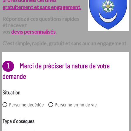
professionnels certifiés
gratuitement et sans engagement.
Répondez à ces questions rapides
et recevez
vos
devis personnalisés
.
C’est simple, rapide, gratuit et sans aucun engagement.