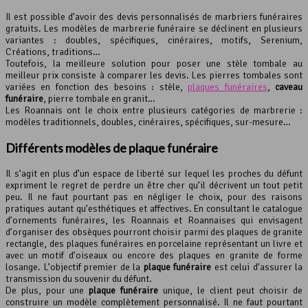
Il est possible d’avoir des devis personnalisés de marbriers funéraires
gratuits. Les modèles de marbrerie funéraire se déclinent en plusieurs
variantes : doubles, spécifiques, cinéraires, motifs, Serenium,
Créations, traditions…
Toutefois, la meilleure solution pour poser une stèle tombale au
meilleur prix consiste à comparer les devis. Les pierres tombales sont
variées en fonction des besoins : stèle,
plaques funéraires
,
caveau
funéraire
, pierre tombale en granit…
Les Roannais ont le choix entre plusieurs catégories de marbrerie :
modèles traditionnels, doubles, cinéraires, spécifiques, sur-mesure…
Différents modèles de plaque funéraire
Il s’agit en plus d’un espace de liberté sur lequel les proches du défunt
expriment le regret de perdre un être cher qu’il décrivent un tout petit
peu. Il ne faut pourtant pas en négliger le choix, pour des raisons
pratiques autant qu’esthétiques et affectives. En consultant le catalogue
d’ornements funéraires, les Roannais et Roannaises qui envisagent
d’organiser des obsèques pourront choisir parmi des plaques de granite
rectangle, des plaques funéraires en porcelaine représentant un livre et
avec un motif d’oiseaux ou encore des plaques en granite de forme
losange. L’objectif premier de la
plaque funéraire
est celui d’assurer la
transmission du souvenir du défunt.
De plus, pour une
plaque funéraire
unique, le client peut choisir de
construire un modèle complètement personnalisé. Il ne faut pourtant