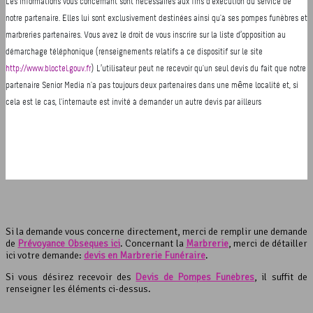
Si la demande vous concerne directement, merci de remplir une demande
de
Prévoyance Obsèques ici
. Concernant la
Marbrerie
, merci de détailler
ici votre demande:
devis en Marbrerie Funéraire
.
Si vous désirez recevoir des
Devis de Pompes Funèbres
, il suffit de
renseigner les éléments ci-dessus.