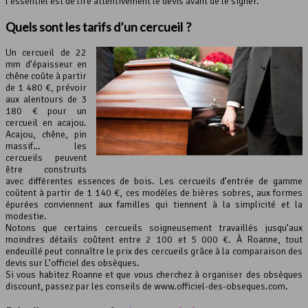
l’essentiel est de lire attentivement le devis avant de le signer.
Quels sont les tarifs d’un cercueil ?
Un cercueil de 22
mm d’épaisseur en
chêne coûte à partir
de 1 480 €, prévoir
aux alentours de 3
180 € pour un
cercueil en acajou.
Acajou, chêne, pin
massif… les
cercueils peuvent
être construits
avec différentes essences de bois. Les cercueils d’entrée de gamme
coûtent à partir de 1 140 €, ces modèles de bières sobres, aux formes
épurées conviennent aux familles qui tiennent à la simplicité et la
modestie.
Notons que certains cercueils soigneusement travaillés jusqu’aux
moindres détails coûtent entre 2 100 et 5 000 €. À Roanne, tout
endeuillé peut connaître le prix des cercueils grâce à la comparaison des
devis sur L’officiel des obsèques.
Si vous habitez Roanne et que vous cherchez à organiser des obsèques
discount, passez par les conseils de www.officiel-des-obseques.com.