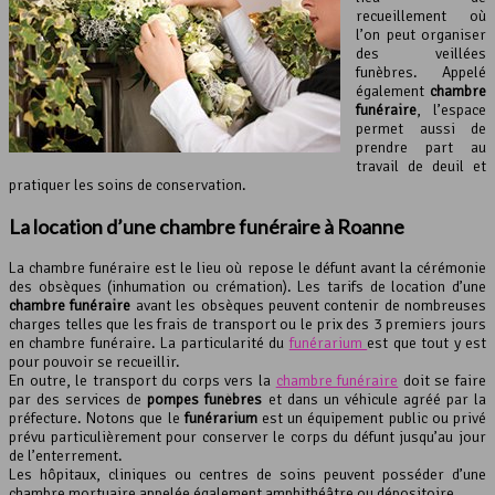
recueillement où
l’on peut organiser
des veillées
funèbres. Appelé
également
chambre
funéraire
, l’espace
permet aussi de
prendre part au
travail de deuil et
pratiquer les soins de conservation.
La location d’une chambre funéraire à Roanne
La chambre funéraire est le lieu où repose le défunt avant la cérémonie
des obsèques (inhumation ou crémation). Les tarifs de location d’une
chambre funéraire
avant les obsèques peuvent contenir de nombreuses
charges telles que les frais de transport ou le prix des 3 premiers jours
en chambre funéraire. La particularité du
funérarium
est que tout y est
pour pouvoir se recueillir.
En outre, le transport du corps vers la
chambre funéraire
doit se faire
par des services de
pompes funèbres
et dans un véhicule agréé par la
préfecture. Notons que le
funérarium
est un équipement public ou privé
prévu particulièrement pour conserver le corps du défunt jusqu’au jour
de l’enterrement.
Les hôpitaux, cliniques ou centres de soins peuvent posséder d’une
chambre mortuaire appelée également amphithéâtre ou dépositoire.