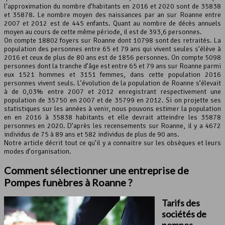
l’approximation du nombre d’habitants en 2016 et 2020 sont de 35838
Leaflet
, ©
OpenStreetMap
contributeurs
et 35878. Le nombre moyen des naissances par an sur Roanne entre
2007 et 2012 est de 445 enfants. Quant au nombre de décès annuels
moyen au cours de cette même période, il est de 393,6 personnes.
On compte 18802 foyers sur Roanne dont 10798 sont des retraités. La
population des personnes entre 65 et 79 ans qui vivent seules s’élève à
2016 et ceux de plus de 80 ans est de 1856 personnes. On compte 5098
personnes dont la tranche d’âge est entre 65 et 79 ans sur Roanne parmi
eux 1521 hommes et 3151 femmes, dans cette population 2016
personnes vivent seuls. L’évolution de la population de Roanne s’élevait
à de 0,03% entre 2007 et 2012 enregistrant respectivement une
population de 35750 en 2007 et de 35799 en 2012. Si on projette ses
statistiques sur les années à venir, nous pouvons estimer la population
en en 2016 à 35838 habitants et elle devrait atteindre les 35878
personnes en 2020. D’après les recensements sur Roanne, il y a 4672
individus de 75 à 89 ans et 582 individus de plus de 90 ans.
Notre article décrit tout ce qu’il y a connaitre sur les obsèques et leurs
modes d’organisation.
Comment sélectionner une entreprise de
Pompes funèbres à Roanne ?
Tarifs des
sociétés de
pompes