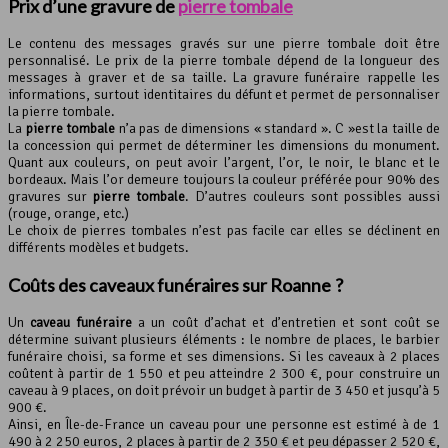
Prix d’une gravure de
pierre tombale
Le contenu des messages gravés sur une pierre tombale doit être
personnalisé. Le prix de la pierre tombale dépend de la longueur des
messages à graver et de sa taille. La gravure funéraire rappelle les
informations, surtout identitaires du défunt et permet de personnaliser
la pierre tombale.
La
pierre tombale
n’a pas de dimensions « standard ». C »est la taille de
la concession qui permet de déterminer les dimensions du monument.
Quant aux couleurs, on peut avoir l’argent, l’or, le noir, le blanc et le
bordeaux. Mais l’or demeure toujours la couleur préférée pour 90% des
gravures sur
pierre tombale
. D’autres couleurs sont possibles aussi
(rouge, orange, etc.)
Le choix de pierres tombales n’est pas facile car elles se déclinent en
différents modèles et budgets.
Coûts des caveaux funéraires sur Roanne ?
Un
caveau funéraire
a un coût d’achat et d’entretien et sont coût se
détermine suivant plusieurs éléments : le nombre de places, le barbier
funéraire choisi, sa forme et ses dimensions. Si les caveaux à 2 places
coûtent à partir de 1 550 et peu atteindre 2 300 €, pour construire un
caveau à 9 places, on doit prévoir un budget à partir de 3 450 et jusqu’à 5
900 €.
Ainsi, en Île-de-France un caveau pour une personne est estimé à de 1
490 à 2 250 euros, 2 places à partir de 2 350 € et peu dépasser 2 520 €,