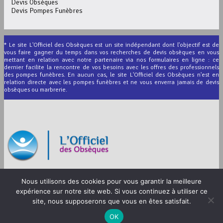
Devis Obsèques
Devis Pompes Funèbres
* Le site L'Officiel des Obsèques est un site indépendant dont l'objectif est de
vous faire gagner du temps dans vos recherches de devis obsèques en vous
mettant en relation avec notre partenaire via nos formulaires en ligne : ce
dernier facilite la rencontre de vos besoins avec les offres des professionnels
des pompes funèbres. En aucun cas, le site L'Officiel des Obsèques n'est en
relation directe avec les pompes funèbres et ne vous enverra jamais de devis
obsèques ou marbrerie.
© 2012-2026 L’Officiel des Obsèques
Nous utilisons des cookies pour vous garantir la meilleure
Mentions légales
expérience sur notre site web. Si vous continuez à utiliser ce
CGU
site, nous supposerons que vous en êtes satisfait.
OK