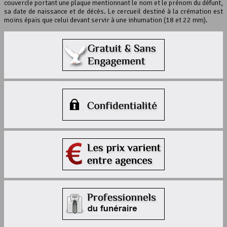
couvercle portant une plaque mentionnant le nom et le prénom du défunt,
sa date de naissance et de décès. Le cercueil destiné à la crémation est
moins épais que celui devant servir à une inhumation (18 et 22 mm).