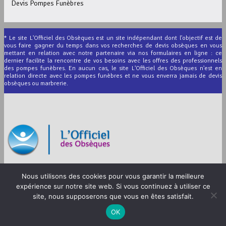
Devis Pompes Funèbres
* Le site L'Officiel des Obsèques est un site indépendant dont l'objectif est de
vous faire gagner du temps dans vos recherches de devis obsèques en vous
mettant en relation avec notre partenaire via nos formulaires en ligne : ce
dernier facilite la rencontre de vos besoins avec les offres des professionnels
des pompes funèbres. En aucun cas, le site L'Officiel des Obsèques n'est en
relation directe avec les pompes funèbres et ne vous enverra jamais de devis
obsèques ou marbrerie.
© 2012-2026 L’Officiel des Obsèques
Nous utilisons des cookies pour vous garantir la meilleure
Mentions légales
expérience sur notre site web. Si vous continuez à utiliser ce
CGU
site, nous supposerons que vous en êtes satisfait.
OK