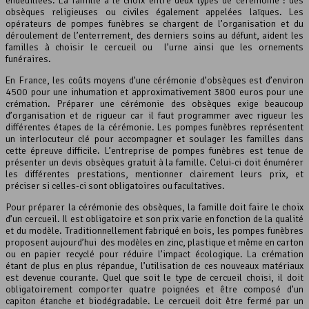
endeuillées. La famille a le choix entre deux types de cérémonie : des
obsèques religieuses ou civiles également appelées laïques. Les
opérateurs de pompes funèbres se chargent de l’organisation et du
déroulement de l’enterrement, des derniers soins au défunt, aident les
familles à choisir le cercueil ou l’urne ainsi que les ornements
funéraires.
En France, les coûts moyens d’une cérémonie d’obsèques est d’environ
4500 pour une inhumation et approximativement 3800 euros pour une
crémation. Préparer une cérémonie des obsèques exige beaucoup
d’organisation et de rigueur car il faut programmer avec rigueur les
différentes étapes de la cérémonie. Les pompes funèbres représentent
un interlocuteur clé pour accompagner et soulager les familles dans
cette épreuve difficile. L’entreprise de pompes funèbres est tenue de
présenter un devis obsèques gratuit à la famille. Celui-ci doit énumérer
les différentes prestations, mentionner clairement leurs prix, et
préciser si celles-ci sont obligatoires ou facultatives.
Pour préparer la cérémonie des obsèques, la famille doit faire le choix
d’un cercueil. Il est obligatoire et son prix varie en fonction de la qualité
et du modèle. Traditionnellement fabriqué en bois, les pompes funèbres
proposent aujourd’hui des modèles en zinc, plastique et même en carton
ou en papier recyclé pour réduire l’impact écologique. La crémation
étant de plus en plus répandue, l’utilisation de ces nouveaux matériaux
est devenue courante. Quel que soit le type de cercueil choisi, il doit
obligatoirement comporter quatre poignées et être composé d’un
capiton étanche et biodégradable. Le cercueil doit être fermé par un