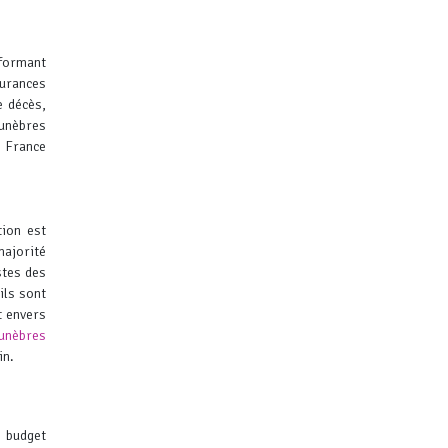
nformant
surances
e décès,
unèbres
 France
tion est
majorité
stes des
ils sont
t envers
unèbres
in.
n budget