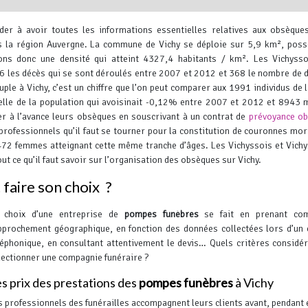
der à avoir toutes les informations essentielles relatives aux obsèques
s la région Auvergne.
La commune de Vichy se déploie sur 5,9 km², poss
ons donc une densité qui atteint 4327,4 habitants / km². Les Vichyss
les décès qui se sont déroulés entre 2007 et 2012 et 368 le nombre de 
uple à Vichy, c’est un chiffre que l’on peut comparer aux 1991 individus de
nuelle de la population qui avoisinait -0,12% entre 2007 et 2012 et 8943
Leaflet
, ©
OpenStreetMap
contr
er à l’avance leurs obsèques en souscrivant à un contrat de
prévoyance o
 professionnels qu’il faut se tourner pour la constitution de couronnes mor
472 femmes atteignant cette même tranche d’âges.
Les Vichyssois et Vich
t ce qu’il faut savoir sur l’organisation des obsèques sur Vichy.
aire son choix ?
 choix d’une entreprise de
pompes funèbres
se fait en prenant co
pprochement géographique, en fonction des données collectées lors d’un
léphonique, en consultant attentivement le devis… Quels critères considé
lectionner une compagnie funéraire ?
s prix des prestations des
pompes funèbres
à Vichy
s professionnels des funérailles accompagnent leurs clients avant, pendant 