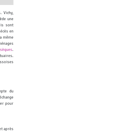
.
Vichy,
ède une
ois sont
décès en
 la même
 ménages
ibuteurs
bsèques
.
tuaires.
yssoises
mpte du
 échange
rer pour
et après