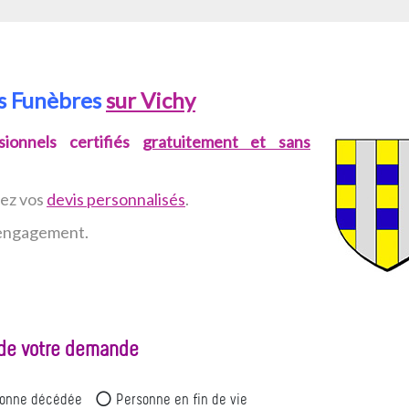
es Funèbres
sur Vichy
ionnels certifiés
gratuitement et sans
vez
vos
devis personnalisés
.
n engagement.