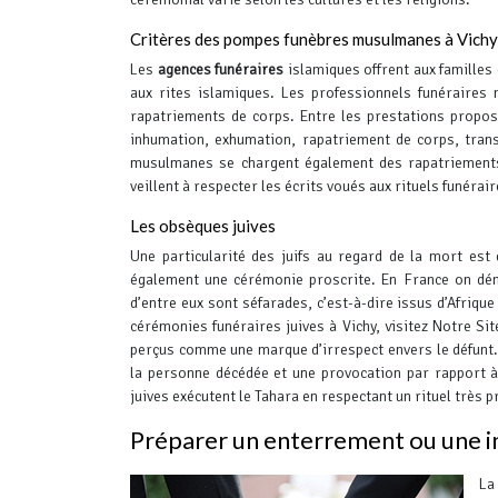
Critères des pompes funèbres musulmanes à Vichy
Les
agences funéraires
islamiques offrent aux familles 
aux rites islamiques. Les professionnels funéraire
rapatriements de corps.
Entre les prestations proposé
inhumation, exhumation, rapatriement de corps, tran
musulmanes se chargent également des rapatriements 
veillent à respecter les écrits voués aux rituels funéra
Les obsèques juives
Une particularité des juifs au regard de la mort est 
également une cérémonie proscrite. En France on dé
d’entre eux sont séfarades, c’est-à-dire issus d’Afriq
cérémonies funéraires juives à Vichy, visitez Notre Sit
perçus comme une marque d’irrespect envers le défunt. 
la personne décédée et une provocation par rapport à 
juives exécutent le Tahara en respectant un rituel très pr
Préparer un enterrement ou une 
La