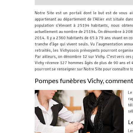
interserver coupons
Notre Site est un portail dont le but est de vous ai
appartenant au département de l’Allier est située dan
population s’élevant à 25194 habitants, nous obten
actuellement au nombre de 25194. On dénombre à 2086 
2014.
Il y a 2360 habitants de 65 à 79 ans vivant en co
tranche d’âge qui vivent seuls. Vu l’augmentation an
retraités, les Vichyssois prévoyants pourront organis
Par ailleurs, on dénombre 12 sur Vichy. C’est vers ces
Vichy récence 127 hommes âgés de plus de 90 ans et 
pourront se renseigner sur Notre Site pour connaître tou
Pompes funèbres Vichy, comment f
Le
ra
té
sé
Le
Le