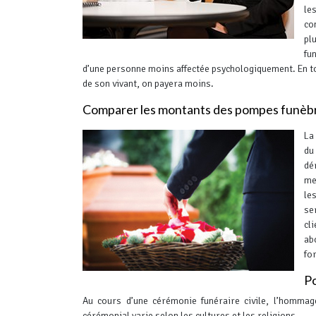
le
co
pl
fu
d’une personne moins affectée psychologiquement.
En to
de son vivant, on payera moins.
Comparer les montants des pompes funèbr
La
du
dé
me
le
se
cl
ab
fo
Po
Au cours d’une cérémonie funéraire civile, l’hommag
cérémonial varie selon les cultures et les religions.