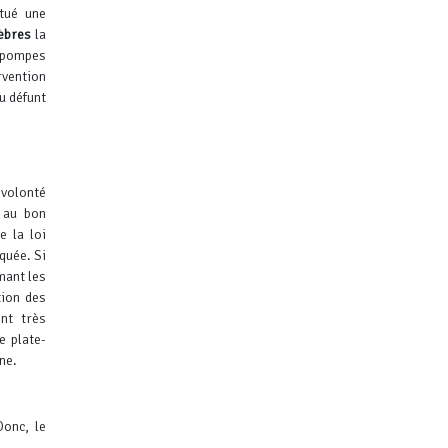
ctué une
èbres
la
 pompes
rvention
du défunt
 volonté
t au bon
e la loi
iquée.
Si
mant les
tion des
nt très
e plate-
ne.
Donc, le