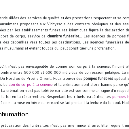
endeuillées des services de qualité et des prestations respectant et se co
s musulmans proposent aux Vichyssois des contrats obsèques et des as
es par les établissements funéraires islamiques figure la déclaration d
sport de corps, service de
chambre funéraire
… Les agences de pompes f
des dépouilles vers toutes les destinations.
Les agences funéraires de
ires musulmans et évitent tout ce qui peut constituer une profanation.
qu’il n’est pas envisageable de donner son corps à la science, l’incinéra
nombre entre 500 000 et 600 000 individus de confession judaïque. La 
ue Du Nord ou du Proche Orient. Pour trouver des
pompes funèbres
spéciali
e.
Le
don du corps à la science
et la crémation sont alors bannis parce qu’
La crémation n’est pas tolérée car elle est vue comme un signe d’irrespec
la foi en la résurrection.
Respectant les rituels israélites, les
pompes f
écis et la mise en bière du cercueil se fait pendant la lecture du Tsidouk Had
inhumation
 préparation des funérailles n’est pas une mince affaire. Elle requiert u