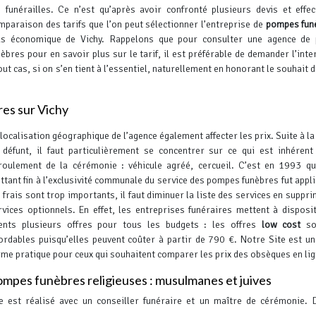
s funérailles.
Ce n’est qu’après avoir confronté plusieurs devis et effe
mparaison des tarifs que l’on peut sélectionner l’entreprise de
pompes fun
us économique de Vichy. Rappelons que pour consulter une agence de
nèbres pour en savoir plus sur le tarif, il est préférable de demander l’inte
ut cas, si on s’en tient à l’essentiel, naturellement en honorant le souhait 
es sur Vichy
 localisation géographique de l’agence également affecter les prix. Suite à la
 défunt, il faut particulièrement se concentrer sur ce qui est inhéren
roulement de la cérémonie : véhicule agréé, cercueil. C’est en 1993 qu
ttant fin à l’exclusivité communale du service des pompes funèbres fut appl
s frais sont trop importants, il faut diminuer la liste des services en suppri
rvices optionnels. En effet, les entreprises funéraires mettent à disposi
ients plusieurs offres pour tous les budgets : les offres
low cost
so
ordables puisqu’elles peuvent coûter à partir de 790 €.
Notre Site est un
rme pratique pour ceux qui souhaitent comparer les prix des obsèques en lig
mpes funèbres religieuses : musulmanes et juives
e est réalisé avec un conseiller funéraire et un maître de cérémonie. 