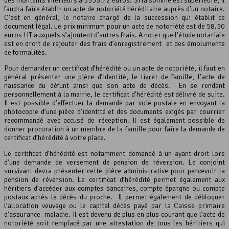
des montants inférieurs à 5535.72 euros. Si la somme est supérieure, il
faudra faire établir un acte de notoriété héréditaire auprès d’un notaire.
C’est en général, le notaire chargé de la succession qui établit ce
document légal. Le prix minimum pour un acte de notoriété est de 58.50
euros HT auxquels s’ajoutent d’autres frais. A noter que l’étude notariale
est en droit de rajouter des frais d’enregistrement et des émoluments
de formalités.
Pour demander un certificat d’hérédité ou un acte de notoriété, il faut en
général présenter une pièce d’identité, le livret de famille, l’acte de
naissance du défunt ainsi que son acte de décès. En se rendant
personnellement à la mairie, le certificat d’hérédité est délivré de suite.
Il est possible d’effectuer la demande par voie postale en envoyant la
photocopie d’une pièce d’identité et des documents exigés par courrier
recommandé avec accusé de réception. Il est également possible de
donner procuration à un membre de la famille pour faire la demande de
certificat d’hérédité à votre place.
Le certificat d’hérédité est notamment demandé à un ayant-droit lors
d’une demande de versement de pension de réversion. Le conjoint
survivant devra présenter cette pièce administrative pour percevoir la
pension de réversion. Le certificat d’hérédité permet également aux
héritiers d’accéder aux comptes bancaires, compte épargne ou compte
postaux après le décès du proche. Il permet également de débloquer
l’allocation veuvage ou le capital décès payé par la Caisse primaire
d’assurance maladie. Il est devenu de plus en plus courant que l’acte de
notoriété soit remplacé par une attestation de tous les héritiers qui