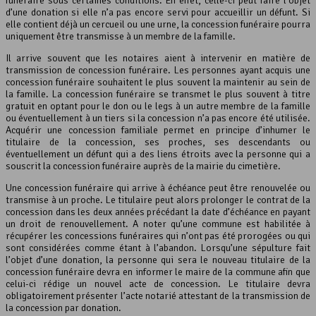
funéraire sous certaines conditions. En effet, celle-ci peut faire l’objet
d’une donation si elle n’a pas encore servi pour accueillir un défunt. Si
elle contient déjà un cercueil ou une urne, la concession funéraire pourra
uniquement être transmisse à un membre de la famille.
Il arrive souvent que les notaires aient à intervenir en matière de
transmission de concession funéraire. Les personnes ayant acquis une
concession funéraire souhaitent le plus souvent la maintenir au sein de
la famille. La concession funéraire se transmet le plus souvent à titre
gratuit en optant pour le don ou le legs à un autre membre de la famille
ou éventuellement à un tiers si la concession n’a pas encore été utilisée.
Acquérir une concession familiale permet en principe d’inhumer le
titulaire de la concession, ses proches, ses descendants ou
éventuellement un défunt qui a des liens étroits avec la personne qui a
souscrit la concession funéraire auprès de la mairie du cimetière.
Une concession funéraire qui arrive à échéance peut être renouvelée ou
transmise à un proche. Le titulaire peut alors prolonger le contrat de la
concession dans les deux années précédant la date d’échéance en payant
un droit de renouvellement. A noter qu’une commune est habilitée à
récupérer les concessions funéraires qui n’ont pas été prorogées ou qui
sont considérées comme étant à l’abandon. Lorsqu’une sépulture fait
l’objet d’une donation, la personne qui sera le nouveau titulaire de la
concession funéraire devra en informer le maire de la commune afin que
celui-ci rédige un nouvel acte de concession. Le titulaire devra
obligatoirement présenter l’acte notarié attestant de la transmission de
la concession par donation.