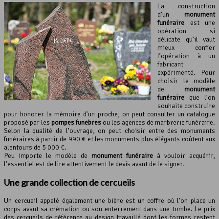
La construction
d’un
monument
funéraire
est une
opération si
délicate qu’il vaut
mieux confier
l’opération à un
fabricant
expérimenté. Pour
choisir le modèle
de
monument
funéraire
que l’on
souhaite construire
pour honorer la mémoire d’un proche, on peut consulter un catalogue
proposé par les
pompes funèbres
ou les agences de marbrerie funéraire.
Selon la qualité de l’ouvrage, on peut choisir entre des monuments
funéraires à partir de 990 € et les monuments plus élégants coûtent aux
alentours de 5 000 €.
Peu importe le modèle de
monument funéraire
à vouloir acquérir,
l’essentiel est de lire attentivement le devis avant de le signer.
Une grande collection de cercueils
Un cercueil appelé également une bière est un coffre où l’on place un
corps avant sa crémation ou son enterrement dans une tombe. Le prix
des cercueils de référence au design travaillé dont les formes restent