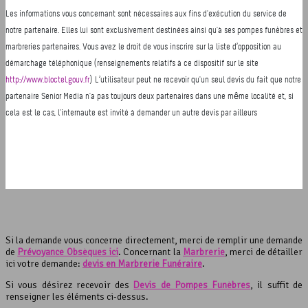
Si la demande vous concerne directement, merci de remplir une demande
de
Prévoyance Obsèques ici
. Concernant la
Marbrerie
, merci de détailler
ici votre demande:
devis en Marbrerie Funéraire
.
Si vous désirez recevoir des
Devis de Pompes Funèbres
, il suffit de
renseigner les éléments ci-dessus.