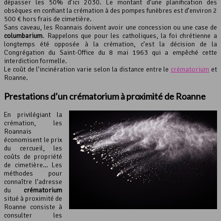
dépasser les 50% d’ici 2030. Le montant d’une planification des
obsèques en confiant la crémation à des pompes funèbres est d’environ 2
500 € hors frais de cimetière.
Sans caveau, les Roannais doivent avoir une concession ou une case de
columbarium
. Rappelons que pour les catholiques, la foi chrétienne a
longtemps été opposée à la crémation, c’est la décision de la
Congrégation du Saint-Office du 8 mai 1963 qui a empêché cette
interdiction formelle.
Le coût de l’incinération varie selon la distance entre le
crématorium
et
Roanne.
Prestations d’un crématorium à proximité de Roanne
En privilégiant la
crémation, les
Roannais
économisent le prix
du cercueil, les
coûts de propriété
de cimetière… Les
méthodes pour
connaître l’adresse
du
crématorium
situé à proximité de
Roanne consiste à
consulter les