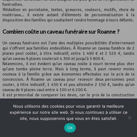
funérailles.
Médaillon en porcelaine, textes, gravures, couleurs, motifs, choix de
matériaux… il existe autant d’éléments de personnalisation à la
disposition des familles qui souhaitent rendre hommage à leurs défunts.
Combien coûte un caveau funéraire sur Roanne ?
Un caveau funéraire est l’une des multiples possibilités d’enterrement
qui s’offrent aux familles endeuillées. À Roanne un caveau funèbre de 2
places peut coûter, à titre indicatif, entre 1 490 € et 2 520 €, tandis
qu’un caveau 9 places couterait 4 300 et jusqu’à 5 800 €.
Néanmoins, il est évident qu’un caveau coûte à court terme plus cher
qu’une tombe pleine terre. Mais à long terme, il peut revenir moins
couteux à la famille grâce aux économies effectuées sur le prix de la
concession. À Roanne un caveau pour recevoir deux personnes peut
couter, à titre indicatif, 1 450 € et peu atteindre 2 150 €, tandis qu’un
caveau de 9 places vaut entre 4 100 et 6 200 €.
Il est primordial de comparer les devis, car le prix de la construction
d’un caveau varie selon la taille de l’édifice, le type de caveau (caveau
parisien, traditionnel ou caveau double), la région ou la notoriété du
Nous utilisons des cookies pour vous garantir la meilleure
constructeur.
expérience sur notre site web. Si vous continuez à utiliser ce
site, nous supposerons que vous en êtes satisfait.
Quelques exemples d’autres demandes pour
OK
Roanne :