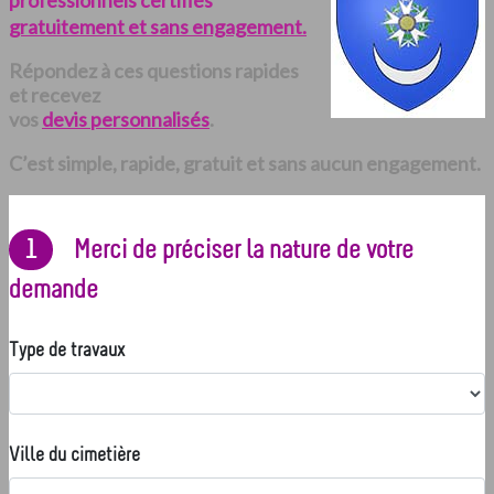
professionnels certifiés
gratuitement et sans engagement.
Répondez à ces questions rapides
et recevez
vos
devis personnalisés
.
C’est simple, rapide, gratuit et sans aucun engagement.