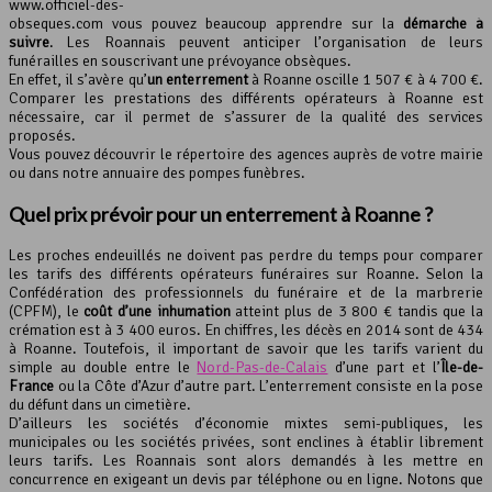
www.officiel-des-
obseques.com vous pouvez beaucoup apprendre sur la
démarche à
suivre
. Les Roannais peuvent anticiper l’organisation de leurs
funérailles en souscrivant une prévoyance obsèques.
En effet, il s’avère qu’
un enterrement
à Roanne oscille 1 507 € à 4 700 €.
Comparer les prestations des différents opérateurs à Roanne est
nécessaire, car il permet de s’assurer de la qualité des services
proposés.
Vous pouvez découvrir le répertoire des agences auprès de votre mairie
ou dans notre annuaire des pompes funèbres.
Quel prix prévoir pour
un enterrement
à Roanne ?
Les proches endeuillés ne doivent pas perdre du temps pour comparer
les tarifs des différents opérateurs funéraires sur Roanne. Selon la
Confédération des professionnels du funéraire et de la marbrerie
(CPFM), le
coût d’une inhumation
atteint plus de 3 800 € tandis que la
crémation est à 3 400 euros. En chiffres, les décès en 2014 sont de 434
à Roanne. Toutefois, il important de savoir que les tarifs varient du
simple au double entre le
Nord-Pas-de-Calais
d’une part et l’
Île-de-
France
ou la Côte d’Azur d’autre part. L’enterrement consiste en la pose
du défunt dans un cimetière.
D’ailleurs les sociétés d’économie mixtes semi-publiques, les
municipales ou les sociétés privées, sont enclines à établir librement
leurs tarifs. Les Roannais sont alors demandés à les mettre en
concurrence en exigeant un devis par téléphone ou en ligne. Notons que