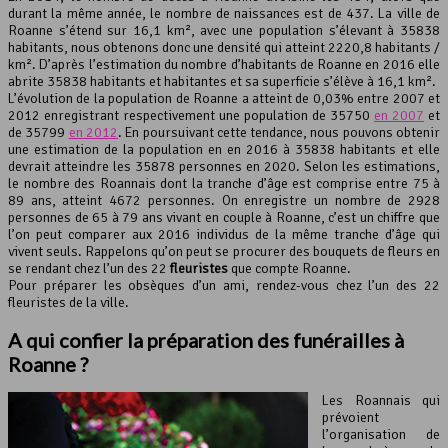
durant la même année, le nombre de naissances est de 437. La ville de
Roanne s’étend sur 16,1 km², avec une population s’élevant à 35838
Leaflet
, ©
OpenStreetMap
contributeurs
habitants, nous obtenons donc une densité qui atteint 2220,8 habitants /
km². D’après l’estimation du nombre d’habitants de Roanne en 2016 elle
abrite 35838 habitants et habitantes et sa superficie s’élève à 16,1 km².
L’évolution de la population de Roanne a atteint de 0,03% entre 2007 et
2012 enregistrant respectivement une population de 35750
en 2007
et
de 35799
en 2012
. En poursuivant cette tendance, nous pouvons obtenir
une estimation de la population en en 2016 à 35838 habitants et elle
devrait atteindre les 35878 personnes en 2020. Selon les estimations,
le nombre des Roannais dont la tranche d’âge est comprise entre 75 à
89 ans, atteint 4672 personnes. On enregistre un nombre de 2928
personnes de 65 à 79 ans vivant en couple à Roanne, c’est un chiffre que
l’on peut comparer aux 2016 individus de la même tranche d’âge qui
vivent seuls. Rappelons qu’on peut se procurer des bouquets de fleurs en
se rendant chez l’un des 22
fleuristes
que compte Roanne.
Pour préparer les obsèques d’un ami, rendez-vous chez l’un des 22
fleuristes de la ville.
A qui confier la préparation des funérailles à
Roanne ?
Les Roannais qui
prévoient
l’organisation de