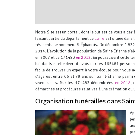
interserver coupons
Notre Site est un portail dont le but est de vous aider
faisant partie du département de
Loire
est située dans 
résidents se nomment StÉphanois.
On dénombre à 8324 
2014.
L’évolution de la population de Saint-Étienne s’
en 2007 et de 171483
en 2012
. En poursuivant cette t
habitants et elle devrait avoisiner les 165481 person
facile de trouver un expert à votre écoute pour vous
d’âge est entre 65 et 79 ans sur Saint-Étienne parm
vivent seuls. Sur les 171483 dénombrées
en 2012
, 
démarches et procédures relatives à une crémation ou u
Organisation funérailles dans Sai
Ap
pe
ac
pr