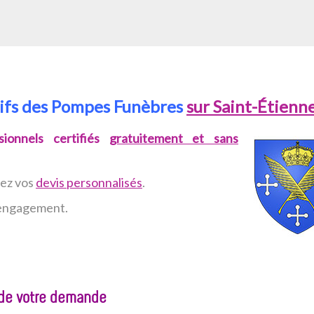
rifs des Pompes Funèbres
sur Saint-Étienn
ionnels certifiés
gratuitement et sans
vez
vos
devis personnalisés
.
n engagement.