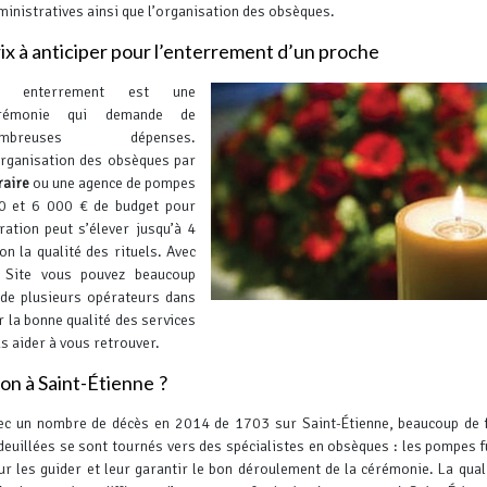
ministratives ainsi que l’organisation des obsèques.
ix à anticiper pour l’enterrement d’un proche
n enterrement est une
rémonie qui demande de
ombreuses dépenses.
organisation des obsèques par
raire
ou une agence de pompes
00 et 6 000 € de budget pour
ation peut s’élever jusqu’à 4
n la qualité des rituels.
Avec
 Site vous pouvez beaucoup
de plusieurs opérateurs dans
r la bonne qualité des services
s aider à vous retrouver.
on à Saint-Étienne ?
ec un nombre de décès en 2014 de 1703 sur Saint-Étienne, beaucoup de 
deuillées se sont tournés vers des spécialistes en obsèques : les pompes 
ur les guider et leur garantir le bon déroulement de la cérémonie. La quali