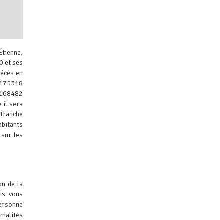
Étienne,
00 et ses
décès en
e 175318
à 168482
 il sera
ibuteurs
 tranche
abitants
sur les
on de la
is vous
ersonne
malités