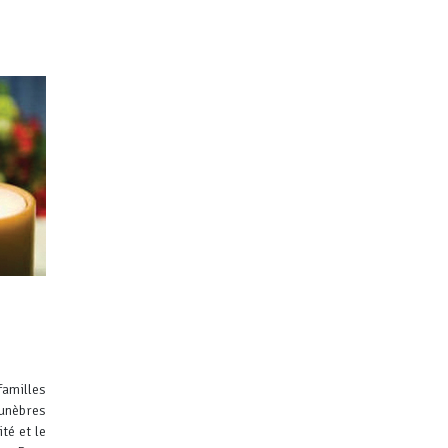
familles
funèbres
té et le