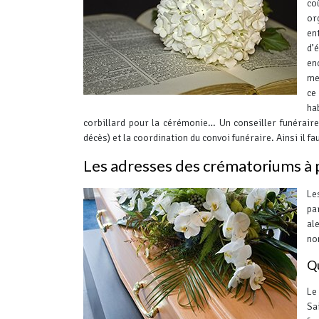
co
or
en
d’
en
me
ce
ha
corbillard pour la cérémonie…
Un conseiller funéraire
décès) et la coordination du convoi funéraire. Ainsi il 
Les adresses des crématoriums à 
Le
pa
al
no
Qu
Le
Sa