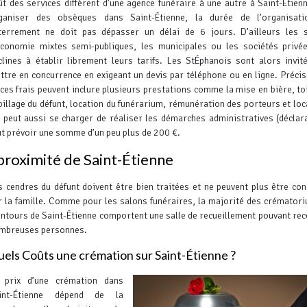
ût des services diffèrent d’une agence funéraire à une autre à Saint-Étien
ganiser des obsèques dans Saint-Étienne, la durée de l’organisati
terrement ne doit pas dépasser un délai de 6 jours.
D’ailleurs les 
économie mixtes semi-publiques, les municipales ou les sociétés privé
clines à établir librement leurs tarifs. Les StÉphanois sont alors invit
ttre en concurrence en exigeant un devis par téléphone ou en ligne. Préci
 ces frais peuvent inclure plusieurs prestations comme la mise en bière, toi
billage du défunt, location du funérarium, rémunération des porteurs et loc
 peut aussi se charger de réaliser les démarches administratives (déclar
faut prévoir une somme d’un peu plus de 200 €.
proximité de Saint-Étienne
s cendres du défunt doivent être bien traitées et ne peuvent plus être co
r la famille. Comme pour les salons funéraires, la majorité des crémator
entours de Saint-Étienne comportent une salle de recueillement pouvant rec
mbreuses personnes.
els Coûts une crémation sur Saint-Étienne ?
 prix d’une crémation dans
int-Étienne dépend de la