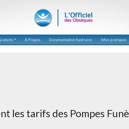
ratuits *
A Propos
Documentation funéraire
Infos pratiques
t les tarifs des Pompes Funè