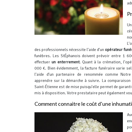
ad
Pr
U
cé
n
L’
des professionnels nécessite l’aide d’un
opérateur funé
funèbres. Les StÉphanois doivent prévoir entre 1 6
effectuer
un enterrement
.
Quant à la crémation, l’opér
000 €. Bien évidemment, la facture funéraire varie selo
l’aide d’un partenaire de renommée comme Notre
apprendre sur la démarche à suivre. La comparaison 
Saint-Étienne est de mise puisqu’elle permet de garanti
mis à disposition. Votre prestataire peut également vou
Comment connaitre le coût d’une inhumati
Av
en
po