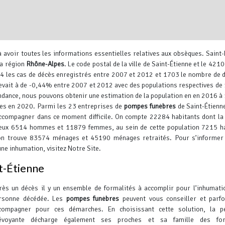
 à avoir toutes les informations essentielles relatives aux obsèques.
Saint-
la région
Rhône-Alpes
. Le code postal de la ville de Saint-Étienne et le 421
les cas de décès enregistrés entre 2007 et 2012 et 1703 le nombre de 
élevait à de -0,44% entre 2007 et 2012 avec des populations respectives d
endance, nous pouvons obtenir une estimation de la population en en 2016 
nes en 2020. Parmi les 23 entreprises de
pompes funèbres
de Saint-Étienne
Leaflet
, ©
OpenStreetMap
contr
 accompagner dans ce moment difficile. On compte 22284 habitants dont la
i eux 6514 hommes et 11879 femmes, au sein de cette population 7215 h
on trouve 83574 ménages et 45190 ménages retraités.
Pour s’informer 
ne inhumation, visitez Notre Site.
nt-Étienne
rès un décès il y un ensemble de formalités à accomplir pour l’inhumati
rsonne décédée. Les
pompes funèbres
peuvent vous conseiller et parfo
compagner pour ces démarches. En choisissant cette solution, la p
évoyante décharge également ses proches et sa famille des for