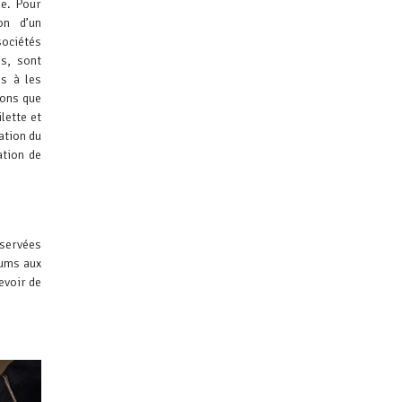
ne. Pour
on d’un
sociétés
es, sont
és à les
sons que
lette et
ation du
ation de
nservées
iums aux
evoir de