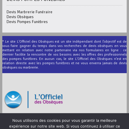
Devis Marbrerie Funéraire
Devis Obsèques
Devis Pompes Funèbres
* Le site L'Officiel des Obsèques est un site indépendant dont l'objectif est de
vous faire gagner du temps dans vos recherches de devis obsèques en vous
mettant en relation avec notre partenaire via nos formulaires en ligne : ce
dernier facilite la rencontre de vos besoins avec les offres des professionnels
des pompes funèbres. En aucun cas, le site L'Officiel des Obsèques n'est en
relation directe avec les pompes funèbres et ne vous enverra jamais de devis
obsèques ou marbrerie.
© 2012-2026 L’Officiel des Obsèques
Nous utilisons des cookies pour vous garantir la meilleure
Mentions légales
expérience sur notre site web. Si vous continuez à utiliser ce