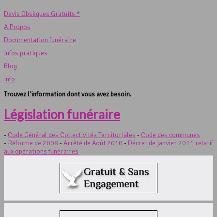
Devis Obsèques Gratuits *
A Propos
Documentation funéraire
Infos pratiques
Blog
Info
Trouvez l'information dont vous avez besoin.
Législation funéraire
-
Code Général des Collectivités Territoriales
-
Code des communes
-
Réforme de 2008
-
Arrêté de Août 2010
-
Décret de janvier 2011 relatif
aux opérations funéraires