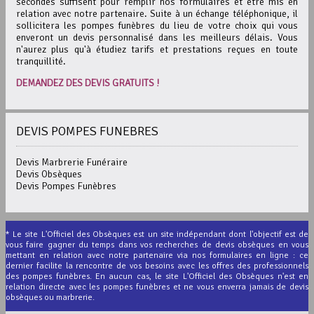
secondes suffisent pour remplir nos formulaires et être mis en
relation avec notre partenaire. Suite à un échange téléphonique, il
sollicitera les pompes funèbres du lieu de votre choix qui vous
enveront un devis personnalisé dans les meilleurs délais. Vous
n'aurez plus qu'à étudiez tarifs et prestations reçues en toute
tranquillité.
DEMANDEZ DES DEVIS GRATUITS !
DEVIS POMPES FUNEBRES
Devis Marbrerie Funéraire
Devis Obsèques
Devis Pompes Funèbres
* Le site L'Officiel des Obsèques est un site indépendant dont l'objectif est de
vous faire gagner du temps dans vos recherches de devis obsèques en vous
mettant en relation avec notre partenaire via nos formulaires en ligne : ce
dernier facilite la rencontre de vos besoins avec les offres des professionnels
des pompes funèbres. En aucun cas, le site L'Officiel des Obsèques n'est en
relation directe avec les pompes funèbres et ne vous enverra jamais de devis
obsèques ou marbrerie.