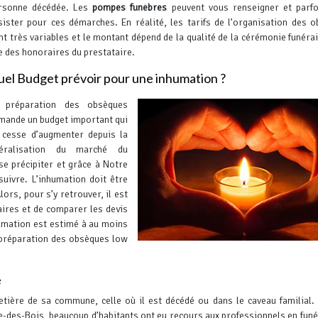
rsonne décédée. Les
pompes funèbres
peuvent vous renseigner et parfo
sister pour ces démarches. En réalité, les tarifs de l’organisation des 
nt très variables et le montant dépend de la qualité de la cérémonie funérai
e des honoraires du prestataire.
el Budget prévoir pour une inhumation ?
 préparation des obsèques
mande un budget important qui
 cesse d’augmenter depuis la
béralisation du marché du
se précipiter et grâce à Notre
uivre. L’inhumation doit être
lors, pour s’y retrouver, il est
ires et de comparer les devis
humation est estimé à au moins
préparation des obsèques low
e
ière de sa commune, celle où il est décédé ou dans le caveau familial.
des-Bois, beaucoup d’habitants ont eu recours aux professionnels en funér