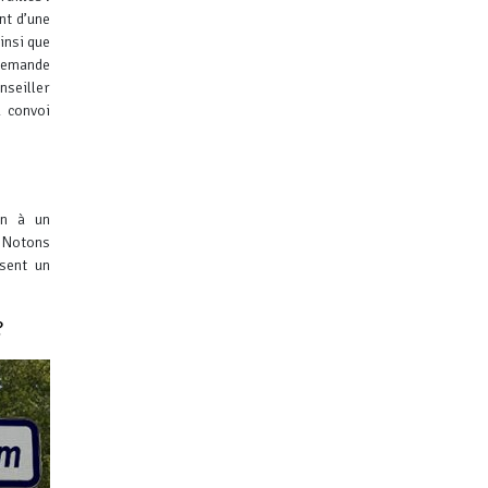
nt d’une
insi que
 demande
seiller
u convoi
on à un
. Notons
sent un
?