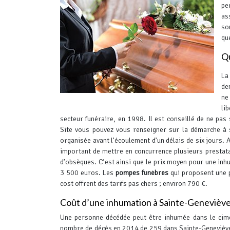
pe
as
so
qu
Qu
La
de
ne
li
secteur funéraire, en 1998. Il est conseillé de ne pas 
Site vous pouvez vous renseigner sur la démarche à s
organisée avant l’écoulement d’un délais de six jours.
A
important de mettre en concurrence plusieurs prestata
d’obsèques. C’est ainsi que le prix moyen pour une in
3 500 euros.
Les
pompes funèbres
qui proposent une 
cost offrent des tarifs pas chers ; environ 790 €.
Coût d’une inhumation à Sainte-Genevièv
Une personne décédée peut être inhumée dans le cimet
nombre de décès en 2014 de 259 dans Sainte-Geneviève-