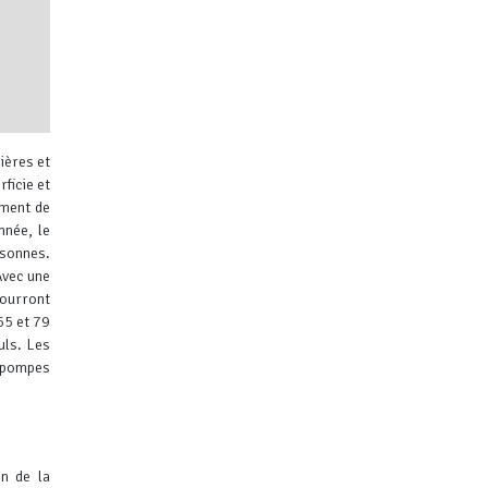
ières et
ficie et
ement de
nnée, le
rsonnes.
Avec une
ibuteurs
ourront
65 et 79
uls.
Les
s pompes
on de la