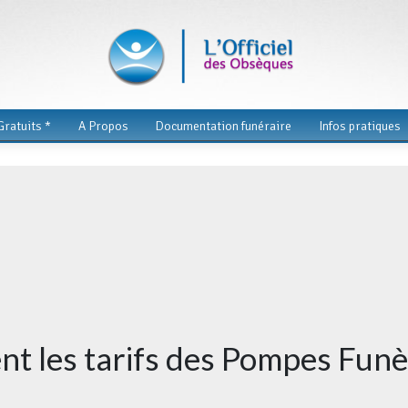
ratuits *
A Propos
Documentation funéraire
Infos pratiques
t les tarifs des Pompes Funè