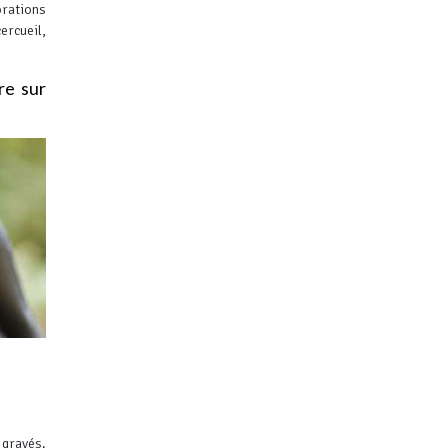
orations
ercueil,
re sur
 gravés.