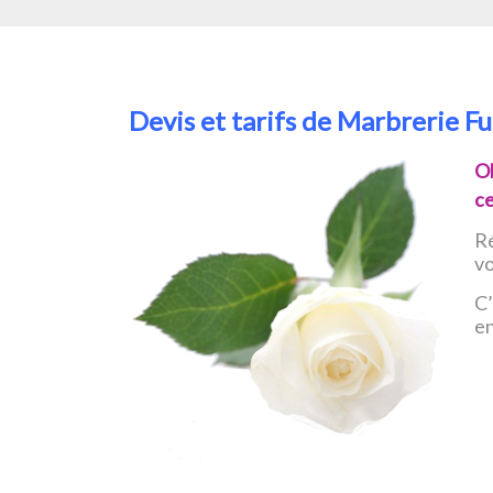
Devis et tarifs de Marbrerie F
O
ce
Ré
v
C’
e