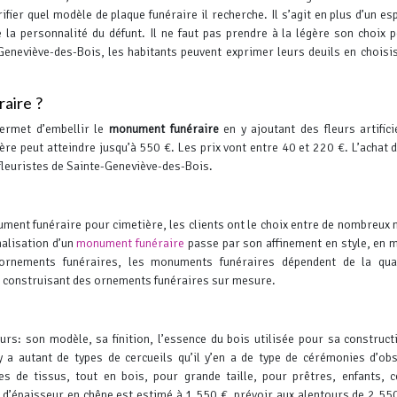
érifier quel modèle de plaque funéraire il recherche.
Il s’agit en plus d’un es
 la personnalité du défunt. Il ne faut pas prendre à la légère son choix 
eneviève-des-Bois, les habitants peuvent exprimer leurs deuils en choisi
raire ?
permet d’embellir le
monument funéraire
en y ajoutant des fleurs artifici
nière peut atteindre jusqu’à 550 €. Les prix vont entre 40 et 220 €.
L’achat d
 fleuristes de Sainte-Geneviève-des-Bois.
ment funéraire pour cimetière, les clients ont le choix entre de nombreux
nalisation d’un
monument funéraire
passe par son affinement en style, en m
ements funéraires, les monuments funéraires dépendent de la qual
n construisant des ornements funéraires sur mesure.
eurs: son modèle, sa finition, l’essence du bois utilisée pour sa construct
y a autant de types de cercueils qu’il y’en a de type de cérémonies d’ob
s de tissus, tout en bois, pour grande taille, pour prêtres, enfants, c
’épaisseur en chêne est estimé à 1 550 €, prévoir aux alentours de 2 55