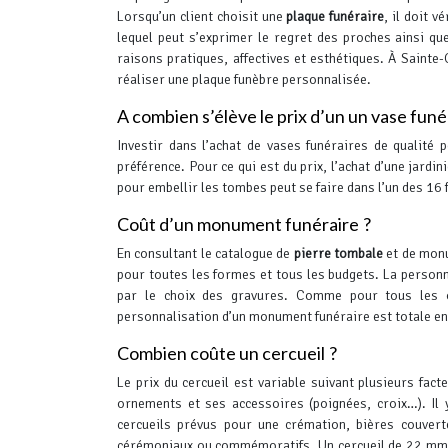
Lorsqu’un client choisit une
plaque funéraire
, il doit v
lequel peut s’exprimer le regret des proches ainsi que
raisons pratiques, affectives et esthétiques.
À Sainte-G
réaliser une plaque funèbre personnalisée.
A combien s’élève le prix d’un un vase funé
Investir dans l’achat de vases funéraires de qualité 
préférence.
Pour ce qui est du prix, l’achat d’une jardi
pour embellir les tombes peut se faire dans l’un des 16
Coût d’un monument funéraire ?
En consultant le catalogue de
pierre tombale
et de monu
pour toutes les formes et tous les budgets. La person
par le choix des gravures.
Comme pour tous les orn
personnalisation d’un monument funéraire est totale e
Combien coûte un cercueil ?
Le prix du cercueil est variable suivant plusieurs fact
ornements et ses accessoires (poignées, croix…). Il 
cercueils prévus pour une crémation, bières couverte
cérémoniaux ou commémoratifs. Un cercueil de 22 mm d