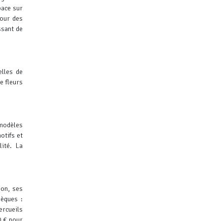
pace sur
pour des
ssant de
elles de
e fleurs
 modèles
otifs et
ité.
La
ion, ses
sèques :
ercueils
0 € pour