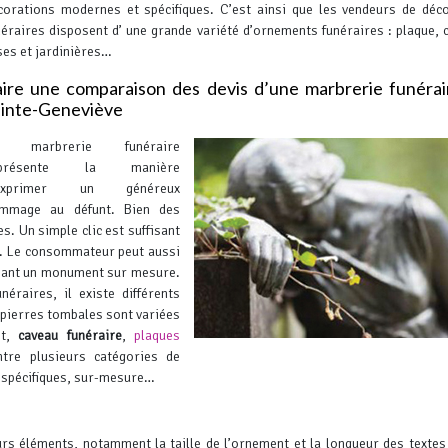
corations modernes et spécifiques. C’est ainsi que les vendeurs de déc
néraires disposent d’ une grande variété d’ornements funéraires : plaque, c
ses et jardinières…
ire une comparaison des devis d’une marbrerie funérai
ainte-Geneviève
a marbrerie funéraire
eprésente la manière
’exprimer un généreux
mmage au défunt. Bien des
s. Un simple clic est suffisant
es. Le consommateur peut aussi
isant un monument sur mesure.
raires, il existe différents
pierres tombales sont variées
it,
caveau funéraire
,
plaques
tre plusieurs catégories de
, spécifiques, sur-mesure…
urs éléments, notamment la taille de l’ornement et la longueur des textes