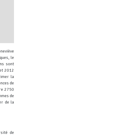
neviève
ques, le
ns sont
 et 2012
imer la
ences de
ibuteurs
bre 2750
emmes de
er de la
rsité de