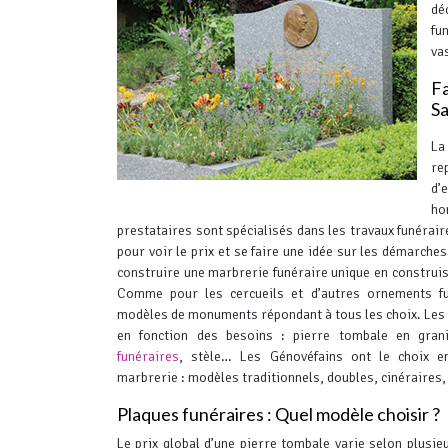
dé
fu
va
Fa
S
L
r
d
ho
prestataires sont spécialisés dans les travaux funéraire
pour voir le prix et se faire une idée sur les démarch
construire une marbrerie funéraire unique en constru
Comme pour les cercueils et d’autres ornements funé
modèles de monuments répondant à tous les choix. Les 
en fonction des besoins : pierre tombale en gran
funéraires
, stèle…
Les Génovéfains ont le choix en
marbrerie : modèles traditionnels, doubles, cinéraires
Plaques funéraires : Quel modèle choisir ?
Le prix global d’une pierre tombale varie selon plusie