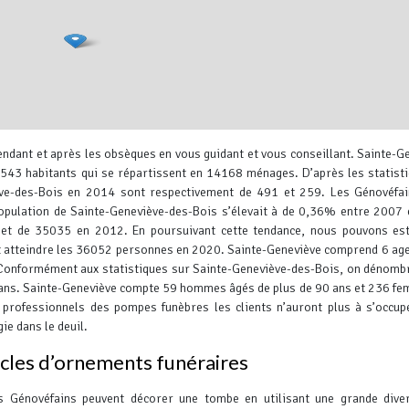
ndant et après les obsèques en vous guidant et vous conseillant.
Sainte-Ge
35543 habitants qui se répartissent en 14168 ménages.
D’après les statisti
ve-des-Bois en 2014 sont respectivement de 491 et 259. Les Génovéfai
population de Sainte-Geneviève-des-Bois s’élevait à de 0,36% entre 2007
et de 35035 en 2012. En poursuivant cette tendance, nous pouvons est
it atteindre les 36052 personnes en 2020. Sainte-Geneviève comprend 6 ag
Leaflet
, ©
OpenStreetMap
contr
 Conformément aux statistiques sur Sainte-Geneviève-des-Bois, on dénom
90 ans. Sainte-Geneviève compte 59 hommes âgés de plus de 90 ans et 236 f
professionnels des pompes funèbres les clients n’auront plus à s’occup
e dans le deuil.
icles d’ornements funéraires
s Génovéfains peuvent décorer une tombe en utilisant une grande dive