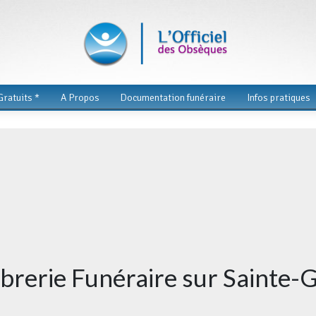
ratuits *
A Propos
Documentation funéraire
Infos pratiques
rbrerie Funéraire sur Sainte