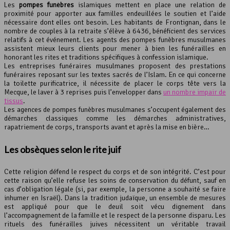
Les
pompes funèbres
islamiques mettent en place une relation de
proximité pour apporter aux familles endeuillées le soutien et l’aide
nécessaire dont elles ont besoin. Les habitants de Frontignan, dans le
nombre de couples à la retraite s’élève à 6436, bénéficient des services
relatifs à cet événement. Les agents des pompes funèbres musulmanes
assistent mieux leurs clients pour mener à bien les funérailles en
honorant les rites et traditions spécifiques à confession islamique.
Les entreprises funéraires musulmanes proposent des prestations
funéraires reposant sur les textes sacrés de l’Islam. En ce qui concerne
la toilette purificatrice, il nécessite de placer le corps tête vers la
Mecque, le laver à 3 reprises puis l’envelopper dans
un nombre impair de
tissus
.
Les agences de pompes funèbres musulmanes s’occupent également des
démarches classiques comme les démarches administratives,
rapatriement de corps, transports avant et après la mise en bière…
Les obsèques selon le rite juif
Cette religion défend le respect du corps et de son intégrité. C’est pour
cette raison qu’elle refuse les soins de conservation du défunt, sauf en
cas d’obligation légale (si, par exemple, la personne a souhaité se faire
inhumer en Israël). Dans la tradition judaïque, un ensemble de mesures
est appliqué pour que le deuil soit vécu dignement dans
l’accompagnement de la famille et le respect de la personne disparu. Les
rituels des funérailles juives nécessitent un véritable travail