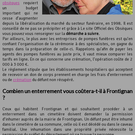
obsèques
requiert
un budget
important qui ne
cesse d’augmenter
depuis la libéralisation du marché du secteur funéraire, en 1998. Il est
conseillé de ne pas se précipiter et grâce à Le site Officiel des Obsèques
vous pouvez vous renseigner sur la
démarche à suivre
.
Par ailleurs, le plus avec les entreprises de pompes funèbres est qu’en
confiant l’organisation de la cérémonie à des spécialistes, on gagne du
temps dans la préparation de celle-ci. Rappelons qu’afin de payer les
agents des pompes funèbres au juste prix, il vaut mieux comparer les
tarifs en ligne. En ce qui concerne une crémation, l’opération coûte de 2
000 à 3 000 €.
Le règlement stipule que les établissements hospitaliers qui acceptent
de recevoir un don de corps prennent en charge les frais d’enterrement
ou de
crémation
du défunt non récupéré.
Combien
un enterrement
vous coûtera-t-il à Frontignan
?
Ceux qui habitent Frontignan et qui souhaitent procéder à un
enterrement dans un cimetière doivent demander la permission
d’inhumer auprès de la mairie de Frontignan. Un défunt peut être inhumé
dans le cimetière de sa commune, celle où il est décédé ou dans le caveau
familial. Une inhumation dans une propriété privée nécessite la
permission du préfet du département où se trouve la personne.