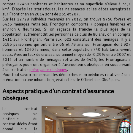
compte 22460 habitants et habitantes et sa superficie s’élève à 31,7
km². D’après les statistiques, les naissances et les décès enregistrés
Leaflet
, ©
OpenStreetMap
contributeurs
sur Frontignan en 2014 sont de 231 et 207.
Sur les 22728 individus recensés en 2012, on trouve 9750 foyers et
6436 ménages retraités. Frontignan comporte 7 pompes funèbres et
environ 6 fleuristes. Si on regarde la tranche la plus âgée de la
population, autrement dit les personnes de plus de 80 ans, on en compte
1411 sur Frontignan. Parmi eux, 622 constituent des ménages. Il y a
3195 personnes qui ont entre 65 et 79 ans sur Frontignan dont 927
hommes et 1240 femmes, dans cette population 740 habitants vivent
seuls. Avec un taux de croissance annuel moyen de -0,29% entre 2007 et
2012 et un nombre de ménages retraités de 6436, les Frontignanais
prévoyants pourront organiser à l’avance leurs obsèques en souscrivant
à un contrat de
prévoyance obsèques
.
Pour tout savoir concernant les démarches et procédures relatives à une
crémation ou une inhumation, visitez Le site Officiel des Obsèques.
Aspects pratique d’un contrat d’
assurance
obsèques
Le contrat
obsèques se
distingue du
contrat décès étant
donné que le