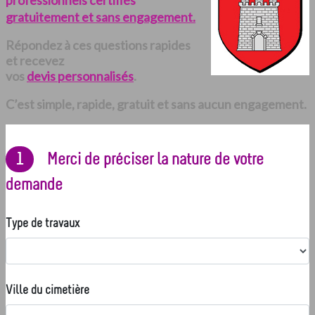
professionnels certifiés
gratuitement et sans engagement.
Répondez à ces questions rapides
et recevez
vos
devis personnalisés
.
C’est simple, rapide, gratuit et sans aucun engagement.