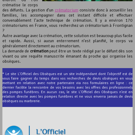
crématise le corps
des défunts. La gestion d’un
crématorium
consiste donc à accueillir les
familles, les accompagner dans cet instant difficile et effectuer
convenablement l’acte technique de crémation. Il y a environ 170
crématoriums en France, vous recherchez un crématorium à Frontignan
?
Autre avantage avec la crémation, cette solution est beaucoup plus facile
et rapide. Aussi, si aucun enterrement n’est planifié, le corps va
généralement directement au crématorium.
La demande de
crémation
peut être un texte rédigé par le défunt dès son
vivant ou une requête manuscrite émanant du proche qui organise les
obsèques.
* Le site L'Officiel des Obsèques est un site indépendant dont l'objectif est de
vous faire gagner du temps dans vos recherches de devis obsèques en vous
mettant en relation avec notre partenaire via nos formulaires en ligne : ce
dernier facilite la rencontre de vos besoins avec les offres des professionnels
des pompes funèbres. En aucun cas, le site L'Officiel des Obsèques n'est en
relation directe avec les pompes funèbres et ne vous enverra jamais de devis
obsèques ou marbrerie.