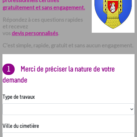
professionnels certifiés
gratuitement et sans engagement.
Répondez à ces questions rapides
et recevez
vos
devis personnalisés
.
C’est simple, rapide, gratuit et sans aucun engagement.