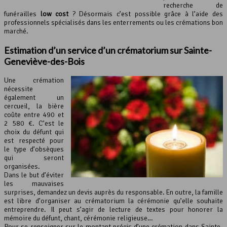
recherche de
funérailles
low cost
? Désormais c’est possible grâce à l’aide des
professionnels spécialisés dans les enterrements ou les crémations bon
marché.
Estimation d’un service d’un crématorium sur Sainte-
Geneviève-des-Bois
Une crémation
nécessite
également un
cercueil, la bière
coûte entre 490 et
2 580 €. C’est le
choix du défunt qui
est respecté pour
le type d’obsèques
qui seront
organisées.
Dans le but d’éviter
les mauvaises
surprises, demandez un devis auprès du responsable. En outre, la famille
est libre d’organiser au crématorium la cérémonie qu’elle souhaite
entreprendre. Il peut s’agir de lecture de textes pour honorer la
mémoire du défunt, chant, cérémonie religieuse…
Pour se renseigner sur le montant précis d’une crémation dans Sainte-