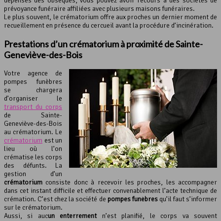
dépenses des obsèques, vous pouvez avoir recours à des sociétés de
prévoyance funéraire affiliées avec plusieurs maisons funéraires.
Le plus souvent, le crématorium offre aux proches un dernier moment de
recueillement en présence du cercueil avant la procédure d’incinération.
Prestations d’un crématorium à proximité de Sainte-
Geneviève-des-Bois
Votre agence de
pompes funèbres
se chargera
d’organiser le
transport du corps
de Sainte-
Geneviève-des-Bois
au crématorium. Le
crématorium
est un
lieu où l’on
crématise les corps
des défunts. La
gestion d’un
crématorium
consiste donc à recevoir les proches, les accompagner
dans cet instant difficile et effectuer convenablement l’acte technique de
crémation. C’est chez la société de
pompes funèbres
qu’il faut s’informer
sur le crématorium.
Aussi, si auc
un enterrement
n’est planifié, le corps va souvent