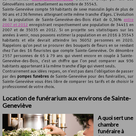
Génovéfains sont actuellement au nombre de 35543.
Sainte-Geneviève compte 59 habitants de sexe masculin âgés de plus de
Leaflet
, ©
OpenStreetMap
contributeurs
90 ans et 236 femmes atteignant cette même tranche d’âges. L’évolution
de la population de Sainte-Geneviève-des-Bois était de 0,36%
entre
2007 et 2012
enregistrant respectivement une population de 34411 en
2007 et de 35035 en 2012. Si on projette ses statistiques sur les
années à venir, nous pouvons estimer la population en en 2016 à 35543
habitants et elle devrait atteindre les 36052 personnes en 2020.
Rappelons qu’on peut se procurer des bouquets de fleurs en se rendant
chez l’un des 16 fleuristes que compte Sainte-Geneviève. On dénombre
2557 personnes de 65 à 79 ans qui vivent encore en couple à Sainte-
Geneviève-des-Bois, c’est un chiffre que l’on peut comparer aux 936
habitants appartenant à la même tranche d’âge qui vivent seuls.
Contrairement aux idées reçues, on n’est pas dans l’obligation de passer
par des
pompes funèbres
de Sainte-Geneviève pour des funérailles, sur
Sainte-Geneviève vous êtes libre de comparer les tarifs et de choisir le
professionnel de votre choix.
Location de funérarium aux environs de Sainte-
Geneviève
A quoi sert une
chambre
funéraire à