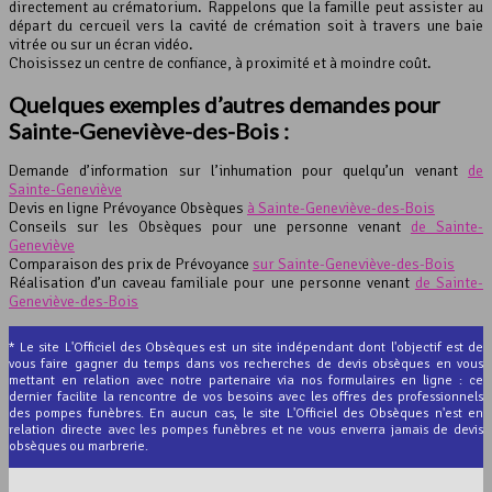
directement au crématorium. Rappelons que la famille peut assister au
départ du cercueil vers la cavité de crémation soit à travers une baie
vitrée ou sur un écran vidéo.
Choisissez un centre de confiance, à proximité et à moindre coût.
Quelques exemples d’autres demandes pour
Sainte-Geneviève-des-Bois :
Demande d’information sur l’inhumation pour quelqu’un venant
de
Sainte-Geneviève
Devis en ligne Prévoyance Obsèques
à Sainte-Geneviève-des-Bois
Conseils sur les Obsèques pour une personne venant
de Sainte-
Geneviève
Comparaison des prix de Prévoyance
sur Sainte-Geneviève-des-Bois
Réalisation d’un caveau familiale pour une personne venant
de Sainte-
Geneviève-des-Bois
* Le site L'Officiel des Obsèques est un site indépendant dont l'objectif est de
vous faire gagner du temps dans vos recherches de devis obsèques en vous
mettant en relation avec notre partenaire via nos formulaires en ligne : ce
dernier facilite la rencontre de vos besoins avec les offres des professionnels
des pompes funèbres. En aucun cas, le site L'Officiel des Obsèques n'est en
relation directe avec les pompes funèbres et ne vous enverra jamais de devis
obsèques ou marbrerie.