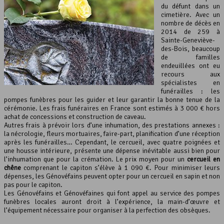
du défunt dans un
cimetière. Avec un
nombre de décès en
2014 de 259 à
Sainte-Geneviève-
des-Bois, beaucoup
de familles
endeuillées ont eu
recours aux
spécialistes en
funérailles : les
pompes funèbres pour les guider et leur garantir la bonne tenue de la
cérémonie. Les frais funéraires en France sont estimés à 3 000 € hors
achat de concessions et construction de caveau.
Autres frais à prévoir lors d’une inhumation, des prestations annexes :
la nécrologie, fleurs mortuaires, faire-part, planification d’une réception
après les funérailles… Cependant, le cercueil, avec quatre poignées et
une housse intérieure, présente une dépense inévitable aussi bien pour
l’inhumation que pour la crémation. Le prix moyen pour un
cercueil en
chêne
comprenant le capiton s’élève à 1 090 €. Pour minimiser leurs
dépenses, les Génovéfains peuvent opter pour un cercueil en sapin et non
pas pour le capiton.
Les Génovéfains et Génovéfaines qui font appel au service des pompes
funèbres locales auront droit à l’expérience, la main-d’œuvre et
l’équipement nécessaire pour organiser à la perfection des obsèques.