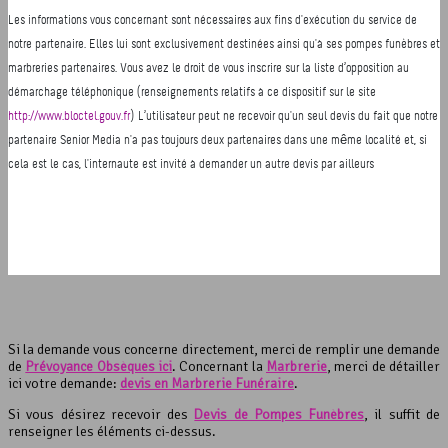
Si la demande vous concerne directement, merci de remplir une demande
de
Prévoyance Obsèques ici
. Concernant la
Marbrerie
, merci de détailler
ici votre demande:
devis en Marbrerie Funéraire
.
Si vous désirez recevoir des
Devis de Pompes Funèbres
, il suffit de
renseigner les éléments ci-dessus.