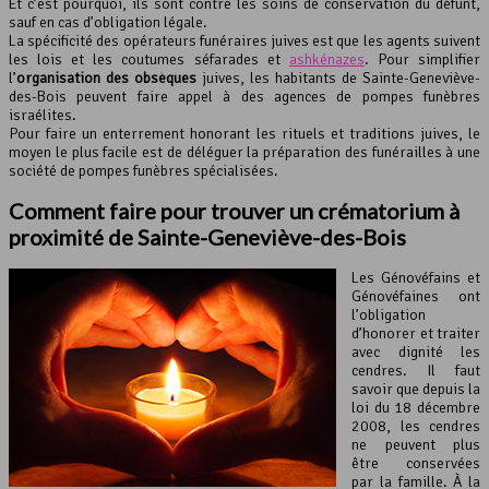
Et c’est pourquoi, ils sont contre les soins de conservation du défunt,
sauf en cas d’obligation légale.
La spécificité des opérateurs funéraires juives est que les agents suivent
les lois et les coutumes séfarades et
ashkénazes
. Pour simplifier
l’
organisation des obsèques
juives, les habitants de Sainte-Geneviève-
des-Bois peuvent faire appel à des agences de pompes funèbres
israélites.
Pour faire un enterrement honorant les rituels et traditions juives, le
moyen le plus facile est de déléguer la préparation des funérailles à une
société de pompes funèbres spécialisées.
Comment faire pour trouver un crématorium à
proximité de Sainte-Geneviève-des-Bois
Les Génovéfains et
Génovéfaines ont
l’obligation
d’honorer et traiter
avec dignité les
cendres. Il faut
savoir que depuis la
loi du 18 décembre
2008, les cendres
ne peuvent plus
être conservées
par la famille. À la