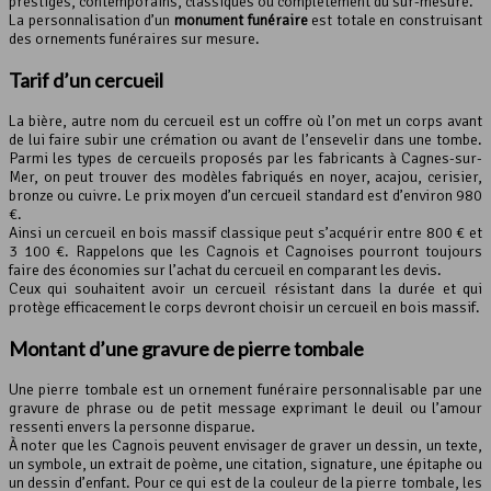
prestiges, contemporains, classiques ou complètement du sur-mesure.
La personnalisation d’un
monument funéraire
est totale en construisant
des ornements funéraires sur mesure.
Tarif d’un cercueil
La bière, autre nom du cercueil est un coffre où l’on met un corps avant
de lui faire subir une crémation ou avant de l’ensevelir dans une tombe.
Parmi les types de cercueils proposés par les fabricants à Cagnes-sur-
Mer, on peut trouver des modèles fabriqués en noyer, acajou, cerisier,
bronze ou cuivre. Le prix moyen d’un cercueil standard est d’environ 980
€.
Ainsi un cercueil en bois massif classique peut s’acquérir entre 800 € et
3 100 €. Rappelons que les Cagnois et Cagnoises pourront toujours
faire des économies sur l’achat du cercueil en comparant les devis.
Ceux qui souhaitent avoir un cercueil résistant dans la durée et qui
protège efficacement le corps devront choisir un cercueil en bois massif.
Montant d’une gravure de pierre tombale
Une pierre tombale est un ornement funéraire personnalisable par une
gravure de phrase ou de petit message exprimant le deuil ou l’amour
ressenti envers la personne disparue.
À noter que les Cagnois peuvent envisager de graver un dessin, un texte,
un symbole, un extrait de poème, une citation, signature, une épitaphe ou
un dessin d’enfant. Pour ce qui est de la couleur de la pierre tombale, les