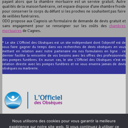
payant alors que la chambre mortuaire est un service gratuit. Autre
qualités de la maison funéraire, cet espace dispose d’une chambre froide
pour conserver le corps du défunt si les proches ne souhaitent pas faire
de veillées funéraires.
ODO propose aux Cagnois un formulaire de demande de devis gratuit et
sans engagement pour se renseigner sur les coûts des
chambres
mortuaires
de Cagnes.
* Le site L'Officiel des Obsèques est un site indépendant dont l'objectif est de
vous faire gagner du temps dans vos recherches de devis obsèques en vous
mettant en relation avec notre partenaire via nos formulaires en ligne : ce
dernier facilite la rencontre de vos besoins avec les offres des professionnels
des pompes funèbres. En aucun cas, le site L'Officiel des Obsèques n'est en
relation directe avec les pompes funèbres et ne vous enverra jamais de devis
obsèques ou marbrerie.
© 2012-2026 L’Officiel des Obsèques
Nous utilisons des cookies pour vous garantir la meilleure
Mentions légales
expérience sur notre site web. Si vous continuez à utiliser ce