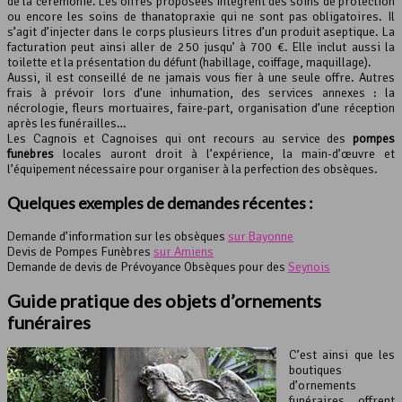
de la cérémonie. Les offres proposées intègrent des soins de protection
ou encore les soins de thanatopraxie qui ne sont pas obligatoires. Il
s’agit d’injecter dans le corps plusieurs litres d’un produit aseptique. La
facturation peut ainsi aller de 250 jusqu’ à 700 €. Elle inclut aussi la
toilette et la présentation du défunt (habillage, coiffage, maquillage).
Aussi, il est conseillé de ne jamais vous fier à une seule offre. Autres
frais à prévoir lors d’une inhumation, des services annexes : la
nécrologie, fleurs mortuaires, faire-part, organisation d’une réception
après les funérailles…
Les Cagnois et Cagnoises qui ont recours au service des
pompes
funèbres
locales auront droit à l’expérience, la main-d’œuvre et
l’équipement nécessaire pour organiser à la perfection des obsèques.
Quelques exemples de demandes récentes :
Demande d’information sur les obsèques
sur Bayonne
Devis de Pompes Funèbres
sur Amiens
Demande de devis de Prévoyance Obsèques pour des
Seynois
Guide pratique des objets d’ornements
funéraires
C’est ainsi que les
boutiques
d’ornements
funéraires offrent