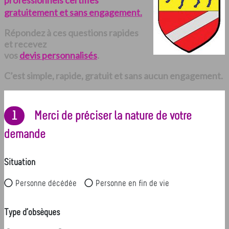
professionnels certifiés
gratuitement et sans engagement.
Répondez à ces questions rapides
et recevez
vos
devis personnalisés
.
C’est simple, rapide, gratuit et sans aucun engagement.