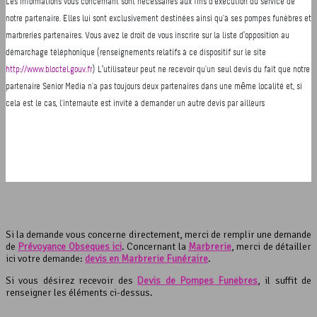
Si la demande vous concerne directement, merci de remplir une demande
de
Prévoyance Obsèques ici
. Concernant la
Marbrerie
, merci de détailler
ici votre demande:
devis en Marbrerie Funéraire
.
Si vous désirez recevoir des
Devis de Pompes Funèbres
, il suffit de
renseigner les éléments ci-dessus.