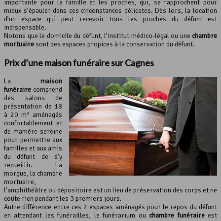
importante pour la famille et les proches, qui, se rapprochent pour
mieux s’épauler dans ces circonstances délicates. Dès lors, la location
d’un espace qui peut recevoir tous les proches du défunt est
indispensable.
Notons que le domicile du défunt, l’institut médico-légal ou une
chambre
mortuaire
sont des espaces propices à la conservation du défunt.
Prix d’une
maison funéraire
sur Cagnes
La
maison
funéraire
comprend
des salons de
présentation de 18
à 20 m² aménagés
confortablement et
de manière sereine
pour permettre aux
familles et aux amis
du défunt de s’y
recueillir. La
morgue, la chambre
mortuaire,
l’amphithéâtre ou dépositoire est un lieu de préservation des corps et ne
coûte rien pendant les 3 premiers jours.
Autre différence entre ces 2 espaces aménagés pour le repos du défunt
en attendant les funérailles, le funérarium ou
chambre funéraire
est