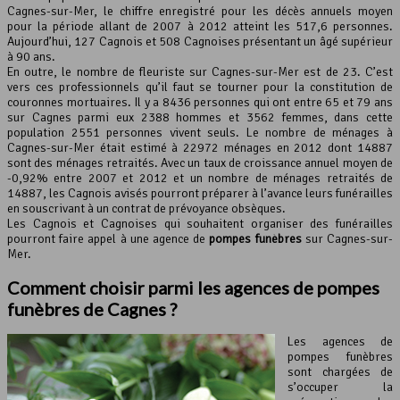
Cagnes-sur-Mer, le chiffre enregistré pour les décès annuels moyen
Leaflet
, ©
OpenStreetMap
contributeurs
pour la période allant de 2007 à 2012 atteint les 517,6 personnes.
Aujourd’hui, 127 Cagnois et 508 Cagnoises présentant un âgé supérieur
à 90 ans.
En outre, le nombre de fleuriste sur Cagnes-sur-Mer est de 23. C’est
vers ces professionnels qu’il faut se tourner pour la constitution de
couronnes mortuaires. Il y a 8436 personnes qui ont entre 65 et 79 ans
sur Cagnes parmi eux 2388 hommes et 3562 femmes, dans cette
population 2551 personnes vivent seuls. Le nombre de ménages à
Cagnes-sur-Mer était estimé à 22972 ménages en 2012 dont 14887
sont des ménages retraités. Avec un taux de croissance annuel moyen de
-0,92% entre 2007 et 2012 et un nombre de ménages retraités de
14887, les Cagnois avisés pourront préparer à l’avance leurs funérailles
en souscrivant à un contrat de prévoyance obsèques.
Les Cagnois et Cagnoises qui souhaitent organiser des funérailles
pourront faire appel à une agence de
pompes funèbres
sur Cagnes-sur-
Mer.
Comment choisir parmi les agences de pompes
funèbres de Cagnes ?
Les agences de
pompes funèbres
sont chargées de
s’occuper la