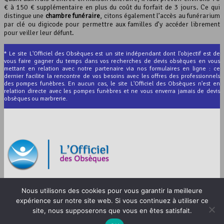
€ à 150 € supplémentaire en plus du coût du forfait de 3 jours. Ce qui
distingue une
chambre funéraire
, citons également l’accès au funérarium
par clé ou digicode pour permettre aux familles d’y accéder librement
pour veiller leur défunt.
* Le site L'Officiel des Obsèques est un site indépendant dont l'objectif est de
vous faire gagner du temps dans vos recherches de devis obsèques en vous
mettant en relation avec notre partenaire via nos formulaires en ligne : ce
dernier facilite la rencontre de vos besoins avec les offres des professionnels
des pompes funèbres. En aucun cas, le site L'Officiel des Obsèques n'est en
relation directe avec les pompes funèbres et ne vous enverra jamais de devis
obsèques ou marbrerie.
© 2012-2026 L’Officiel des Obsèques
Nous utilisons des cookies pour vous garantir la meilleure
Mentions légales
expérience sur notre site web. Si vous continuez à utiliser ce
CGU
site, nous supposerons que vous en êtes satisfait.