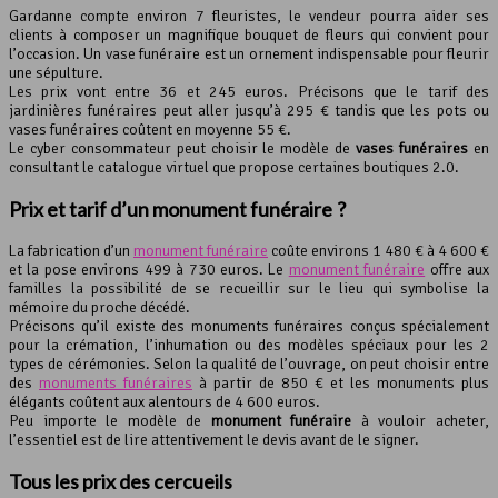
Gardanne compte environ 7 fleuristes, le vendeur pourra aider ses
clients à composer un magnifique bouquet de fleurs qui convient pour
l’occasion. Un vase funéraire est un ornement indispensable pour fleurir
une sépulture.
Les prix vont entre 36 et 245 euros. Précisons que le tarif des
jardinières funéraires peut aller jusqu’à 295 € tandis que les pots ou
vases funéraires coûtent en moyenne 55 €.
Le cyber consommateur peut choisir le modèle de
vases funéraires
en
consultant le catalogue virtuel que propose certaines boutiques 2.0.
Prix et tarif d’un monument funéraire ?
La fabrication d’un
monument funéraire
coûte environs 1 480 € à 4 600 €
et la pose environs 499 à 730 euros. Le
monument funéraire
offre aux
familles la possibilité de se recueillir sur le lieu qui symbolise la
mémoire du proche décédé.
Précisons qu’il existe des monuments funéraires conçus spécialement
pour la crémation, l’inhumation ou des modèles spéciaux pour les 2
types de cérémonies. Selon la qualité de l’ouvrage, on peut choisir entre
des
monuments funéraires
à partir de 850 € et les monuments plus
élégants coûtent aux alentours de 4 600 euros.
Peu importe le modèle de
monument funéraire
à vouloir acheter,
l’essentiel est de lire attentivement le devis avant de le signer.
Tous les prix des cercueils