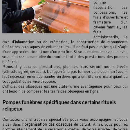
comme
l’acquisition des
concessions, les
frais d’ouverture et
fermeture d’un
caveau familial, les
frais
administratifs, la
taxe d’inhumation ou de crémation, la construction de monuments
funéraires ou plaques de columbarium… Il ne faut pas oublier qu’il s’agit
d’une approximation et non d’un prix fixe. Si vous ne demandez pas devis,
vous n’aurez aucune idée du montant total des prestations des pompes
funèbres.
Moins il y aura de prestations, plus les frais seront moins élevés
(véhicule agréé, cercueil). De façon à ne pas tomber dans des imprévus, il
faut nécessairement demander un devis qui a un rôle informatif quant au
coût global du service proposé.
L’officiel des obsèques est une plate-forme avantageuse pour ceux qui
ont besoin de comparer les tarifs des obsèques en ligne.
Pompes funèbres spécifiques dans certains rituels
religieux
Contactez une entreprise spécialisée pour vous accompagner et vous
aider dans l’
organisation des obsèques
du défunt. Ainsi, vous pourrez
profiter pleinement de la cérémonie d’adieu de votre proche, de votre