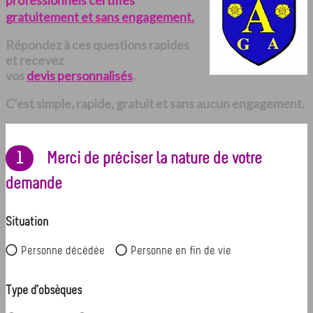
professionnels certifiés
gratuitement et sans engagement.
Répondez à ces questions rapides
et recevez
vos
devis personnalisés
.
C’est simple, rapide, gratuit et sans aucun engagement.