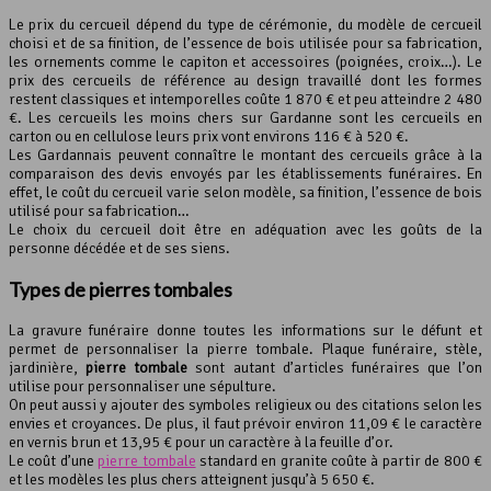
Le prix du cercueil dépend du type de cérémonie, du modèle de cercueil
choisi et de sa finition, de l’essence de bois utilisée pour sa fabrication,
les ornements comme le capiton et accessoires (poignées, croix…). Le
prix des cercueils de référence au design travaillé dont les formes
restent classiques et intemporelles coûte 1 870 € et peu atteindre 2 480
€. Les cercueils les moins chers sur Gardanne sont les cercueils en
carton ou en cellulose leurs prix vont environs 116 € à 520 €.
Les Gardannais peuvent connaître le montant des cercueils grâce à la
comparaison des devis envoyés par les établissements funéraires. En
effet, le coût du cercueil varie selon modèle, sa finition, l’essence de bois
utilisé pour sa fabrication…
Le choix du cercueil doit être en adéquation avec les goûts de la
personne décédée et de ses siens.
Types de pierres tombales
La gravure funéraire donne toutes les informations sur le défunt et
permet de personnaliser la pierre tombale. Plaque funéraire, stèle,
jardinière,
pierre tombale
sont autant d’articles funéraires que l’on
utilise pour personnaliser une sépulture.
On peut aussi y ajouter des symboles religieux ou des citations selon les
envies et croyances. De plus, il faut prévoir environ 11,09 € le caractère
en vernis brun et 13,95 € pour un caractère à la feuille d’or.
Le coût d’une
pierre tombale
standard en granite coûte à partir de 800 €
et les modèles les plus chers atteignent jusqu’à 5 650 €.