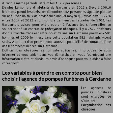
durant la même période, atteint les 167,2 personnes.
Leaflet
, ©
OpenStreetMap
contributeurs
De plus Le nombre d’habitants de Gardanne en 2012 s’élève à 20616
habitants parmi lesquels, on dénombre 152 personnes âgés de plus de
90 ans. Avec un taux de croissance annuel moyen qui avoisinait -0,27%
entre 2007 et 2012 et un nombre de ménages retraités de 5303, les
Gardannais avisés pourront préparer à l’avance leurs funérailles en
souscrivant à un contrat de
prévoyance obsèques
. Il y a 2527 habitants
dont la tranche d’âge est entre 65 et 79 ans sur Gardanne parmi eux 591
hommes et 1009 femmes, dans cette population 582 habitants vivent
seuls. A la mort d’un proche, vous aurez la possibilité de contacter l’une
des 8 pompes funèbres sur Gardanne.
L’officiel des obsèques est un site spécialisé. Il propose de vous
informer et vous aider dans vos démarches en vous fournissant une
information claire et plusieurs devis d’obsèques pour vous aider à faire
votre choix.
Les variables à prendre en compte pour bien
choisir l’agence de pompes funèbres à Gardanne
Les agences de
pompes funèbres
sont chargées de
s’occuper
l’
organisation des
obsèques
.