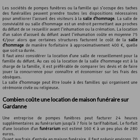
Les sociétés de pompes funèbres ou la famille qui s’occupe des taches
des funérailles peuvent prendre toutes les dispositions nécessaires
pour améliorer l’accueil des visiteurs à la
salle d’hommage
. La salle de
convivialité ou salle d’hommage est un endroit permettant aux proches
du défunt de se recueillir avant l’inhumation ou la crémation. La location
d’un salon d’accueil du défunt avant l’inhumation coûte en moyenne 75
€/jour alors que certaines structures facturent le coût de la
salle
d’hommage
de manière forfaitaire à approximativement 400 €, quelle
que soit sa durée.
Il faut ainsi considérer la location d’une salle de recueillement pour la
famille du défunt. Au cas où la location de la salle d’hommage est à la
charge de la famille, il est préférable de comparer les devis et de faire
jouer la concurrence pour connaître et économiser sur les frais des
obsèques.
La salle d’hommage peut être louée à des familles qui organisent une
cérémonie civile ou religieuse.
Combien coûte une location de maison funéraire sur
Gardanne
Une entreprise de pompes funèbres peut facturer 24 heures
supplémentaires au funérarium jusqu’à 7 fois le tarif habituel. Le forfait
d’une location d’un
funérarium
est estimé 160 € à un peu plus de 280
euros.
Quant aux frais d’entrée en maison funéraire, il faut prévoir environs 70