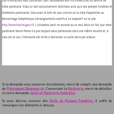
Si la demande vous concerne directement, merci de remplir une demande
de
Prévoyance Obsèques ici
. Concernant la
Marbrerie
, merci de détailler
ici votre demande:
devis en Marbrerie Funéraire
.
Si vous désirez recevoir des
Devis de Pompes Funèbres
, il suffit de
renseigner les éléments ci-dessus.