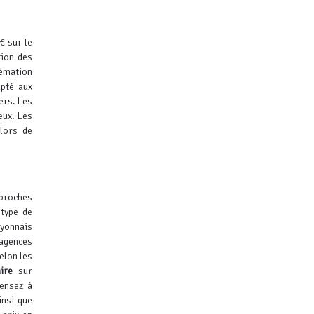
€ sur le
tion des
rémation
apté aux
ers.
Les
eux.
Les
lors de
 proches
 type de
ayonnais
 agences
elon les
ire
sur
pensez à
insi que