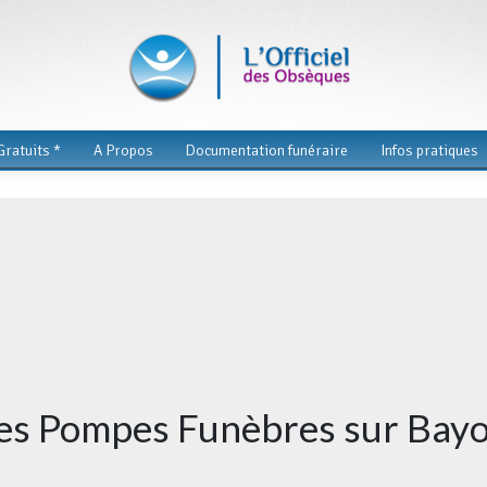
ratuits *
A Propos
Documentation funéraire
Infos pratiques
des Pompes Funèbres sur Bay