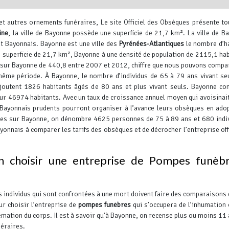
 et autres ornements funéraires, Le site Officiel des Obsèques présente to
ine
, la ville de Bayonne possède une superficie de 21,7 km². La ville de B
t Bayonnais.
Bayonne est une ville des
Pyrénées-Atlantiques
le nombre d’h
superficie de 21,7 km², Bayonne à une densité de population de 2115,1 hab
sur Bayonne de 440,8 entre 2007 et 2012, chiffre que nous pouvons compa
même période.
À Bayonne, le nombre d’individus de 65 à 79 ans vivant se
Leaflet
, ©
OpenStreetMap
contr
joutent 1826 habitants âgés de 80 ans et plus vivant seuls. Bayonne c
ur 46974 habitants. Avec un taux de croissance annuel moyen qui avoisina
Bayonnais prudents pourront organiser à l’avance leurs obsèques en ado
ques sur Bayonne, on dénombre 4625 personnes de 75 à 89 ans et 680 indi
ayonnais à comparer les tarifs des obsèques et de décrocher l’entreprise off
n choisir une entreprise de Pompes funèb
s individus qui sont confrontées à une mort doivent faire des comparaisons 
ur choisir l’entreprise de
pompes funèbres
qui s’occupera de l’inhumation 
émation du corps. Il est à savoir qu’à Bayonne, on recense plus ou moins 11
néraires.