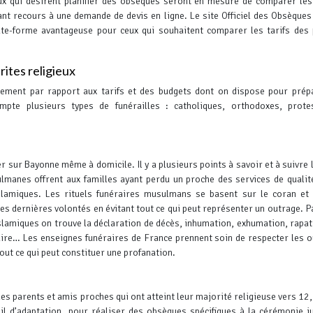
ux qui désirent planifier des obsèques seront en mesure de comparer les
ant recours à une demande de devis en ligne.
Le site Officiel des Obsèques
ate-forme avantageuse pour ceux qui souhaitent comparer les tarifs des
ites religieux
lement par rapport aux tarifs et des budgets dont on dispose pour prép
ompte plusieurs types de funérailles : catholiques, orthodoxes, prote
r sur Bayonne même à domicile. Il y a plusieurs points à savoir et à suivre 
manes offrent aux familles ayant perdu un proche des services de qualit
slamiques.
Les rituels funéraires musulmans se basent sur le coran et 
es dernières volontés en évitant tout ce qui peut représenter un outrage. P
islamiques on trouve la déclaration de décès, inhumation, exhumation, rapa
aire…
Les enseignes funéraires de France prennent soin de respecter les 
out ce qui peut constituer une profanation.
es parents et amis proches qui ont atteint leur majorité religieuse vers 12,
vail d’adaptation, pour réaliser des obsèques spécifiques à la cérémonie ju