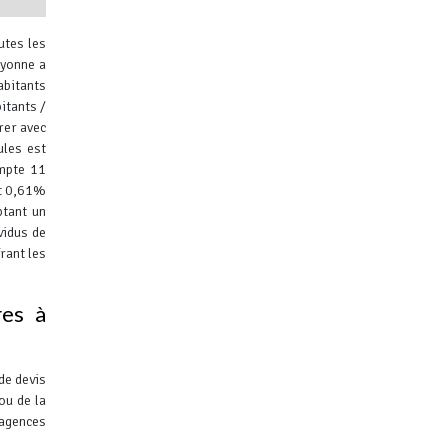
utes les
ayonne a
abitants
itants /
rer avec
ules est
ibuteurs
ompte 11
it 0,61%
ptant un
vidus de
rant les
res à
de devis
ou de la
 agences