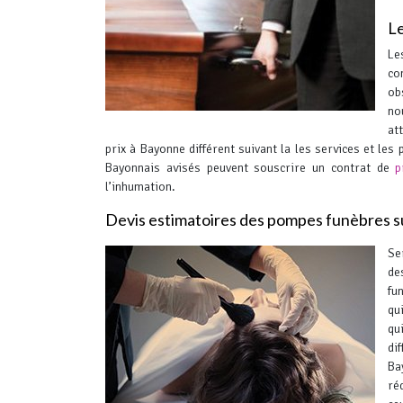
Le
Le
co
ob
no
at
prix à Bayonne différent suivant la les services et les 
Bayonnais avisés peuvent souscrire un contrat de
p
l’inhumation.
Devis estimatoires des pompes funèbres 
Se
de
fu
qu
qu
di
Ba
ré