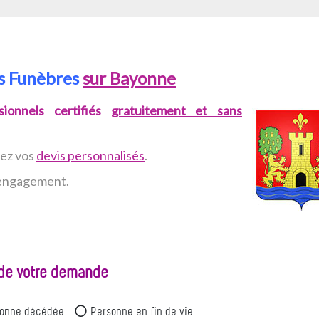
es Funèbres
sur Bayonne
ionnels certifiés
gratuitement et sans
vez
vos
devis personnalisés
.
n engagement.