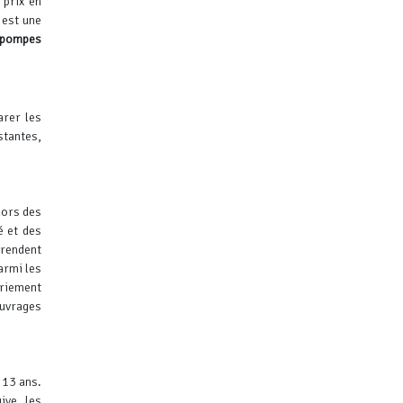
 prix en
 est une
pompes
arer les
stantes,
lors des
é et des
rendent
armi les
triement
ouvrages
 13 ans.
ive, les