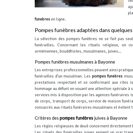
ce
ay
pl
funèbres
en ligne.
Pompes funèbres adaptées dans quelques r
La sélection des pompes funèbres ne se fait pas seu
funérailles. Concernant les rituels religieux, on c
arméniennes, bouddhistes, musulmanes, juives…
Pompes funèbres musulmanes à Bayonne
Les entreprises professionnelles peuvent ainsi pratique
funérailles d’un musulman. Les
pompes funèbres
musul
prestations respectant et se conformant aux rites i
hommage au défunt en vouant une attention spéciale à s
services mis à disposition par les agences funéraires 
de corps, transport de corps, service de maison funér
consacrés aux rituels funéraires musulmans et évitent t
Critères des
pompes funèbres
juives à Bayonne
Les règles religieuses de deuil concernent directement l
Les rituels des funérailles juives exigent un vrai tra