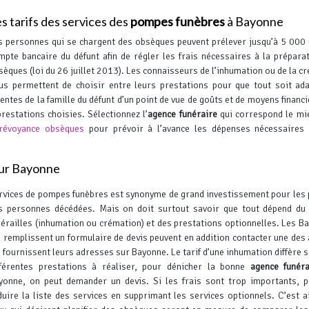
s tarifs des services des
pompes funèbres
à Bayonne
s personnes qui se chargent des obsèques peuvent prélever jusqu’à 5 000 
mpte bancaire du défunt afin de régler les frais nécessaires à la prépara
sèques (loi du 26 juillet 2013). Les connaisseurs de l’inhumation ou de la c
us permettent de choisir entre leurs prestations pour que tout soit ad
tentes de la famille du défunt d’un point de vue de goûts et de moyens financi
prestations choisies. Sélectionnez l’
agence funéraire
qui correspond le mi
révoyance obsèques
pour prévoir à l’avance les dépenses nécessaires 
sur Bayonne
rvices de pompes funèbres est synonyme de grand investissement pour les
s personnes décédées. Mais on doit surtout savoir que tout dépend du
nérailles (inhumation ou crémation) et des prestations optionnelles. Les B
i remplissent un formulaire de devis peuvent en addition contacter une des
i fournissent leurs adresses sur Bayonne. Le tarif d’une inhumation diffère s
fférentes prestations à réaliser, pour dénicher la bonne
agence funéra
yonne, on peut demander un devis.
Si les frais sont trop importants, 
duire la liste des services en supprimant les services optionnels. C’est a