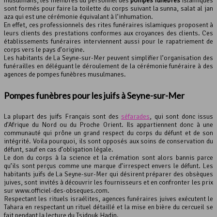
musulmans, les membres du personnel des
pompes funèbres
islamiques
sont formés pour faire la toilette du corps suivant la sunna, salat al jan
aza qui est une cérémonie équivalant à l’inhumation.
En effet, ces professionnels des rites funéraires islamiques proposent à
leurs clients des prestations conformes aux croyances des clients. Ces
établissements funéraires interviennent aussi pour le rapatriement de
corps vers le pays d’origine.
Les habitants de La Seyne-sur-Mer peuvent simplifier l’organisation des
funérailles en déléguant le déroulement de la cérémonie funéraire à des
agences de pompes funèbres musulmanes.
Pompes funèbres pour les juifs à Seyne-sur-Mer
La plupart des juifs Français sont des
séfarades
, qui sont donc issus
d’Afrique du Nord ou du Proche Orient. Ils appartiennent donc à une
communauté qui prône un grand respect du corps du défunt et de son
intégrité. Voila pourquoi, ils sont opposés aux soins de conservation du
défunt, sauf en cas d’obligation légale.
Le don du corps à la science et la crémation sont alors bannis parce
qu’ils sont perçus comme une marque d’irrespect envers le défunt. Les
habitants juifs de La Seyne-sur-Mer qui désirent préparer des obsèques
juives, sont invités à découvrir les fournisseurs et en confronter les prix
sur www.officiel-des-obseques.com.
Respectant les rituels israélites, agences funéraires juives exécutent le
Tahara en respectant un rituel détaillé et la mise en bière du cercueil se
fait pendant la lecture du Tsidouk Hadin.