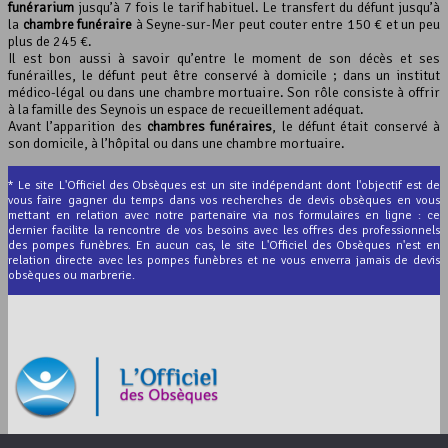
funérarium
jusqu’à 7 fois le tarif habituel. Le transfert du défunt jusqu’à
la
chambre funéraire
à Seyne-sur-Mer peut couter entre 150 € et un peu
plus de 245 €.
Il est bon aussi à savoir qu’entre le moment de son décès et ses
funérailles, le défunt peut être conservé à domicile ; dans un institut
médico-légal ou dans une chambre mortuaire. Son rôle consiste à offrir
à la famille des Seynois un espace de recueillement adéquat.
Avant l’apparition des
chambres funéraires
, le défunt était conservé à
son domicile, à l’hôpital ou dans une chambre mortuaire.
* Le site L'Officiel des Obsèques est un site indépendant dont l'objectif est de
vous faire gagner du temps dans vos recherches de devis obsèques en vous
mettant en relation avec notre partenaire via nos formulaires en ligne : ce
dernier facilite la rencontre de vos besoins avec les offres des professionnels
des pompes funèbres. En aucun cas, le site L'Officiel des Obsèques n'est en
relation directe avec les pompes funèbres et ne vous enverra jamais de devis
obsèques ou marbrerie.