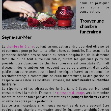
deuil et pratiquer
les soins de
conservation.
Trouver une
chambre
funéraire
à
Seyne-sur-Mer
La
chambre funéraire
, ou funérarium, est un endroit qui doit être pensé
et commode pour présenter le défunt hors du domicile. Elle accueille la
personne décédée dès sa sortie du centre hospitalier, de la demeure
familiale ou de tout autre lieu public, durant les quelques jours qui
précèdent les obsèques. La chambre funéraire est constituée d’un hall
d’accueil, des chambres où reposent les corps disposent d’un accès
public et un autre accès pour le local technique réservé au personnel. Le
territoire français compte plus de 2000 funérariums, la désignation de
l’espace varie selon les localités : athanée,
maison funéraire
ou
chambre
funéraire
.
Le répertoire et les adresses des funérariums à Seyne-sur-Mer sont
consultables à la mairie. En outre, le
transport du corps
vers la chambre
funéraire doit se faire par des prestations de
pompes funèbres
et dans
un véhicule agréé par la préfecture.
Les centres hospitaliers, cliniques ou centres de soins peuvent être
équipés d’une chambre mortuaire appelée également amphithéâtre ou