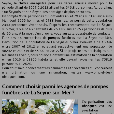
Seyne, le chiffre enregistré pour les décès annuels moyen pour la
Leaflet
, ©
OpenStreetMap
contributeurs
période allant de 2007 à 2012 atteint les 646,8 personnes. Aujourd’hui,
168 Seynois et 585 Seynoises sont âgés de plus de 90 ans.
On compte 9516 personnes qui ont entre 65 et 79 ans sur La Seyne-sur-
Mer dont 2355 hommes et 3788 femmes, au sein de cette population
2453 personnes vivent seuls. D’après les recensements sur La Seyne-
sur-Mer, il y a 6143 habitants de 75 à 89 ans et 753 personnes de plus
de 90 ans. A la mort d’un proche, vous aurez la possibilité de contacter
l’une des 14 entreprises de
pompes funèbres
sur La Seyne-sur-Mer.
L’évolution de la population de La Seyne-sur-Mer s’élevait à de 1,94%
entre 2007 et 2012 enregistrant respectivement une population de
58252 en 2007 et de 63902 en 2012. Si on projette ses statistiques sur
les années à venir, nous pouvons obtenir une estimation de la population
en en 2016 à 68860 habitants et elle devrait avoisiner les 73819
personnes en 2020.
Pour tout savoir concernant les démarches et procédures qui concernent
une crémation ou une inhumation, visitez www.officiel-des-
obseques.com.
Comment choisir parmi les agences de pompes
funèbres de La Seyne-sur-Mer ?
L’
organisation des
obsèques
est une
prestation