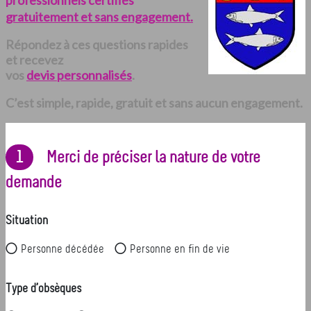
professionnels certifiés
gratuitement et sans engagement.
Répondez à ces questions rapides
et recevez
vos
devis personnalisés
.
C’est simple, rapide, gratuit et sans aucun engagement.