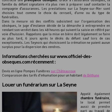
contracté une
prévoyance obsèques
. Grâce à l’assurance obsèques, la
famille du défunt signataire n’a plus rien à préparer sauf contacter la
compagnie d’assurances. Les prestations sur La Seyne-sur-Mer sont
choisies tout comme le choix du cercueil, d’urne ou du type de
funérailles.
Dans la mesure où des conflits subsistent sur l’organisation des
obsèques, le juge d’instance décide de la démarche à entreprendre en
rendant son verdict dans les 48 heures qui suivent la saisie en référé par
voie d’huissier. Rappelons que la mise en bière doit légalement se faire
au plus tard, 6 jours après le décès du défunt sauf lors de cas
exceptionnels. Les Seynois qui choisissent la crémation ne paient aucun
surplus pour la dispersion des cendres.
Informations cherchées sur www.officiel-des-
obseques.com récemment :
Devis en ligne Pompes Funèbres
sur Châteauroux
Comparaison des tarifs d’inhumation pour un habitant
de Béthune
Louer un
funérarium
sur La Seyne
Appelé également
chambre funéraire
,
le local permet
aussi de prendre
part au travail de