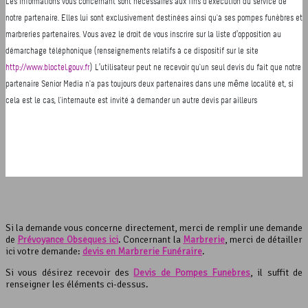
Si la demande vous concerne directement, merci de remplir une demande
de
Prévoyance Obsèques ici
. Concernant la
Marbrerie
, merci de détailler
ici votre demande:
devis en Marbrerie Funéraire
.
Si vous désirez recevoir des
Devis de Pompes Funèbres
, il suffit de
renseigner les éléments ci-dessus.