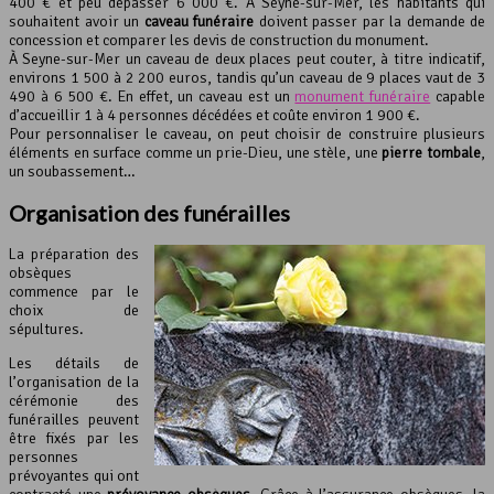
400 € et peu dépasser 6 000 €. À Seyne-sur-Mer, les habitants qui
souhaitent avoir un
caveau funéraire
doivent passer par la demande de
concession et comparer les devis de construction du monument.
À Seyne-sur-Mer un caveau de deux places peut couter, à titre indicatif,
environs 1 500 à 2 200 euros, tandis qu’un caveau de 9 places vaut de 3
490 à 6 500 €. En effet, un caveau est un
monument funéraire
capable
d’accueillir 1 à 4 personnes décédées et coûte environ 1 900 €.
Pour personnaliser le caveau, on peut choisir de construire plusieurs
éléments en surface comme un prie-Dieu, une stèle, une
pierre tombale
,
un soubassement…
Organisation des funérailles
La préparation des
obsèques
commence par le
choix de
sépultures.
Les détails de
l’organisation de la
cérémonie des
funérailles peuvent
être fixés par les
personnes
prévoyantes qui ont