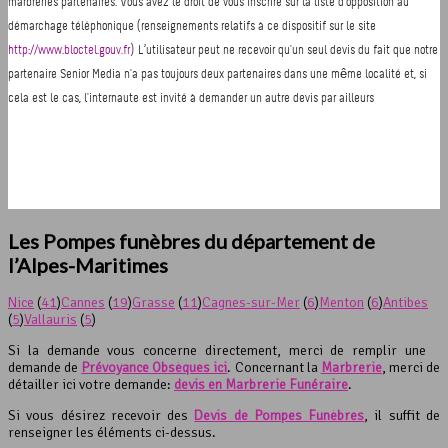
Les Pompes funèbres du département de
l’Alpes-Maritimes
Nice
(
41
)
Cannes
(
19
)
Grasse
(
11
)
Cagnes-sur-Mer
(
6
)
Menton
(
6
)
Antibes
(
5
)
Vallauris
(
5
)
Si la demande vous concerne directement, merci de remplir une
demande de
Prévoyance Obsèques ici
. Concernant la
Marbrerie
, merci de
détailler ici votre demande:
devis en Marbrerie Funéraire
.
Si vous désirez recevoir des
Devis de Pompes Funèbres
, il suffit de
renseigner les éléments ci-dessus.