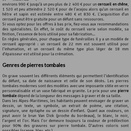
environs 990 € jusqu’à un peu plus de 2 400 € pour un
cercueil en chêne
,
1 520 et peu atteindre 2 520 € pour de l’acajou alors qu’un cercueil en
hêtre et sapin est estimée entre 480 € et 830 €. L’acquisition d’un
cercueil peut être gratuite pour un défunt sans ressources.
Si vous optez pour les offres à bas prix, fiez-vous aux recommandations
des spécialistes. En effet, le coût du cercueil varie selon modèle, sa
finition, l’essence de bois utilisé pour sa fabrication…
En règles générales, pour chaque type de funérailles il y a un modèle de
cercueil approprié : un cercueil de 22 mm est souvent utilisé pour
l’inhumation, et un cercueil du même type plus léger de 18 mm
d’épaisseur est utilisé pour la crémation.
Genres de pierres tombales
On grave souvent les différents éléments qui permettent l’identification
du défunt, sa date de naissance et celle de son décès. Les pierres
tombales modernes sont des modèles avec une imposante stèle en verre
personnalisable et un vase fabriqué en granite. Le prix pour une
pierre
tombale
dépend de la longueur des messages à graver et de sa taille.
Dans les Alpes-Maritimes, les habitants peuvent envisager de graver un
dessin, un texte, un symbole, un extrait de poème, une citation,
signature, une épitaphe ou un dessin d’enfant. Quant aux couleurs, on
peut avoir le brun Van Dick (proche du bordeaux), le blanc, le noir,
l’argent et l’or. Mais l’or demeure toujours la couleur de prédilection
pour 90% des gravures sur pierre tombale. D’autres coloris sont
possibles (orange, bleu, etc.)