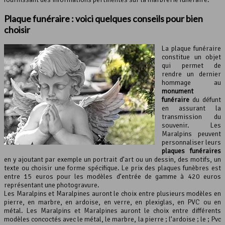
Plaque funéraire : voici quelques conseils pour bien
choisir
La plaque funéraire
constitue un objet
qui permet de
rendre un dernier
hommage au
monument
funéraire
du défunt
en assurant la
transmission du
souvenir. Les
Maralpins peuvent
personnaliser leurs
plaques funéraires
en y ajoutant par exemple un portrait d’art ou un dessin, des motifs, un
texte ou choisir une forme spécifique. Le prix des plaques funèbres est
entre 15 euros pour les modèles d’entrée de gamme à 420 euros
représentant une photogravure.
Les Maralpins et Maralpines auront le choix entre plusieurs modèles en
pierre, en marbre, en ardoise, en verre, en plexiglas, en PVC ou en
métal. Les Maralpins et Maralpines auront le choix entre différents
modèles concoctés avec le métal, le marbre, la pierre ; l’ardoise ; le ; Pvc