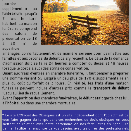
journée
supplémentaire au
funérarium
jusqu’à
7 fois le tarif
habituel. La maison
funéraire comprend
des salons de
présentation de 18
à 20 m² de
superficie
aménagés confortablement et de manière sereine pour permettre aux
familles et aux proches du défunt de s’y recueillir. Le délai de la demande
d’admission doit se faire 24 heures à compter du décès et 48 heures
lorsque le corps a subi des soins de conservation.
Quant aux frais d’entrée en chambre funéraire, il faut penser à préparer
une somme variant 55 jusqu’à un peu plus de 170 € supplémentaire en
plus du coût du forfait de 3 jours. En réalité, les frais d’une maison
funéraire peuvent inclure d’autres prix comme le
transport du défunt
jusqu’au lieu de recueillement.
Avant l’apparition des chambres funéraires, le défunt était gardé chez lui,
à l’hôpital ou dans une chambre mortuaire.
* Le site L'Officiel des Obsèques est un site indépendant dont l'objectif est de
vous faire gagner du temps dans vos recherches de devis obsèques en vous
mettant en relation avec notre partenaire via nos formulaires en ligne : ce
dernier facilite la rencontre de vos besoins avec les offres des professionnels