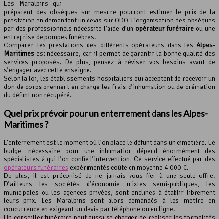
Les Maralpins qui
préparent des obsèques sur mesure pourront estimer le prix de la
prestation en demandant un devis sur ODO. L’organisation des obsèques
par des professionnels nécessite l’aide d’un
opérateur funéraire
ou une
entreprise de pompes funèbres.
Comparer les prestations des différents opérateurs dans les
Alpes-
Maritimes
est nécessaire, car il permet de garantir la bonne qualité des
services proposés. De plus, pensez à réviser vos besoins avant de
s’engager avec cette enseigne.
Selon la loi, les établissements hospitaliers qui acceptent de recevoir un
don de corps prennent en charge les frais d’inhumation ou de crémation
du défunt non récupéré.
Quel prix prévoir pour un enterrement dans les
Alpes-
Maritimes
?
L’enterrement est le moment où l’on place le défunt dans un cimetière. Le
budget nécessaire pour une inhumation dépend énormément des
spécialistes à qui l’on confie l’intervention. Ce service effectué par des
opérateurs funéraires
expérimentés coûte en moyenne 4 000 €.
De plus, il est préconisé de ne jamais vous fier à une seule offre.
D’ailleurs les sociétés d’économie mixtes semi-publiques, les
municipales ou les agences privées, sont enclines à établir librement
leurs prix. Les Maralpins sont alors demandés à les mettre en
concurrence en exigeant un devis par téléphone ou en ligne.
Un conseiller funéraire peut aussi se charger de réaliser les formalités