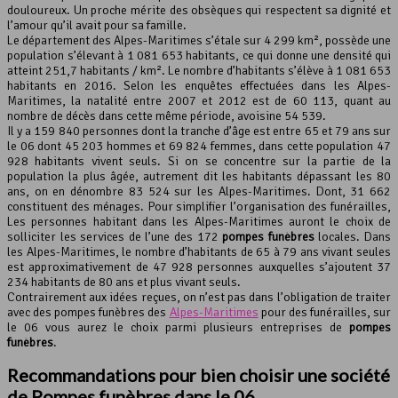
douloureux. Un proche mérite des obsèques qui respectent sa dignité et
l’amour qu’il avait pour sa famille.
Le département des Alpes-Maritimes s’étale sur 4 299 km², possède une
population s’élevant à 1 081 653 habitants, ce qui donne une densité qui
atteint 251,7 habitants / km². Le nombre d’habitants s’élève à 1 081 653
habitants en 2016. Selon les enquêtes effectuées dans les Alpes-
Maritimes, la natalité entre 2007 et 2012 est de 60 113, quant au
nombre de décès dans cette même période, avoisine 54 539.
Il y a 159 840 personnes dont la tranche d’âge est entre 65 et 79 ans sur
le 06 dont 45 203 hommes et 69 824 femmes, dans cette population 47
928 habitants vivent seuls. Si on se concentre sur la partie de la
population la plus âgée, autrement dit les habitants dépassant les 80
ans, on en dénombre 83 524 sur les Alpes-Maritimes. Dont, 31 662
constituent des ménages. Pour simplifier l’organisation des funérailles,
Les personnes habitant dans les Alpes-Maritimes auront le choix de
solliciter les services de l’une des 172
pompes funèbres
locales. Dans
les Alpes-Maritimes, le nombre d’habitants de 65 à 79 ans vivant seules
est approximativement de 47 928 personnes auxquelles s’ajoutent 37
234 habitants de 80 ans et plus vivant seuls.
Contrairement aux idées reçues, on n’est pas dans l’obligation de traiter
avec des pompes funèbres des
Alpes-Maritimes
pour des funérailles, sur
le 06 vous aurez le choix parmi plusieurs entreprises de
pompes
funèbres
.
Recommandations pour bien choisir une société
de Pompes funèbres dans le 06