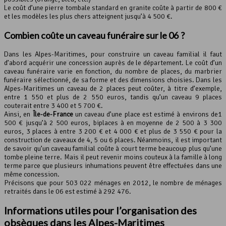
Le coût d’une pierre tombale standard en granite coûte à partir de 800 €
et les modèles les plus chers atteignent jusqu’à 4 500 €.
Combien coûte un
caveau funéraire
sur le 06 ?
Dans les Alpes-Maritimes, pour construire un caveau familial il faut
d’abord acquérir une concession auprès de le département. Le coût d’un
caveau funéraire varie en fonction, du nombre de places, du marbrier
funéraire sélectionné, de sa forme et des dimensions choisies. Dans les
Alpes-Maritimes un caveau de 2 places peut coûter, à titre d’exemple,
entre 1 550 et plus de 2 550 euros, tandis qu’un caveau 9 places
couterait entre 3 400 et 5 700 €.
Ainsi, en
Île-de-France
un caveau d’une place est estimé à environs de1
500 € jusqu’à 2 500 euros, biplaces à en moyenne de 2 500 à 3 300
euros, 3 places à entre 3 200 € et 4 000 € et plus de 3 550 € pour la
construction de caveaux de 4, 5 ou 6 places. Néanmoins, il est important
de savoir qu’un caveau familial coûte à court terme beaucoup plus qu’une
tombe pleine terre. Mais il peut revenir moins couteux à la famille à long
terme parce que plusieurs inhumations peuvent être effectuées dans une
même concession.
Précisons que pour 503 022 ménages en 2012, le nombre de ménages
retraités dans le 06 est estimé à 292 476.
Informations utiles pour l’
organisation des
obsèques
dans les Alpes-Maritimes