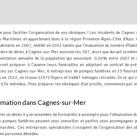
e pour faciliter l’organisation de vos obsèques !
Les résidents de Cagnes 
s-Maritimes et appartenant donc à la région Provence-Alpes-Côte d’Azur.
habitants en 2007, 46686 en 2012 tandis que l’évaluation du nombre d’habi
bre de décès à Cagnes-sur-Mer avoisine les 507, alors que durant la mêm
entation annuelle de la population qui avoisinait -0,92% entre 2007 et
ont préparer à l’avance leurs funérailles en adoptant un contrat de pr
Leaflet
, ©
OpenStreetMap
contr
ailles sur Cagnes-sur-Mer, 6 entreprises de pompes funèbres et 23 fleuris
és en 2012, on trouve 22972 foyers et 14887 ménages retraités. En ce qui 
 634 individus.
Pour préparer les obsèques d’un proche, commencez par vi
umation dans Cagnes-sur-Mer
rès un décès il y un ensemble de formalités à accomplir pour l’inhumation du
s pompes funèbres peuvent vous conseiller et parfois vous accompagner 
marches. Ces entreprises spécialisées s’occupent de l’organisation des 
une personne décédée.