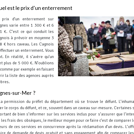
el est le prix d’un enterrement
 prix d’un enterrement sur
gnes varie entre 1 300 € et 6
1 €. C’est ce qui conduit les
gnois à prévoir en moyenne 3
8 € hors caveau. Les Cagnois
effectuer un enterrement. Vous
t.
En réalité, il s’avère qu’un
t plus de 5 000 €. N’oublions
s comme par exemple en faisant
r la liste des agences auprès
èbres.
agnes-sur-Mer ?
la permission du préfet du département où se trouve le défunt. L’inhum
rer le corps du défunt, et ce, souvent dans un caveau sur-mesure. Certaines 
portant de bien s’informer sur les services inclus pour s’assurer que l’inte
 les frais des obsèques, le meilleur moyen pour ce faire c’est de comparer l
eurs de ces services en concurrence après la réclamation d’un devis.
L’off
ire de demande de devis gratuit et sans engagement afin de comparer les