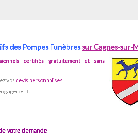
rifs des Pompes Funèbres
sur Cagnes-sur-
ionnels certifiés
gratuitement et sans
vez
vos
devis personnalisés
.
n engagement.