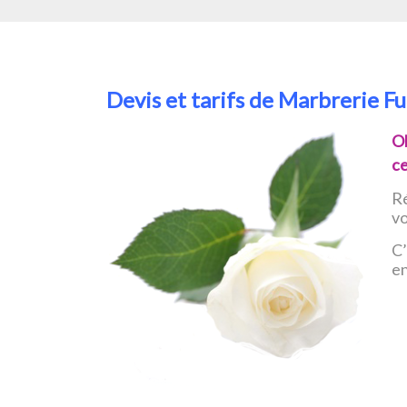
Devis et tarifs de Marbrerie F
O
ce
Ré
v
C’
e