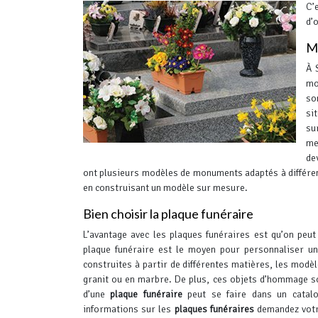
C’
d’
Mo
À 
mo
so
si
su
me
de
ont plusieurs modèles de monuments adaptés à différe
en construisant un modèle sur mesure.
Bien choisir la plaque funéraire
L’avantage avec les plaques funéraires est qu’on peu
plaque funéraire est le moyen pour personnaliser un
construites à partir de différentes matières, les modè
granit ou en marbre.
De plus, ces objets d’hommage so
d’une
plaque funéraire
peut se faire dans un catalo
informations sur les
plaques funéraires
demandez votre