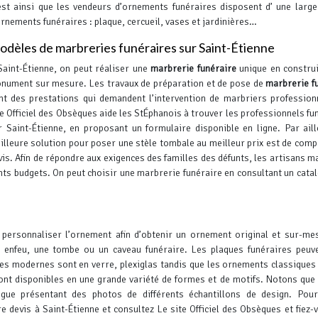
est ainsi que les vendeurs d’ornements funéraires disposent d’ une large
ornements funéraires : plaque, cercueil, vases et jardinières…
dèles de marbreries funéraires sur Saint-Étienne
Saint-Étienne, on peut réaliser une
marbrerie funéraire
unique en constru
nument sur mesure. Les travaux de préparation et de pose de
marbrerie f
nt des prestations qui demandent l’intervention de marbriers profession
te Officiel des Obsèques aide les StÉphanois à trouver les professionnels fu
r Saint-Étienne, en proposant un formulaire disponible en ligne.
Par aill
illeure solution pour poser une stèle tombale au meilleur prix est de comp
vis. Afin de répondre aux exigences des familles des défunts, les artisans m
nts budgets.
On peut choisir une marbrerie funéraire en consultant un cata
t personnaliser l’ornement afin d’obtenir un ornement original et sur-me
 enfeu, une tombe ou un caveau funéraire. Les plaques funéraires peuv
les modernes sont en verre, plexiglas tandis que les ornements classiques
nt disponibles en une grande variété de formes et de motifs. Notons que 
gue présentant des photos de différents échantillons de design.
Pour
 devis à Saint-Étienne et consultez Le site Officiel des Obsèques et fiez-