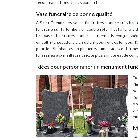
recommandations de ses conseillers.
Vase funéraire de bonne qualité
À Saint-Étienne, les vases funéraires sont de très haute
funéraire sur la tombe a un double rôle: il est à la foi
Les vases funéraires sont des ornements conçus spéci
embellir la sépulture d’un défunt pourront opter pour l’
pour les StÉphanois en plusieurs dimensions et forme
funéraires aux meilleurs prix, le plus simple est de comp
Idées pour personnifier un monument funé
En
l’
se
l’
or
va
em
Mo
Le