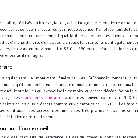
 qualité, réalisés en bronze, laiton, acier inoxydable et en pierre de taille.
s décoratif et sert de marqueur qui permet de localiser l’emplacement de la sé
alement pour un fleurissement qualitatif de la tombe.
Les clients qui so
achat d’une jardinière, d’un pot ou d’un vase funéraire. Ils sont également 
s. Les prix vont en moyenne entre 35 € et 280 euros.
Pour acheter les or
arer les tarifs en ligne.
raire
 singularisant le monument funéraire, les StÉphanois rendent plus
hommage qu’ils portent à leur défunt. Le monument funéraire permet aux fam
 recueillir sur le lieu qui symbolise la mémoire du proche décédé.
Selon la qu
ouvrage, les
monuments funéraires
ordinaires peuvent coûter vers 990 € 
dinaires et les plus élégants coûtent aux alentours de 5 570 €. Les jardin
ses sont aussi des accessoires funéraires très pratiques pour personna
bellir le lieu de recueillement.
ntant d’un cercueil
 prix des cercueils de référence au design travaillé dont les formes