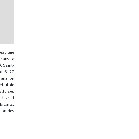
 est une
 dans la
 Saint-
ent 6177
 ans, on
était de
ibuteurs
ette ses
 devrait
bitants.
tion des