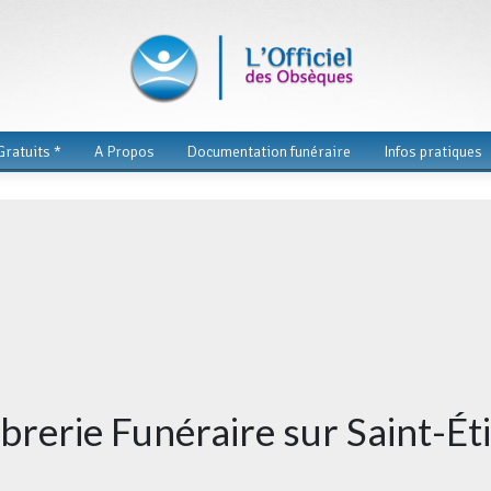
ratuits *
A Propos
Documentation funéraire
Infos pratiques
rbrerie Funéraire sur Saint-Ét