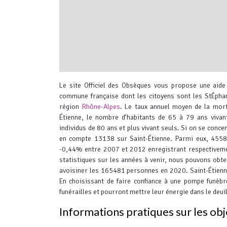
interserver coupons
Le site Officiel des Obsèques vous propose une aide 
commune française dont les citoyens sont les StÉphan
région
Rhône-Alpes
.
Le taux annuel moyen de la mort
Étienne, le nombre d’habitants de 65 à 79 ans viva
individus de 80 ans et plus vivant seuls. Si on se conce
en compte 13138 sur Saint-Étienne. Parmi eux, 4558 c
-0,44% entre 2007 et 2012 enregistrant respectivem
statistiques sur les années à venir, nous pouvons obte
avoisiner les 165481 personnes en 2020. Saint-Étien
En choisissant de faire confiance à une pompe funèb
funérailles et pourront mettre leur énergie dans le deuil
Informations pratiques sur les ob