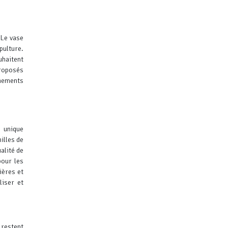
 Le vase
pulture.
uhaitent
proposés
nements
 unique
illes de
alité de
pour les
ières et
liser et
 restent