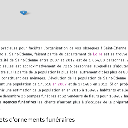
précieuse pour faciliter l’organisation de vos obsèques !
Saint-Étienne
ois. Saint-Étienne, faisant partie du département de
Loire
est se trouve
alité de Saint-Étienne entre 2007 et 2012 est de 1 664,80 personnes.
À
nt seules est approximativement de 7215 personnes auxquelles s’ajout
ntre sur la partie de la population la plus âgée, autrement dit les plus de 80
onstituent des ménages. L’évolution de la population de Saint-Étienne 
Leaflet
, ©
OpenStreetMap
contr
ent une population de 175318
en 2007
et de 171483 en 2012. Si on proj
nir une estimation de la population en en 2016 à 168482 habitants et elle
ne dénombre 23 pompes funèbres et 32 vendeurs de fleurs pour 168482 ha
re
agences funéraires
les clients n’auront plus à s’occuper de la prépara
.
jets d’ornements funéraires