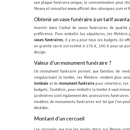
une plaque funéraire unique, le consommateur peut ch
Meaux et consultez www.officiel-des-obseques.com et f
Obtenir un vase funéraire à un tarif avant
Investir dans l’achat de vases funéraires de qualité
préférence. Pour embellir les sépultures, les Meldois 
vases funéraires
, il y en a pour tous les budgets. En ef
en granite carré est estimé à 176 €, 190 € pour un po
design.
Valeur d’un monument funéraire ?
Un monument funéraire permet aux familles de rendr
singularisant la tombe, les Meldois rendent plus uni
tombale
et de
monument funéraire
pour cimetière, les 
budgets.
Toutefois, pour embellir la tombe il vaut mie
jardinières sont également des accessoires funéraires t
modèles de monuments funéraires est tel que l’on peut
décédée.
Montant d’un cercueil
Les cercueils aux prix les moins chers sur Meaux sont