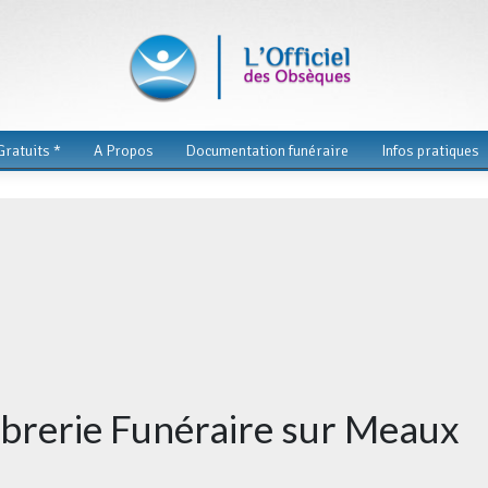
ratuits *
A Propos
Documentation funéraire
Infos pratiques
rbrerie Funéraire sur Meaux