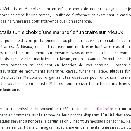
s Meldois et Meldoises ont en effet le choix de nombreux types d’obj
norer et embellir une tombe, il suffit de s’informer en examinant le catal
gasins funéraires pour trouver ce que l’on recherche.
tails sur le choix d’une marbrerie funéraire sur Meaux
 est possible d’avoir gratuitement un ou plusieurs devis personnalisés de m
néraires. À Meaux, on peut réaliser une marbrerie funéraire exception
nstruisant un monument sur mesure. www.officiel-des-obseques.com a
ldois à trouver les marbriers sur Meaux, en proposant un formulaire en li
erres tombales se déclinent en fonction de vos besoins : construc
stauration de monuments funéraire, caveau funéraire, stèle,
plaques fun
 De plus, les Meldois qui organisent les obsèques pourront choisir la ma
-des-obseques.com assiste Meldois pour trouver les artisans marbriers
e funéraire
.
urer la transmission du souvenir du défunt. Une
plaque funéraire
est un o
dernier hommage sur la tombe de leur proche disparut. L’utilité des acc
plaques servent à honorer le défunt et on y inscrit un message personnel.
Ra
 ou en se rendant dans un magasin spécialisé en ornements funéraires. De pl