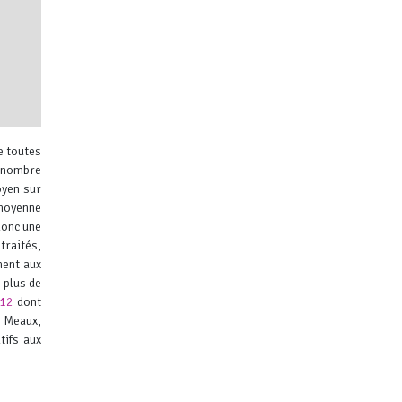
e toutes
u nombre
oyen sur
 moyenne
donc une
traités,
ibuteurs
ent aux
 plus de
012
dont
r Meaux,
tifs aux