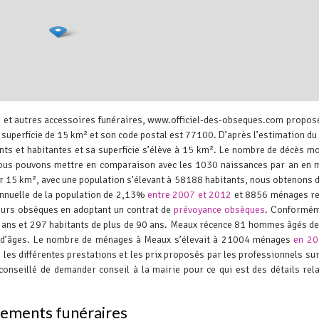
es et autres accessoires funéraires, www.officiel-des-obseques.com propos
 superficie de 15 km² et son code postal est 77100.
D’après l’estimation d
nts et habitantes et sa superficie s’élève à 15 km². Le nombre de décès m
 nous pouvons mettre en comparaison avec les 1030 naissances par an en
 15 km², avec une population s’élevant à 58188 habitants, nous obtenons 
nnuelle de la population de 2,13%
entre 2007 et 2012
et 8856 ménages re
Leaflet
, ©
OpenStreetMap
contr
leurs obsèques en adoptant un contrat de
prévoyance obsèques
. Conformém
89 ans et 297 habitants de plus de 90 ans. Meaux récence 81 hommes âgés de
 d’âges. Le nombre de ménages à Meaux s’élevait à 21004 ménages
en 2
les différentes prestations et les prix proposés par les professionnels su
 conseillé de demander conseil à la mairie pour ce qui est des détails rela
rnements funéraires