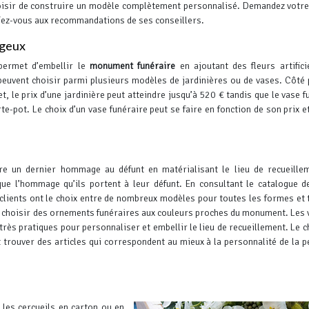
oisir de construire un modèle complètement personnalisé.
Demandez votre 
iez-vous aux recommandations de ses conseillers.
ageux
 permet d’embellir le
monument funéraire
en ajoutant des fleurs artifici
peuvent choisir parmi plusieurs modèles de jardinières ou de vases.
Côté 
fet, le prix d’une jardinière peut atteindre jusqu’à 520 € tandis que le vase 
rte-pot.
Le choix d’un vase funéraire peut se faire en fonction de son prix e
e un dernier hommage au défunt en matérialisant le lieu de recueille
que l’hommage qu’ils portent à leur défunt. En consultant le catalogue 
clients ont le choix entre de nombreux modèles pour toutes les formes et 
ux choisir des ornements funéraires aux couleurs proches du monument. Les 
rès pratiques pour personnaliser et embellir le lieu de recueillement.
Le c
 trouver des articles qui correspondent au mieux à la personnalité de la 
 les cercueils en carton ou en