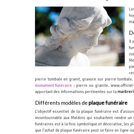
Le
ho
ma
Dé
Il
fu
co
Me
pi
re
pierre tombale en granit, gravure sur pierre tombale.
monument funéraire
: pierre ou granite.
www.officiel
apportant des informations pertinentes sur la
marbreri
Différents modèles de
plaque funéraire
L’objectif essentiel de la plaque funéraire est d’ass
incontournable aux Meldois qui souhaitent rendre un 
funéraires est à la fois symbolique et décorative, les 
que l’achat de plaque funéraire peut se faire en ligne