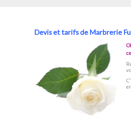
Devis et tarifs de Marbrerie F
O
ce
Ré
v
C’
e