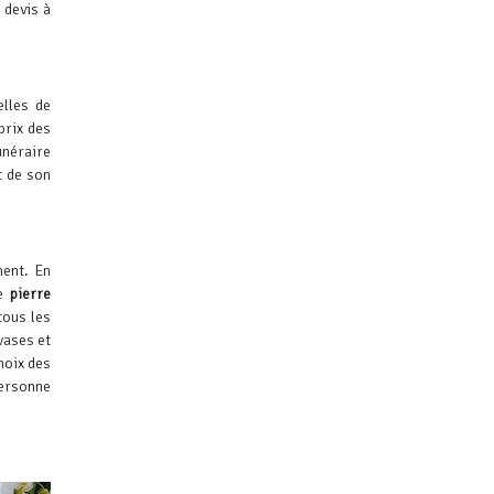
devis à
elles de
prix des
funéraire
t de son
ment. En
de
pierre
tous les
vases et
hoix des
personne