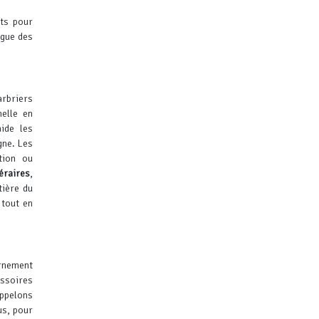
ets pour
ogue des
arbriers
nelle en
ide les
gne.
Les
tion ou
éraires
,
tière du
 tout en
rnement
essoires
ppelons
us, pour