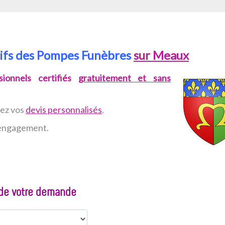
rifs des Pompes Funèbres
sur Meaux
ionnels certifiés
gratuitement et sans
vez
vos
devis personnalisés
.
n engagement.