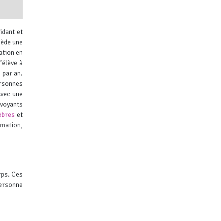
idant et
sède une
ation en
’élève à
 par an.
ersonnes
ibuteurs
Avec une
évoyants
èbres
et
mation,
rps. Ces
personne