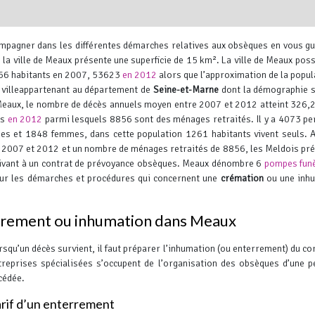
ompagner dans les différentes démarches relatives aux obsèques en vous gu
 la ville de Meaux présente une superficie de 15 km².
La ville de Meaux pos
8466 habitants en 2007, 53623
en 2012
alors que l’approximation de la popul
villeappartenant au département de
Seine-et-Marne
dont la démographie s
Meaux, le nombre de décès annuels moyen entre 2007 et 2012 atteint 326,2
es
en 2012
parmi lesquels 8856 sont des ménages retraités. Il y a 4073 p
Leaflet
, ©
OpenStreetMap
contr
s et 1848 femmes, dans cette population 1261 habitants vivent seuls. 
e 2007 et 2012 et un nombre de ménages retraités de 8856, les Meldois pr
rivant à un contrat de prévoyance obsèques. Meaux dénombre 6
pompes fun
ur les démarches et procédures qui concernent une
crémation
ou une inhu
terrement ou inhumation dans Meaux
rsqu’un décès survient, il faut préparer l’inhumation (ou enterrement) du co
treprises spécialisées s’occupent de l’organisation des obsèques d’une 
cédée.
rif d’un enterrement