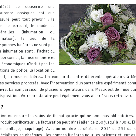
intérêt de souscrire une
surance obsèques est que
assuré peut tout prévoir : le
pe de cercueil, le mode de
nérailles (inhumation ou
émation), le lieu de la
e pompes funèbres ne sont pas
e inhumation sont : l’achat du
 personnel, la mise en bière et
s économiques n’inclut pas les
tions de police, la location du
ment, la mise en bière… Un comparatif entre différents opérateurs à M
des services proposés.
Avec l’intervention d’un partenaire expérimenté c
vre. La comparaison de plusieurs opérateurs dans Meaux est de mise pui
disposition. Votre prestataire peut également vous aider à vous retrouver.
 ?
ion ou encore les soins de thanatopraxie qui ne sont pas obligatoires. I
roduit purificateur. La facturation peut ainsi aller de 250 jusqu’ à 700 €. El
llage, coiffage, maquillage). Avec un nombre de décès en 2014 de 331 dan
écialistes en obsèques : les pompes funèbres pour les orienter et leur as