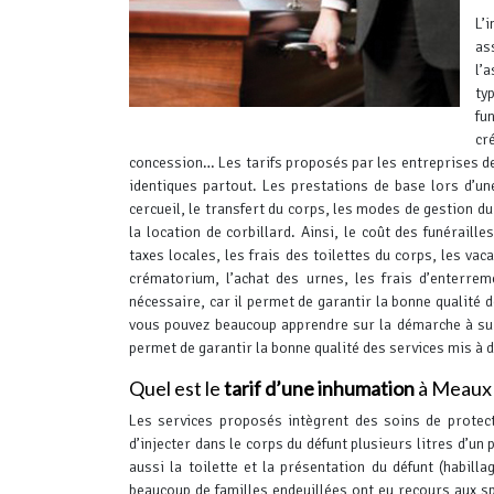
L’
as
l’
ty
fu
cr
concession… Les tarifs proposés par les entreprises d
identiques partout. Les prestations de base lors d’un
cercueil, le transfert du corps, les modes de gestion du
la location de corbillard.
Ainsi, le coût des funéraille
taxes locales, les frais des toilettes du corps, les vaca
crématorium, l’achat des urnes, les frais d’enterre
nécessaire, car il permet de garantir la bonne qualité 
vous pouvez beaucoup apprendre sur la démarche à sui
permet de garantir la bonne qualité des services mis à 
Quel est le
tarif d’une inhumation
à Meaux
Les services proposés intègrent des soins de protect
d’injecter dans le corps du défunt plusieurs litres d’un p
aussi la toilette et la présentation du défunt (habi
beaucoup de familles endeuillées ont eu recours aux sp