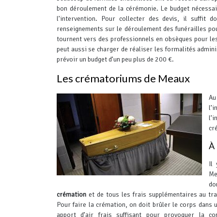
bon déroulement de la cérémonie. Le budget nécessai
l’intervention.
Pour collecter des devis, il suffit d
renseignements sur le déroulement des funérailles po
tournent vers des professionnels en obsèques pour les
peut aussi se charger de réaliser les formalités adminis
prévoir un budget d’un peu plus de 200 €.
Les crématoriums de Meaux
Au
l’
l’
cr
À 
Il
Me
d
crémation
et de tous les frais supplémentaires au tra
Pour faire la crémation, on doit brûler le corps dans un
apport d’air frais suffisant pour provoquer la c