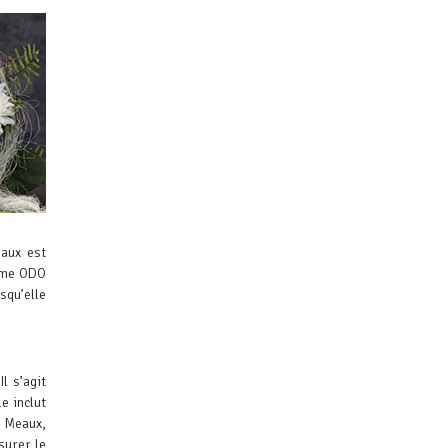
eaux est
omme ODO
squ’elle
l s’agit
le inclut
s Meaux,
surer le