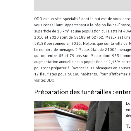
interserver coupons
ODO est un site spécialisé dont le but est de vous acc
vous conseillant.
Appartenant à la région Île-de-France,
superficie de 15 km² et une population qui a atteint 4
2016 et 2020 sont de 58188 et 62752. Meaux est une 
58188 personnes en 2016. Notons que sur la ville de 
Le nombre de ménages à Meaux était de 21004 ménag
qui ont entre 65 et 79 ans sur Meaux dont 953 homme
augmentation annuelle de la population de 2,13% entr
pourront préparer à l’avance leurs obsèques en sousc
12 fleuristes pour 58188 habitants.
Pour s’informer s
visitez ODO.
Préparation des funérailles : en
Lo
en
dé
Ta