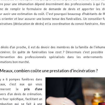
re pour une inhumation dépend énormément des professionnels à qui l’o
onc de remplir le formulaire de demande de devis et apporter les dif
ur avoir une estimation du coût. C’est pourquoi beaucoup d’habitants de 
 orienter et leur assurer une bonne tenue des funérailles.
Un conseiller f
tratives (déclaration de décès) et la coordination du convoi funéraire. Ainsi
 décès d’un proche, il est du devoir des membres de la famille de l’inhum
incinérer. En quête de funérailles low cost ? Désormais c’est possible
intervention des professionnels spécialisés dans les enterrements
émations bon marché.
Meaux, combien coûte une prestation d’incinération ?
 y a 6 pompes funèbres dans
aux, c’est eux qui vous
onneront le
prix d’une
vers d’un devis de crémation.
 four spécifique, facilitant un
ombustion qui se fait à une