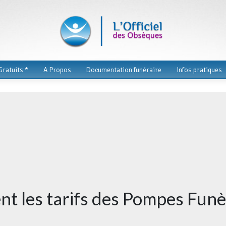
ratuits *
A Propos
Documentation funéraire
Infos pratiques
t les tarifs des Pompes Fun