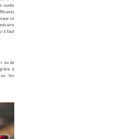
n confie
férents
Meaux se
unéraire
 il faut
er ou de
 grâce à
 ou les