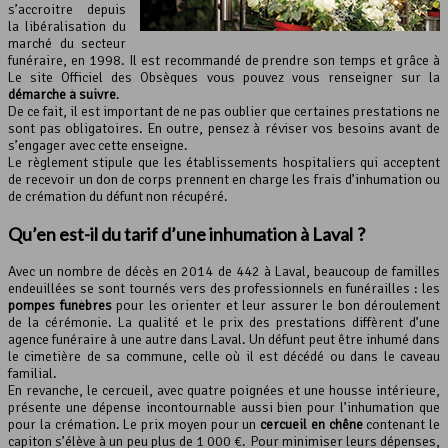
s’accroitre depuis
la libéralisation du
marché du secteur
funéraire, en 1998. Il est recommandé de prendre son temps et grâce à
Le site Officiel des Obsèques vous pouvez vous renseigner sur la
démarche à suivre
.
De ce fait, il est important de ne pas oublier que certaines prestations ne
sont pas obligatoires. En outre, pensez à réviser vos besoins avant de
s’engager avec cette enseigne.
Le règlement stipule que les établissements hospitaliers qui acceptent
de recevoir un don de corps prennent en charge les frais d’inhumation ou
de crémation du défunt non récupéré.
Qu’en est-il du tarif d’une inhumation à Laval ?
Avec un nombre de décès en 2014 de 442 à Laval, beaucoup de familles
endeuillées se sont tournés vers des professionnels en funérailles : les
pompes funèbres
pour les orienter et leur assurer le bon déroulement
de la cérémonie. La qualité et le prix des prestations diffèrent d’une
agence funéraire à une autre dans Laval. Un défunt peut être inhumé dans
le cimetière de sa commune, celle où il est décédé ou dans le caveau
familial.
En revanche, le cercueil, avec quatre poignées et une housse intérieure,
présente une dépense incontournable aussi bien pour l’inhumation que
pour la crémation. Le prix moyen pour un
cercueil en chêne
contenant le
capiton s’élève à un peu plus de 1 000 €. Pour minimiser leurs dépenses,