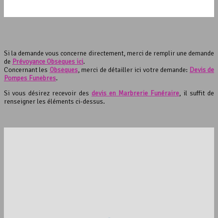
Si la demande vous concerne directement, merci de remplir une demande
de
Prévoyance Obsèques ici
.
Concernant les
Obsèques
, merci de détailler ici votre demande:
Devis de
Pompes Funèbres
.
Si vous désirez recevoir des
devis en Marbrerie Funéraire
, il suffit de
renseigner les éléments ci-dessus.