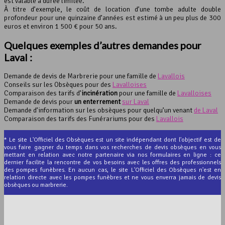
est valable à durée limitée.
À titre d’exemple, le coût de location d’une tombe adulte double
profondeur pour une quinzaine d’années est estimé à un peu plus de 300
euros et environ 1 500 € pour 50 ans.
Quelques exemples d’autres demandes pour
Laval :
Demande de devis de Marbrerie pour une famille de
Lavallois
Conseils sur les Obsèques pour des
Lavalloises
Comparaison des tarifs d’
incinération
pour une famille de
Lavalloises
Demande de devis pour
un enterrement
sur Laval
Demande d’information sur les obsèques pour quelqu’un venant
de Laval
Comparaison des tarifs des Funérariums pour des
Lavallois
* Le site L'Officiel des Obsèques est un site indépendant dont l'objectif est de
vous faire gagner du temps dans vos recherches de devis obsèques en vous
mettant en relation avec notre partenaire via nos formulaires en ligne : ce
dernier facilite la rencontre de vos besoins avec les offres des professionnels
des pompes funèbres. En aucun cas, le site L'Officiel des Obsèques n'est en
relation directe avec les pompes funèbres et ne vous enverra jamais de devis
obsèques ou marbrerie.