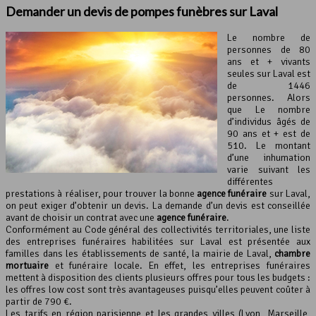
Demander un devis de pompes funèbres sur Laval
Le nombre de
personnes de 80
ans et + vivants
seules sur Laval est
de 1446
personnes. Alors
que Le nombre
d’individus âgés de
90 ans et + est de
510. Le montant
d’une inhumation
varie suivant les
différentes
prestations à réaliser, pour trouver la bonne
agence funéraire
sur Laval,
on peut exiger d’obtenir un devis. La demande d’un devis est conseillée
avant de choisir un contrat avec une
agence funéraire
.
Conformément au Code général des collectivités territoriales, une liste
des entreprises funéraires habilitées sur Laval est présentée aux
familles dans les établissements de santé, la mairie de Laval,
chambre
mortuaire
et funéraire locale. En effet, les entreprises funéraires
mettent à disposition des clients plusieurs offres pour tous les budgets :
les offres low cost sont très avantageuses puisqu’elles peuvent coûter à
partir de 790 €.
Les tarifs en région parisienne et les grandes villes (Lyon, Marseille,