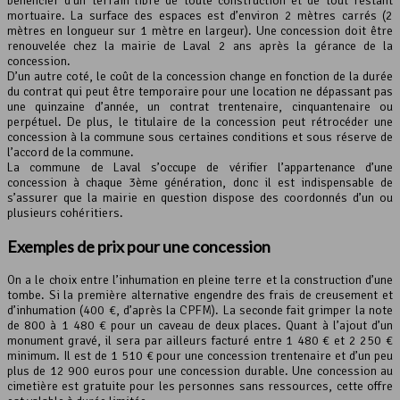
bénéficier d’un terrain libre de toute construction et de tout restant
mortuaire. La surface des espaces est d’environ 2 mètres carrés (2
mètres en longueur sur 1 mètre en largeur). Une concession doit être
renouvelée chez la mairie de Laval 2 ans après la gérance de la
concession.
D’un autre coté, le coût de la concession change en fonction de la durée
du contrat qui peut être temporaire pour une location ne dépassant pas
une quinzaine d’année, un contrat trentenaire, cinquantenaire ou
perpétuel. De plus, le titulaire de la concession peut rétrocéder une
concession à la commune sous certaines conditions et sous réserve de
l’accord de la commune.
La commune de Laval s’occupe de vérifier l’appartenance d’une
concession à chaque 3ème génération, donc il est indispensable de
s’assurer que la mairie en question dispose des coordonnés d’un ou
plusieurs cohéritiers.
Exemples de prix pour une concession
On a le choix entre l’inhumation en pleine terre et la construction d’une
tombe. Si la première alternative engendre des frais de creusement et
d’inhumation (400 €, d’après la CPFM). La seconde fait grimper la note
de 800 à 1 480 € pour un caveau de deux places. Quant à l’ajout d’un
monument gravé, il sera par ailleurs facturé entre 1 480 € et 2 250 €
minimum. Il est de 1 510 € pour une concession trentenaire et d’un peu
plus de 12 900 euros pour une concession durable. Une concession au
cimetière est gratuite pour les personnes sans ressources, cette offre