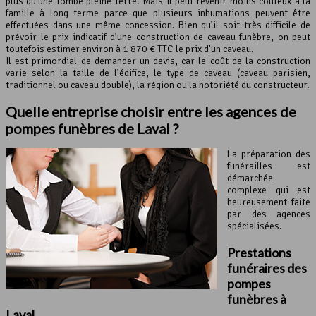
plus qu’une tombe pleine terre. Mais il peut revenir moins couteux à la
famille à long terme parce que plusieurs inhumations peuvent être
effectuées dans une même concession. Bien qu’il soit très difficile de
prévoir le prix indicatif d’une construction de caveau funèbre, on peut
toutefois estimer environ à 1 870 € TTC le prix d’un caveau.
Il est primordial de demander un devis, car le coût de la construction
varie selon la taille de l’édifice, le type de caveau (caveau parisien,
traditionnel ou caveau double), la région ou la notoriété du constructeur.
Quelle entreprise choisir entre les agences de
pompes funèbres de Laval ?
La préparation des
funérailles est
démarchée
complexe qui est
heureusement faite
par des agences
spécialisées.
Prestations
funéraires des
pompes
funèbres à
Laval