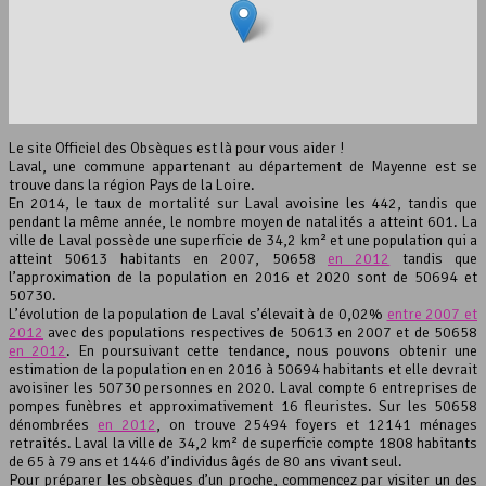
interserver coupons
Le site Officiel des Obsèques est là pour vous aider !
Laval, une commune appartenant au département de Mayenne est se
trouve dans la région Pays de la Loire.
En 2014, le taux de mortalité sur Laval avoisine les 442, tandis que
pendant la même année, le nombre moyen de natalités a atteint 601. La
ville de Laval possède une superficie de 34,2 km² et une population qui a
atteint 50613 habitants en 2007, 50658
en 2012
tandis que
l’approximation de la population en 2016 et 2020 sont de 50694 et
Leaflet
, ©
OpenStreetMap
contributeurs
50730.
L’évolution de la population de Laval s’élevait à de 0,02%
entre 2007 et
2012
avec des populations respectives de 50613 en 2007 et de 50658
en 2012
. En poursuivant cette tendance, nous pouvons obtenir une
estimation de la population en en 2016 à 50694 habitants et elle devrait
avoisiner les 50730 personnes en 2020. Laval compte 6 entreprises de
pompes funèbres et approximativement 16 fleuristes. Sur les 50658
dénombrées
en 2012
, on trouve 25494 foyers et 12141 ménages
retraités. Laval la ville de 34,2 km² de superficie compte 1808 habitants
de 65 à 79 ans et 1446 d’individus âgés de 80 ans vivant seul.
Pour préparer les obsèques d’un proche, commencez par visiter un des