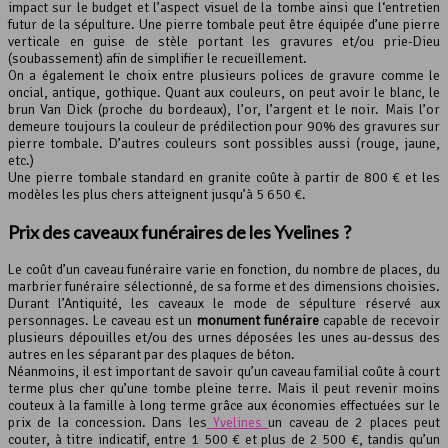
impact sur le budget et l’aspect visuel de la tombe ainsi que l‘entretien
futur de la sépulture. Une pierre tombale peut être équipée d’une pierre
verticale en guise de stèle portant les gravures et/ou prie-Dieu
(soubassement) afin de simplifier le recueillement.
On a également le choix entre plusieurs polices de gravure comme le
oncial, antique, gothique. Quant aux couleurs, on peut avoir le blanc, le
brun Van Dick (proche du bordeaux), l’or, l’argent et le noir. Mais l’or
demeure toujours la couleur de prédilection pour 90% des gravures sur
pierre tombale. D’autres couleurs sont possibles aussi (rouge, jaune,
etc.)
Une pierre tombale standard en granite coûte à partir de 800 € et les
modèles les plus chers atteignent jusqu’à 5 650 €.
Prix des caveaux funéraires de les Yvelines ?
Le coût d’un caveau funéraire varie en fonction, du nombre de places, du
marbrier funéraire sélectionné, de sa forme et des dimensions choisies.
Durant l’Antiquité, les caveaux le mode de sépulture réservé aux
personnages. Le caveau est un
monument funéraire
capable de recevoir
plusieurs dépouilles et/ou des urnes déposées les unes au-dessus des
autres en les séparant par des plaques de béton.
Néanmoins, il est important de savoir qu’un caveau familial coûte à court
terme plus cher qu’une tombe pleine terre. Mais il peut revenir moins
couteux à la famille à long terme grâce aux économies effectuées sur le
prix de la concession. Dans les
Yvelines
un caveau de 2 places peut
couter, à titre indicatif, entre 1 500 € et plus de 2 500 €, tandis qu’un