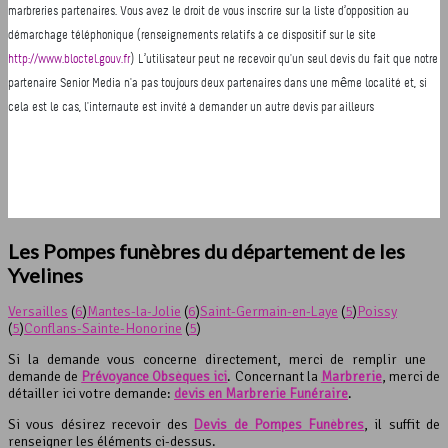
Les Pompes funèbres du département de les
Yvelines
Versailles
(
6
)
Mantes-la-Jolie
(
6
)
Saint-Germain-en-Laye
(
5
)
Poissy
(
5
)
Conflans-Sainte-Honorine
(
5
)
Si la demande vous concerne directement, merci de remplir une
demande de
Prévoyance Obsèques ici
. Concernant la
Marbrerie
, merci de
détailler ici votre demande:
devis en Marbrerie Funéraire
.
Si vous désirez recevoir des
Devis de Pompes Funèbres
, il suffit de
renseigner les éléments ci-dessus.