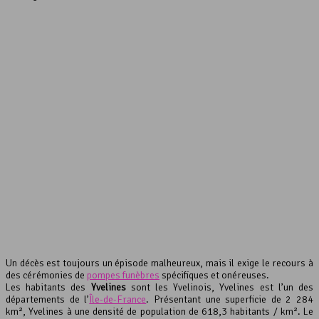
interserver coupons
Un décès est toujours un épisode malheureux, mais il exige le recours à
des cérémonies de
pompes funèbres
spécifiques et onéreuses.
Les habitants des
Yvelines
sont les Yvelinois, Yvelines est l’un des
départements de l’
Île-de-France
. Présentant une superficie de 2 284
km², Yvelines à une densité de population de 618,3 habitants / km². Le