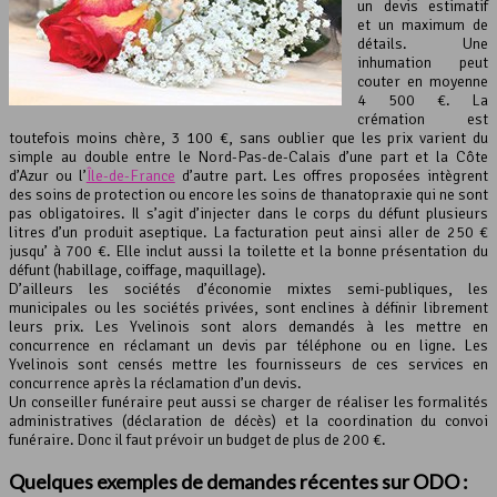
un devis estimatif
et un maximum de
détails. Une
inhumation peut
couter en moyenne
4 500 €. La
crémation est
toutefois moins chère, 3 100 €, sans oublier que les prix varient du
simple au double entre le Nord-Pas-de-Calais d’une part et la Côte
d’Azur ou l’
Île-de-France
d’autre part. Les offres proposées intègrent
des soins de protection ou encore les soins de thanatopraxie qui ne sont
pas obligatoires. Il s’agit d’injecter dans le corps du défunt plusieurs
litres d’un produit aseptique. La facturation peut ainsi aller de 250 €
jusqu’ à 700 €. Elle inclut aussi la toilette et la bonne présentation du
défunt (habillage, coiffage, maquillage).
D’ailleurs les sociétés d’économie mixtes semi-publiques, les
municipales ou les sociétés privées, sont enclines à définir librement
leurs prix. Les Yvelinois sont alors demandés à les mettre en
concurrence en réclamant un devis par téléphone ou en ligne. Les
Yvelinois sont censés mettre les fournisseurs de ces services en
concurrence après la réclamation d’un devis.
Un conseiller funéraire peut aussi se charger de réaliser les formalités
administratives (déclaration de décès) et la coordination du convoi
funéraire. Donc il faut prévoir un budget de plus de 200 €.
Quelques exemples de demandes récentes sur ODO :