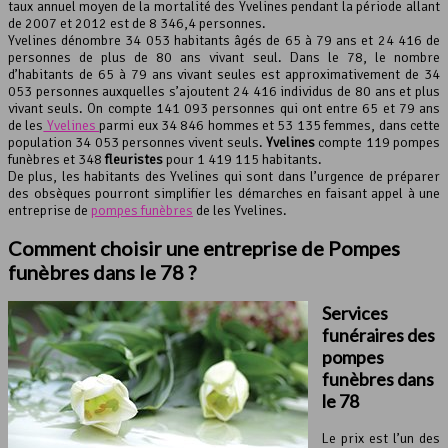
taux annuel moyen de la mortalité des Yvelines pendant la période allant
de 2007 et 2012 est de 8 346,4 personnes.
Yvelines dénombre 34 053 habitants âgés de 65 à 79 ans et 24 416 de
personnes de plus de 80 ans vivant seul. Dans le 78, le nombre
d’habitants de 65 à 79 ans vivant seules est approximativement de 34
053 personnes auxquelles s’ajoutent 24 416 individus de 80 ans et plus
vivant seuls. On compte 141 093 personnes qui ont entre 65 et 79 ans
de les
Yvelines
parmi eux 34 846 hommes et 53 135 femmes, dans cette
population 34 053 personnes vivent seuls.
Yvelines
compte 119 pompes
funèbres et 348
fleuristes
pour 1 419 115 habitants.
De plus, les habitants des Yvelines qui sont dans l’urgence de préparer
des obsèques pourront simplifier les démarches en faisant appel à une
entreprise de
pompes funèbres
de les Yvelines.
Comment choisir une entreprise de Pompes
funèbres dans le 78 ?
Services
funéraires des
pompes
funèbres
dans
le 78
Le prix est l’un des