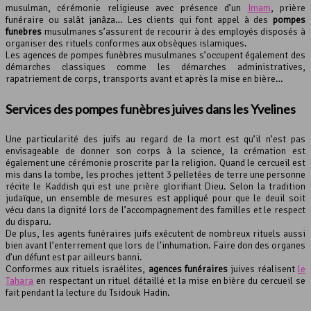
musulman, cérémonie religieuse avec présence d’un
Imam
, prière
funéraire ou salât janâza… Les clients qui font appel à des
pompes
funèbres
musulmanes s’assurent de recourir à des employés disposés à
organiser des rituels conformes aux obsèques islamiques.
Les agences de pompes funèbres musulmanes s’occupent également des
démarches classiques comme les démarches administratives,
rapatriement de corps, transports avant et après la mise en bière…
Services des pompes funèbres juives dans les Yvelines
Une particularité des juifs au regard de la mort est qu’il n’est pas
envisageable de donner son corps à la science, la crémation est
également une cérémonie proscrite par la religion. Quand le cercueil est
mis dans la tombe, les proches jettent 3 pelletées de terre une personne
récite le Kaddish qui est une prière glorifiant Dieu. Selon la tradition
judaïque, un ensemble de mesures est appliqué pour que le deuil soit
vécu dans la dignité lors de l’accompagnement des familles et le respect
du disparu.
De plus, les agents funéraires juifs exécutent de nombreux rituels aussi
bien avant l’enterrement que lors de l’inhumation. Faire don des organes
d’un défunt est par ailleurs banni.
Conformes aux rituels israélites,
agences funéraires
juives réalisent
le
Tahara
en respectant un rituel détaillé et la mise en bière du cercueil se
fait pendant la lecture du Tsidouk Hadin.