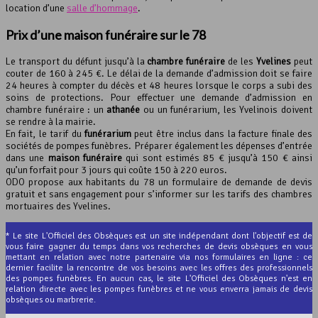
location d’une
salle d’hommage
.
Prix d’une maison funéraire sur le 78
Le transport du défunt jusqu’à la
chambre funéraire
de les
Yvelines
peut
couter de 160 à 245 €. Le délai de la demande d’admission doit se faire
24 heures à compter du décès et 48 heures lorsque le corps a subi des
soins de protections. Pour effectuer une demande d’admission en
chambre funéraire : un
athanée
ou un funérarium, les Yvelinois doivent
se rendre à la mairie.
En fait, le tarif du
funérarium
peut être inclus dans la facture finale des
sociétés de pompes funèbres. Préparer également les dépenses d’entrée
dans une
maison funéraire
qui sont estimés 85 € jusqu’à 150 € ainsi
qu’un forfait pour 3 jours qui coûte 150 à 220 euros.
ODO propose aux habitants du 78 un formulaire de demande de devis
gratuit et sans engagement pour s’informer sur les tarifs des chambres
mortuaires des Yvelines.
* Le site L'Officiel des Obsèques est un site indépendant dont l'objectif est de
vous faire gagner du temps dans vos recherches de devis obsèques en vous
mettant en relation avec notre partenaire via nos formulaires en ligne : ce
dernier facilite la rencontre de vos besoins avec les offres des professionnels
des pompes funèbres. En aucun cas, le site L'Officiel des Obsèques n'est en
relation directe avec les pompes funèbres et ne vous enverra jamais de devis
obsèques ou marbrerie.