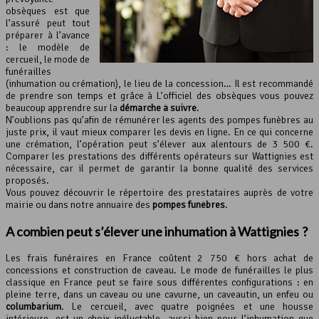
obsèques est que
l’assuré peut tout
préparer à l’avance
: le modèle de
cercueil, le mode de
funérailles
(inhumation ou crémation), le lieu de la concession… Il est recommandé
de prendre son temps et grâce à L’officiel des obsèques vous pouvez
beaucoup apprendre sur la
démarche à suivre
.
N’oublions pas qu’afin de rémunérer les agents des pompes funèbres au
juste prix, il vaut mieux comparer les devis en ligne. En ce qui concerne
une crémation, l’opération peut s’élever aux alentours de 3 500 €.
Comparer les prestations des différents opérateurs sur Wattignies est
nécessaire, car il permet de garantir la bonne qualité des services
proposés.
Vous pouvez découvrir le répertoire des prestataires auprès de votre
mairie ou dans notre annuaire des
pompes funèbres
.
A combien peut s’élever une inhumation à Wattignies ?
Les frais funéraires en France coûtent 2 750 € hors achat de
concessions et construction de caveau. Le mode de funérailles le plus
classique en France peut se faire sous différentes configurations : en
pleine terre, dans un caveau ou une cavurne, un caveautin, un enfeu ou
columbarium
. Le cercueil, avec quatre poignées et une housse
intérieure, est un choix inéluctable, aussi bien pour l’inhumation que