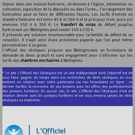
Séjour dans une maison funéraire, cérémonie à l’église, inhumation ou
crémation, exposition de la dépouille ou dans l’urne… l’arrangement des
funérailles peut se faire de différentes façons. Les tarifs d’entrée en
chambre funéraire est entre 85 € et 160 € et le prix pour trois jours est
environs 150 € à 300 €. Le
transfert du corps
du défunt jusqu’au
funérarium sur Wattignies peut couter 150 à 230 €.
Il présente une solution incontournable pour la famille du défunt de se
recueillir. Il s’agit ainsi d’une prestation payante que l’on peut même
personnaliser à sa guise.
L’officiel des obsèques propose aux Wattignisiens un formulaire de
demande de devis gratuit et sans engagement pour s’informer sur les
tarifs des
chambres mortuaires
à Wattignies.
* Le site L'Officiel des Obsèques est un site indépendant dont l'objectif est de
vous faire gagner du temps dans vos recherches de devis obsèques en vous
mettant en relation avec notre partenaire via nos formulaires en ligne : ce
dernier facilite la rencontre de vos besoins avec les offres des professionnels
des pompes funèbres. En aucun cas, le site L'Officiel des Obsèques n'est en
relation directe avec les pompes funèbres et ne vous enverra jamais de devis
obsèques ou marbrerie.