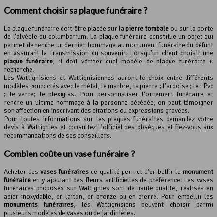
Comment choisir sa plaque funéraire ?
La plaque funéraire doit être placée sur la
pierre tombale
ou sur la porte
de l’alvéole du columbarium. La plaque funéraire constitue un objet qui
permet de rendre un dernier hommage au monument funéraire du défunt
en assurant la transmission du souvenir. Lorsqu’un client choisit une
plaque funéraire
, il doit vérifier quel modèle de plaque funéraire il
recherche.
Les Wattignisiens et Wattignisiennes auront le choix entre différents
modèles concoctés avec le métal, le marbre, la pierre ; l’ardoise ; le ; Pvc
; le verre; le plexiglas. Pour personnaliser l’ornement funéraire et
rendre un ultime hommage à la personne décédée, on peut témoigner
son affection en inscrivant des citations ou expressions gravées.
Pour toutes informations sur les plaques funéraires demandez votre
devis à Wattignies et consultez L’officiel des obsèques et fiez-vous aux
recommandations de ses conseillers.
Combien coûte un vase funéraire ?
Acheter des
vases funéraires
de qualité permet d’embellir le
monument
funéraire
en y ajoutant des fleurs artificielles de préférence. Les vases
funéraires proposés sur Wattignies sont de haute qualité, réalisés en
acier inoxydable, en laiton, en bronze ou en pierre. Pour embellir les
monuments funéraires
, les Wattignisiens peuvent choisir parmi
plusieurs modèles de vases ou de jardinières.