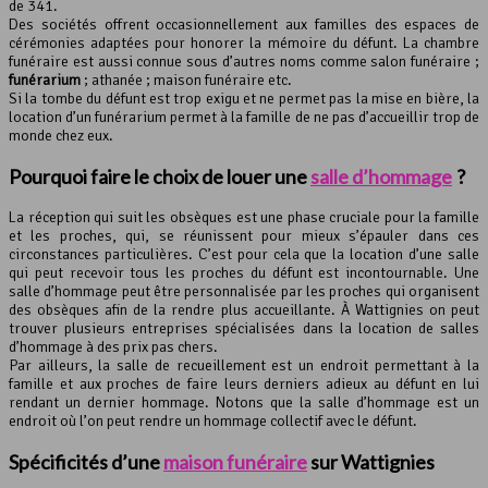
de 341.
Des sociétés offrent occasionnellement aux familles des espaces de
cérémonies adaptées pour honorer la mémoire du défunt. La chambre
funéraire est aussi connue sous d’autres noms comme salon funéraire ;
funérarium
; athanée ; maison funéraire etc.
Si la tombe du défunt est trop exigu et ne permet pas la mise en bière, la
location d’un funérarium permet à la famille de ne pas d’accueillir trop de
monde chez eux.
Pourquoi faire le choix de louer une
salle d’hommage
?
La réception qui suit les obsèques est une phase cruciale pour la famille
et les proches, qui, se réunissent pour mieux s’épauler dans ces
circonstances particulières. C’est pour cela que la location d’une salle
qui peut recevoir tous les proches du défunt est incontournable. Une
salle d’hommage peut être personnalisée par les proches qui organisent
des obsèques afin de la rendre plus accueillante. À Wattignies on peut
trouver plusieurs entreprises spécialisées dans la location de salles
d’hommage à des prix pas chers.
Par ailleurs, la salle de recueillement est un endroit permettant à la
famille et aux proches de faire leurs derniers adieux au défunt en lui
rendant un dernier hommage. Notons que la salle d’hommage est un
endroit où l’on peut rendre un hommage collectif avec le défunt.
Spécificités d’une
maison funéraire
sur Wattignies