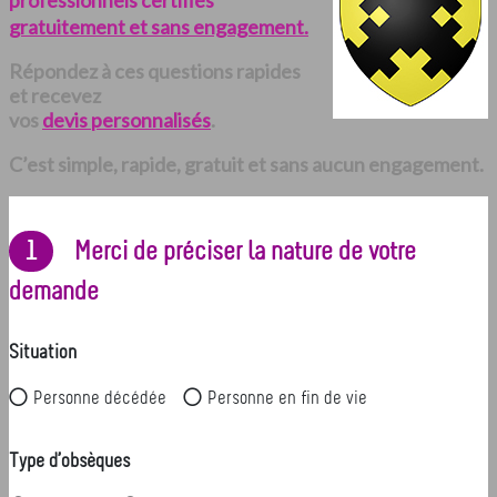
professionnels certifiés
gratuitement et sans engagement.
Répondez à ces questions rapides
et recevez
vos
devis personnalisés
.
C’est simple, rapide, gratuit et sans aucun engagement.