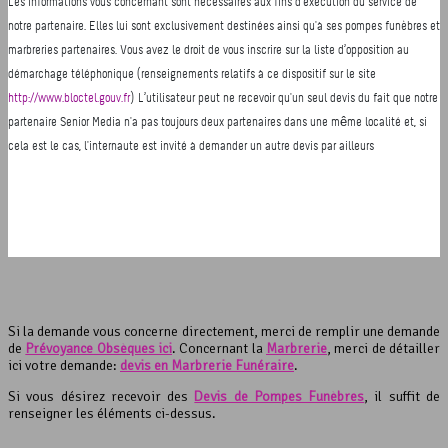
Si la demande vous concerne directement, merci de remplir une demande
de
Prévoyance Obsèques ici
. Concernant la
Marbrerie
, merci de détailler
ici votre demande:
devis en Marbrerie Funéraire
.
Si vous désirez recevoir des
Devis de Pompes Funèbres
, il suffit de
renseigner les éléments ci-dessus.