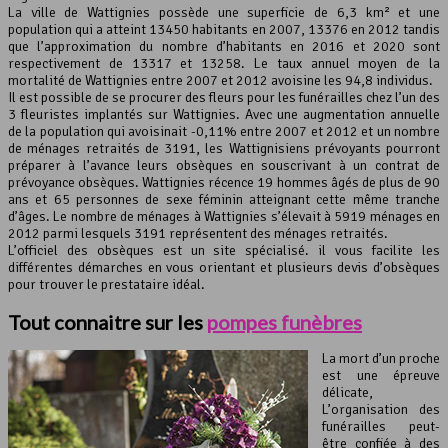
La ville de Wattignies possède une superficie de 6,3 km² et une
Leaflet
, ©
OpenStreetMap
contributeurs
population qui a atteint 13450 habitants en 2007, 13376 en 2012 tandis
que l’approximation du nombre d’habitants en 2016 et 2020 sont
respectivement de 13317 et 13258. Le taux annuel moyen de la
mortalité de Wattignies entre 2007 et 2012 avoisine les 94,8 individus.
Il est possible de se procurer des fleurs pour les funérailles chez l’un des
3 fleuristes implantés sur Wattignies. Avec une augmentation annuelle
de la population qui avoisinait -0,11% entre 2007 et 2012 et un nombre
de ménages retraités de 3191, les Wattignisiens prévoyants pourront
préparer à l’avance leurs obsèques en souscrivant à un contrat de
prévoyance obsèques. Wattignies récence 19 hommes âgés de plus de 90
ans et 65 personnes de sexe féminin atteignant cette même tranche
d’âges. Le nombre de ménages à Wattignies s’élevait à 5919 ménages en
2012 parmi lesquels 3191 représentent des ménages retraités.
L’officiel des obsèques est un site spécialisé. il vous facilite les
différentes démarches en vous orientant et plusieurs devis d’obsèques
pour trouver le prestataire idéal.
Tout connaitre sur les
pompes funèbres
La mort d’un proche
est une épreuve
délicate,
L’organisation des
funérailles peut-
être confiée à des