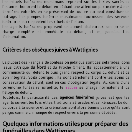
Les rituels funéraires musulmans reposent sur les textes sacrés de
l’Islam et honorent le défunt en dédiant une attention particulière à ses
dernières volontés en se préservant de tout ce qui peut constituer un
outrage. Les pompes funèbres musulmanes fournissent des services
funéraires qui respectent les rituels de l’islam.
Les agents funéraires proposent un accueil chaleureux, une prise en
charge complète et immédiate du défunt, et ce, jusqu’au lieu
d’inhumation.
Critères des obsèques juives à Wattignies
La plupart des Français de confession judaïque sont des séfarades, donc
issus d’Afrique
du Nord
et du Proche Orient. Ils appartiennent à une
communauté qui défend le plus grand respect du corps du défunt et de
son intégrité. Voila pourquoi, ils sont strictement contre les soins de
conservation du défunt, sauf en cas d’obligation légale. Au cours d’une
cérémonie funéraire israélite, le
rabbin
se charge normalement de
l’éloge du défunt.
Toutefois, la particularité des
agences funéraires
juives est que les
agents suivent les lois et les traditions séfarades et ashkénazes. Le don
du corps à la science et la crémation sont alors bannis parce qu’ils sont
perçus comme un manque de respect envers la personne décédée.
Quelques informations utiles pour préparer des
funérailles dans Wattignies