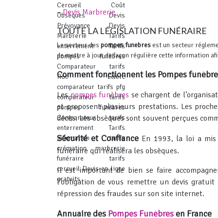
–
Devis Marbrerie
TOUTE LA LÉGISLATION FUNÉRAIRE
Le secteur des
pompes funèbres
est un secteur réglemen
de mettre à jour de façon régulière cette information af
Comment fonctionnent les Pompes funèbre
Les
pompes funèbres
se chargent de l’organisa
et proposent plusieurs prestations. Les proch
décès. Les obsèques sont souvent perçues com
Sécurité et Confiance
En 1993, la loi a mis
funéraire qui réalisera les obsèques.
Il est important de bien se faire accompagne
l’obligation de vous remettre un devis gratuit 
répression des fraudes sur son site internet.
Annuaire des
Pompes Funèbres
en France