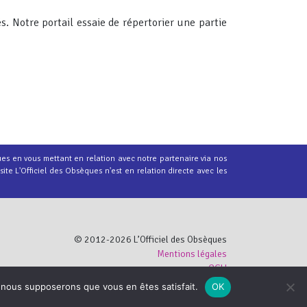
. Notre portail essaie de répertorier une partie
ues en vous mettant en relation avec notre partenaire via nos
ite L'Officiel des Obsèques n'est en relation directe avec les
© 2012-2026 L’Officiel des Obsèques
Mentions légales
CGU
e, nous supposerons que vous en êtes satisfait.
OK