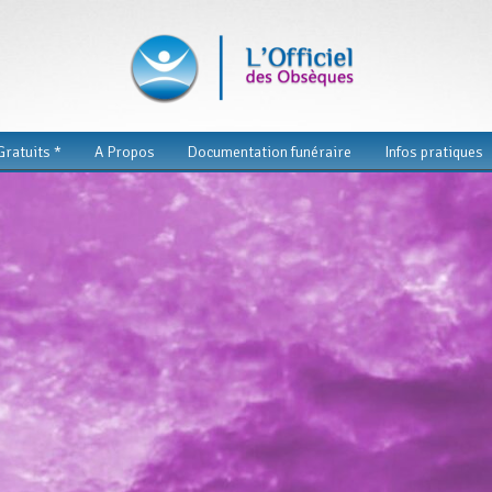
ratuits *
A Propos
Documentation funéraire
Infos pratiques