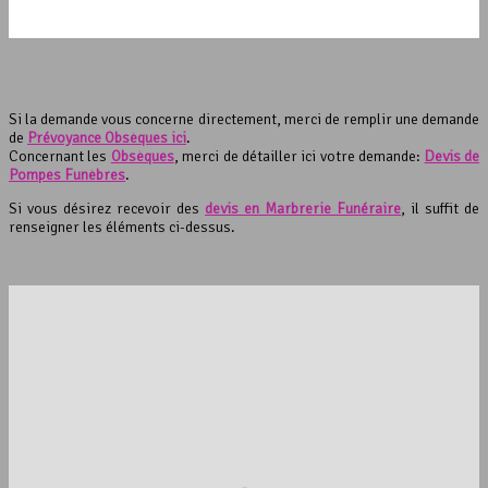
Si la demande vous concerne directement, merci de remplir une demande
de
Prévoyance Obsèques ici
.
Concernant les
Obsèques
, merci de détailler ici votre demande:
Devis de
Pompes Funèbres
.
Si vous désirez recevoir des
devis en Marbrerie Funéraire
, il suffit de
renseigner les éléments ci-dessus.