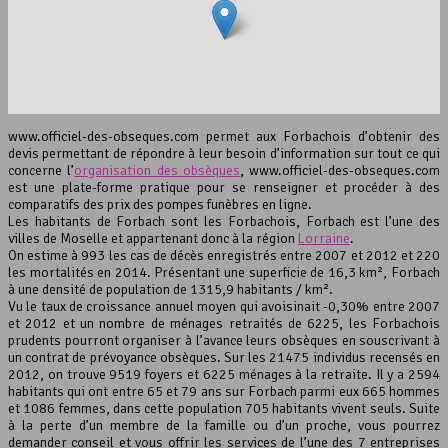
interserver coupons
www.officiel-des-obseques.com permet aux Forbachois d’obtenir des
devis permettant de répondre à leur besoin d’information sur tout ce qui
concerne l’
organisation des obsèques
, www.officiel-des-obseques.com
est une plate-forme pratique pour se renseigner et procéder à des
comparatifs des prix des pompes funèbres en ligne.
Les habitants de Forbach sont les Forbachois, Forbach est l’une des
villes de Moselle et appartenant donc à la région
Lorraine
.
On estime à 993 les cas de décès enregistrés entre 2007 et 2012 et 220
Leaflet
, ©
OpenStreetMap
contributeurs
les mortalités en 2014. Présentant une superficie de 16,3 km², Forbach
à une densité de population de 1315,9 habitants / km².
Vu le taux de croissance annuel moyen qui avoisinait -0,30% entre 2007
et 2012 et un nombre de ménages retraités de 6225, les Forbachois
prudents pourront organiser à l’avance leurs obsèques en souscrivant à
un contrat de prévoyance obsèques. Sur les 21475 individus recensés en
2012, on trouve 9519 foyers et 6225 ménages à la retraite. Il y a 2594
habitants qui ont entre 65 et 79 ans sur Forbach parmi eux 665 hommes
et 1086 femmes, dans cette population 705 habitants vivent seuls. Suite
à la perte d’un membre de la famille ou d’un proche, vous pourrez
demander conseil et vous offrir les services de l’une des 7 entreprises