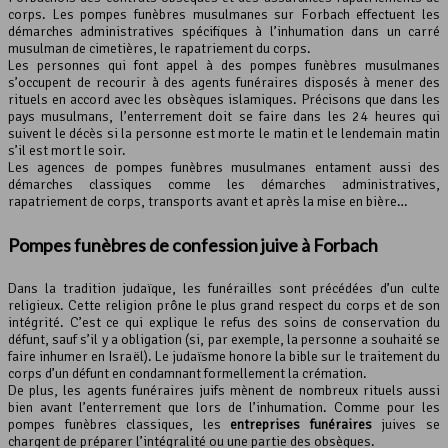
corps. Les pompes funèbres musulmanes sur Forbach effectuent les
démarches administratives spécifiques à l’inhumation dans un carré
musulman de cimetières, le rapatriement du corps.
Les personnes qui font appel à des pompes funèbres musulmanes
s’occupent de recourir à des agents funéraires disposés à mener des
rituels en accord avec les obsèques islamiques. Précisons que dans les
pays musulmans, l’enterrement doit se faire dans les 24 heures qui
suivent le décès si la personne est morte le matin et le lendemain matin
s’il est mort le soir.
Les agences de pompes funèbres musulmanes entament aussi des
démarches classiques comme les démarches administratives,
rapatriement de corps, transports avant et après la mise en bière…
Pompes funèbres de confession juive à Forbach
Dans la tradition judaïque, les funérailles sont précédées d’un culte
religieux. Cette religion prône le plus grand respect du corps et de son
intégrité. C’est ce qui explique le refus des soins de conservation du
défunt, sauf s’il y a obligation (si, par exemple, la personne a souhaité se
faire inhumer en Israël). Le judaïsme honore la bible sur le traitement du
corps d’un défunt en condamnant formellement la crémation.
De plus, les agents funéraires juifs mènent de nombreux rituels aussi
bien avant l’enterrement que lors de l’inhumation. Comme pour les
pompes funèbres classiques, les
entreprises funéraires
juives se
chargent de préparer l’intégralité ou une partie des obsèques.