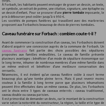
corps.
À Forbach, les habitants peuvent envisager de graver un dessin, un texte,
un symbole, un extrait de poème, une citation, signature, une épitaphe ou
un dessin d’enfant. Pour se procurer d’une
pierre tombale
imposante, le
prix à débourser peut coûter jusqu’à 4 950 €.
Les sociétés de pompes funèbres qui travaillent avec des marbreries
proposent aux Forbachois beaucoup de choix de pierres tombales.
Caveau funéraire sur Forbach : combien coute-t-il ?
Avant de commencer la construction d’un caveau, les Forbachois doivent
d’abord acquérir une concession auprès de la commune de Forbach. Un
caveau funéraire
fait partie des choix possibles des sépultures
proposées aux familles endeuillées. Le caveau de famille présente
plusieurs avantages : bénéficier d’un mode de sépulture économique sur
le long terme, inhumer de nombreux membres d’une même famille dans
un même endroit et bénéficier d’une meilleure conservation des
cercueils.
Néanmoins, il est évident qu’un caveau funèbre coûte à court terme
beaucoup plus qu’une tombe pleine terre. Mais il peut revenir moins
couteux à la famille à long terme parce que plusieurs inhumations
peuvent être effectuées dans un même caveau. De plus, les Forbachois
ont le choix entre 3 types de caveaux enterrés : caveau traditionnel,
caveau double ou caveau parisien.
Il est primordial de demander un devis, car le montant de la construction
varie selon la notoriété du constructeur, la région, la taille et le type de