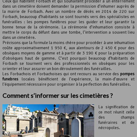
Ceux qui habitent Forbach et qui souhaitent procéder à un enterrement
dans un cimetière doivent demander la permission d’inhumer auprès de
la mairie de Forbach. Avec un nombre de décès en 2014 de 220 sur
Forbach, beaucoup d’habitants se sont tournés vers des spécialistes en
funérailles : les pompes funèbres pour les guider et leur garantir la
bonne tenue de la cérémonie. La cérémonie d’inhumation consiste à
mettre le corps du défunt dans une tombe, l’intervention a souvent lieu
dans un cimetière.
Précisons que la formule la moins chère pour procéder à une inhumation
coûte approximativement 1 950 €, aux alentours de 2 450 € pour des
obsèques moyens de gamme et à partir de 3 190 € pour la préparation
d’obsèques haut de gamme. C’est pourquoi beaucoup d’habitants de
Forbach se tournent vers des professionnels en obsèques pour les
orienter et leur assurer un bon déroulement des funérailles.
Les Forbachois et Forbachoises qui ont recours au service des
pompes
funèbres
locales bénéficient de l’expérience, la main-d’œuvre et
l’équipement nécessaire pour organiser à la perfection des funérailles.
Comment s’informer sur les cimetières ?
La signification de
ce mot réunit celle
des champs
funéraires et de
nécropoles.