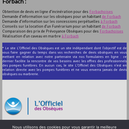
Forbach :
Obtention de devis en ligne d’incinération pour des
Forbachoises
Demande d’information sur les obsèques pour un habitant
de Forbach
Demande d’information sur les concessions perpétuelles
à Forbach
Conseils sur la location d’un Funérarium pour un habitant
de Forbach
Comparaison des prix de Prévoyance Obsèques pour des
Forbachoises
Réalisation d’un caveau en marbre
à Forbach
* Le site L'Officiel des Obsèques est un site indépendant dont l'objectif est de
vous faire gagner du temps dans vos recherches de devis obsèques en vous
mettant en relation avec notre partenaire via nos formulaires en ligne : ce
dernier facilite la rencontre de vos besoins avec les offres des professionnels
des pompes funèbres. En aucun cas, le site L'Officiel des Obsèques n'est en
relation directe avec les pompes funèbres et ne vous enverra jamais de devis
obsèques ou marbrerie.
© 2012-2026 L’Officiel des Obsèques
Nous utilisons des cookies pour vous garantir la meilleure