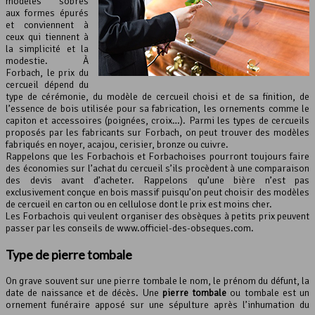
modèles sobres
aux formes épurés
et conviennent à
ceux qui tiennent à
la simplicité et la
modestie. À
Forbach, le prix du
cercueil dépend du
type de cérémonie, du modèle de cercueil choisi et de sa finition, de
l’essence de bois utilisée pour sa fabrication, les ornements comme le
capiton et accessoires (poignées, croix…). Parmi les types de cercueils
proposés par les fabricants sur Forbach, on peut trouver des modèles
fabriqués en noyer, acajou, cerisier, bronze ou cuivre.
Rappelons que les Forbachois et Forbachoises pourront toujours faire
des économies sur l’achat du cercueil s’ils procèdent à une comparaison
des devis avant d’acheter. Rappelons qu’une bière n’est pas
exclusivement conçue en bois massif puisqu’on peut choisir des modèles
de cercueil en carton ou en cellulose dont le prix est moins cher.
Les Forbachois qui veulent organiser des obsèques à petits prix peuvent
passer par les conseils de www.officiel-des-obseques.com.
Type de pierre tombale
On grave souvent sur une pierre tombale le nom, le prénom du défunt, la
date de naissance et de décès. Une
pierre tombale
ou tombale est un
ornement funéraire apposé sur une sépulture après l’inhumation du