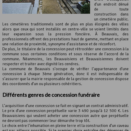
d’un endroit dénué
de toute
construction dans
un cimetière public.
Les cimetières traditionnels sont de plus en plus éloignés des villes
alors que ceux qui sont installés en centre-ville se voient limités dans
leur expansion sous la pression foncière. À Beauvais, des
professionnels offrent des prestations haut de gamme, mettant en place
une relation de proximité, synonyme d’assistance et de réconfort.
De plus, le titulaire de la concession peut rétrocéder une concession à la
commune sous certaines conditions et sous réserve de l’accord de la
commune. Néanmoins, les Beauvaisiens et Beauvaisiennes doivent
respecter et traiter avec dignité les cendres.
La commune de Beauvais s’occupe de vérifier l’appartenance d’une
concession à chaque 3ème génération, donc il est indispensable de
s’assurer que la mairie responsable de la gestion de concession dispose
des coordonnés d’un ou plusieurs cohéritiers.
Différents genres de concession funéraire
L’acquisition d’une concession se fait en signant un contrat administratif.
Le prix d’une concession perpétuelle varie 3 490 jusqu’à 12 500 €. Les
Beauvaisiens qui veulent acheter une concession autre que perpétuelle
ne devront pas commencer leur démarche trop tôt.
Le choix entre l’inhumation en pleine terre et la construction d’un caveau
est par ailleurs possible. Si le premier choix entraîne des dépenses de