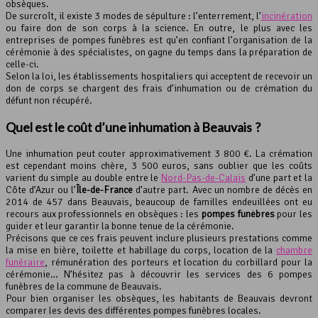
obsèques.
De surcroît, il existe 3 modes de sépulture : l’enterrement, l’
incinération
ou faire don de son corps à la science. En outre, le plus avec les
entreprises de pompes funèbres est qu’en confiant l’organisation de la
cérémonie à des spécialistes, on gagne du temps dans la préparation de
celle-ci.
Selon la loi, les établissements hospitaliers qui acceptent de recevoir un
don de corps se chargent des frais d’inhumation ou de crémation du
défunt non récupéré.
Quel est le coût d’une inhumation à Beauvais ?
Une inhumation peut couter approximativement 3 800 €. La crémation
est cependant moins chère, 3 500 euros, sans oublier que les coûts
varient du simple au double entre le
Nord-Pas-de-Calais
d’une part et la
Côte d’Azur ou l’
Île-de-France
d’autre part. Avec un nombre de décès en
2014 de 457 dans Beauvais, beaucoup de familles endeuillées ont eu
recours aux professionnels en obsèques : les
pompes funèbres
pour les
guider et leur garantir la bonne tenue de la cérémonie.
Précisons que ce ces frais peuvent inclure plusieurs prestations comme
la mise en bière, toilette et habillage du corps, location de la
chambre
funéraire
, rémunération des porteurs et location du corbillard pour la
cérémonie… N’hésitez pas à découvrir les services des 6 pompes
funèbres de la commune de Beauvais.
Pour bien organiser les obsèques, les habitants de Beauvais devront
comparer les devis des différentes pompes funèbres locales.