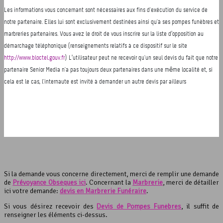
Si la demande vous concerne directement, merci de remplir une demande
de
Prévoyance Obsèques ici
. Concernant la
Marbrerie
, merci de détailler
ici votre demande:
devis en Marbrerie Funéraire
.
Si vous désirez recevoir des
Devis de Pompes Funèbres
, il suffit de
renseigner les éléments ci-dessus.