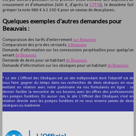
creusement et d’inhumation (400 €, d’après la
CPFM
), le deuxième fait
grimper la note 980 € à 2 200 € pour un caveau de deux places.
Quelques exemples d’autres demandes pour
Beauvais :
Comparaison des tarifs d’enterrement
sur Beauvais
Comparaison des prix des cercueils
à Beauvais
Demande d’information sur les concessions perpétuelles pour quelqu’un
venant
de Beauvais
Demande de devis pour un habitant
de Beauvais
Demande d’information sur les obsèques pour un habitant
de Beauvais
* Le site L'Officiel des Obsèques est un site indépendant dont l'objectif est de
vous faire gagner du temps dans vos recherches de devis obsèques en vous
mettant en relation avec notre partenaire via nos formulaires en ligne : ce
dernier facilite la rencontre de vos besoins avec les offres des professionnels
des pompes funèbres. En aucun cas, le site L'Officiel des Obsèques n'est en
relation directe avec les pompes funèbres et ne vous enverra jamais de devis
obsèques ou marbrerie.