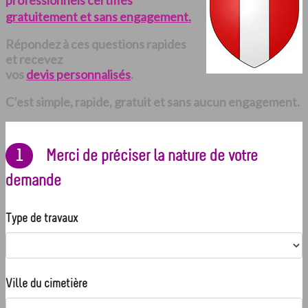
professionnels certifiés
gratuitement et sans engagement.
Répondez à ces questions rapides
et recevez
vos
devis personnalisés
.
C’est simple, rapide, gratuit et sans aucun engagement.