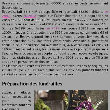
Beauvais a comme code postal 60000 et ses résidents se nomment
Beauvaisiens.
Leaflet
, ©
OpenStreetMap
contributeurs
Beauvais, fait 33,3 km² de superficie et recensait 55230 habitants
en
2007
, 54289
en 2012
tandis que l’approximation de la population en
2016 et 2020 sont de 53549 et 52809. On évalue à 2276 le nombre de
décès survenus entre 2007 et 2012 et 457 le nombre de décès en 2014.
Sur les 54289 dénombrées
en 2012
, on trouve 23819 ménages et
12034 ménages à la retraite. Il y a 5597 personnes qui ont entre 65 et
79 ans sur Beauvais parmi eux 1327 hommes et 2581 femmes, dans
cette population 1717 habitants vivent seuls. Avec une augmentation
annuelle de la population qui avoisinait -0,34% entre 2007 et 2012 et
12034 ménages retraités, les Beauvaisiens avisés pourront préparer à
l’avance leurs obsèques en adoptant un contrat de prévoyance obsèques.
Selon les statistiques sur Beauvais, il y a 3908 personnes de 75 à 89
ans et 378 personnes de plus de 90 ans.
Les individus qui veulent s’informer sur les formalités des obsèques, les
rituels religieux ou en savoir plus sur les prix des
pompes funèbres
peuvent se renseigner sur L’officiel des obsèques.
Préparation des funérailles
plusieurs étapes
sont nécessaires
pour Les
funérailles sont des
événements