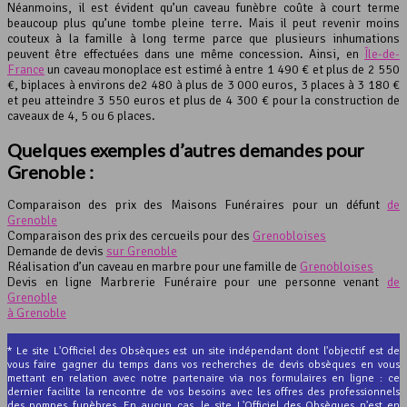
Néanmoins, il est évident qu’un caveau funèbre coûte à court terme
beaucoup plus qu’une tombe pleine terre. Mais il peut revenir moins
couteux à la famille à long terme parce que plusieurs inhumations
peuvent être effectuées dans une même concession. Ainsi, en
Île-de-
France
un caveau monoplace est estimé à entre 1 490 € et plus de 2 550
€, biplaces à environs de2 480 à plus de 3 000 euros, 3 places à 3 180 €
et peu atteindre 3 550 euros et plus de 4 300 € pour la construction de
caveaux de 4, 5 ou 6 places.
Quelques exemples d’autres demandes pour
Grenoble :
Comparaison des prix des Maisons Funéraires pour un défunt
de
Grenoble
Comparaison des prix des cercueils pour des
Grenobloises
Demande de devis
sur Grenoble
Réalisation d’un caveau en marbre pour une famille de
Grenobloises
Devis en ligne Marbrerie Funéraire pour une personne venant
de
Grenoble
à Grenoble
* Le site L'Officiel des Obsèques est un site indépendant dont l'objectif est de
vous faire gagner du temps dans vos recherches de devis obsèques en vous
mettant en relation avec notre partenaire via nos formulaires en ligne : ce
dernier facilite la rencontre de vos besoins avec les offres des professionnels
des pompes funèbres. En aucun cas, le site L'Officiel des Obsèques n'est en