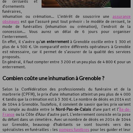
de cercueils et
d’ornements
funéraires,
inhumation ou crémation… L’intérêt de souscrire une
assurance
obsèques
est que l’assuré peut tout prévoir : le modèle de cercueil, le
mode de funérailles (inhumation ou crémation), l’endroit de la
concession… Vous aurez un délai de 6 jours pour organiser
l’enterrement.
En effet, il s’avère qu’
un enterrement
à Grenoble oscille entre 1 300 et
plus de 4 500 €. Un comparatif entre différents opérateurs à Grenoble
est nécessaire, car il permet de s’assurer de la qualité des services
proposés.
En général, il faut compter entre 3 200 et un peu plus de 4 800 € pour un
enterrement.
Combien coûte une inhumation à Grenoble ?
Selon la Confédération des professionnels du funéraire et de la
marbrerie (CPFM), le prix d’une inhumation atteint un peu plus de 4 000
€ tandis que la crémation est à 3 300 €. Le nombre de décès en 2014 est
de 1044 à Grenoble. Toutefois, il convient de savoir que les prix varient
du simple au double entre le
Nord-Pas-de-Calais
d’une part et l’
Île-de-
France
ou la Côte d’Azur d’autre part. L’enterrement consiste en la pose
du défunt dans un cimetière. Avec un nombre de décès en 2014 de 1044
sur Grenoble, beaucoup d’habitants se sont tournés vers des
spécialistes en funérailles : les
pompes funèbres
pour les guider et leur