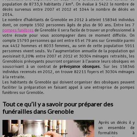
population de 8733,9 habitants / km². On évalue à 5422 le nombre de
décès survenus entre 2007 et 2012 et 1044 le nombre de décès en
Leaflet
, ©
OpenStreetMap
contributeurs
2014.
Le nombre d’habitants de Grenoble en 2012 à atteint 158346 individus
dont, on compte 1502 personnes âgés de plus de 90 ans. Entre les 7
pompes funèbres
de Grenoble il sera facile de trouver un professionnel à
votre écoute pour vous accompagner dans ce moment difficile. On
compte 15793 personnes qui ont entre 65 et 79 ans sur Grenoble parmi
eux 4412 hommes et 8033 femmes, au sein de cette population 5911
personnes vivent seuls. Vu l’augmentation annuelle de la population qui
avoisinait 0,20% entre 2007 et 2012 et 30304 ménages retraités, les
Grenoblois prévoyants pourront organiser à l’avance leurs obsèques en
souscrivant à un contrat de
prévoyance obsèques
. Sur les 158346
individus recensés en 2012, on trouve 82211 foyers et 30304 ménages
à la retraite.
Les habitants de Grenoble qui doivent organiser des obsèques peuvent
faciliter la préparation en faisant appel à une entreprise de pompes
funèbres sur Grenoble.
Tout ce qu’il y a savoir pour préparer des
funérailles dans Grenoble
Après un décès il y
un ensemble de
formalités à