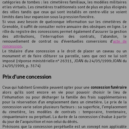
catégories de tombes : les cimetières familiaux, les modèles militaires
et les virtuels. Les cimetières traditionnels sont de plus en plus éloignés
des villes tandis que ceux qui sont installés en centre-ville se voient
limités dans leur expansion sous la pression foncière.
Si vous avez besoin de quelconque information sur les cimetières de
Grenoble, il suffit de consulter notre annuaire des obsèques en ligne. Le
rôle du registre des concessions permet également d’assurer la gestion
des attributions, l’interruption des contrats, l’abandon, le
renouvellement de contrat ou d’éventuelles conversions d’
acte de
concession
.
Le titulaire d’une concession a le droit de placer un caveau ou un
monument et de faire clôturer sa parcelle, sans que ceci ne lui soit
imposé (réponse ministérielle n° 26311, JOAN du 24/05/1999:JOAN du
24/05/1999, p. 3174)
Prix d’une concession
Ceux qui habitent Grenoble peuvent opter pour une
concession funéraire
alors qu’ils sont encore en vie pour pouvoir choisir le lieu de
l’inhumation ou pour décharger la famille des frais supplémentaires
pour la réservation d’un emplacement dans un cimetière. Le prix de la
concession varie selon plusieurs facteurs : sa superficie, l’emplacement
du cimetière, les modèles de contrats : temporaire, trentenaire,
cinquantenaire ou perpétuel. La durée de la concession s’évalue à partir
du jour de l’acquisition et non celui du décès.
Précisons que la concession perpétuelle est un concept non applicable