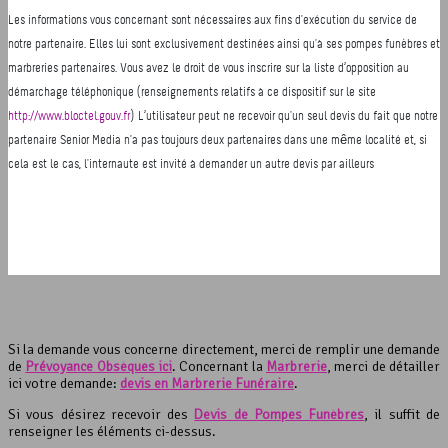
Si la demande vous concerne directement, merci de remplir une demande
de
Prévoyance Obsèques ici
. Concernant la
Marbrerie
, merci de détailler
ici votre demande:
devis en Marbrerie Funéraire
.
Si vous désirez recevoir des
Devis de Pompes Funèbres
, il suffit de
renseigner les éléments ci-dessus.