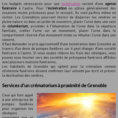
Les budgets nécessaires pour une
incinération
varient d’une
agence
funéraire
à l’autre. Pour l’
incinération
on utilise généralement des
essences moins précieuses pour le cercueil. Ils sont parfois même en
carton. Les Grenoblois pourront choisir de disperser les cendres en
pleine nature ou dans un jardin de souvenirs, placer l’urne dans une case
de
columbarium
, procéder à l’inhumation de l’urne dans la sépulture
familiale, sceller l’urne sur un monument, placer l’urne dans le
compartiment réservé d’un monument mixte ou inhumer l’urne dans une
cavurne.
Il faut demander le prix approximatif d’une incinération dans Grenoble au
travers d’un devis de pompes funèbres car il peut changer d’une société
funéraire à l’autre. Si vous voulez réduire les frais des obsèques, vous
pouvez vous tourner vers des sociétés de prévoyance funéraire affiliées
avec plusieurs maisons funéraires.
Les habitants de Grenoble qui optent pour la crémation comme
cérémonie funéraire doivent confirmer leur volonté par écrit et prévoir
la destination des cendres.
Services d’un
crématorium
à proximité de Grenoble
Ceux qui font appel
à une entreprise de
pompes funèbres
pour organiser les
obsèques
constatent que ce