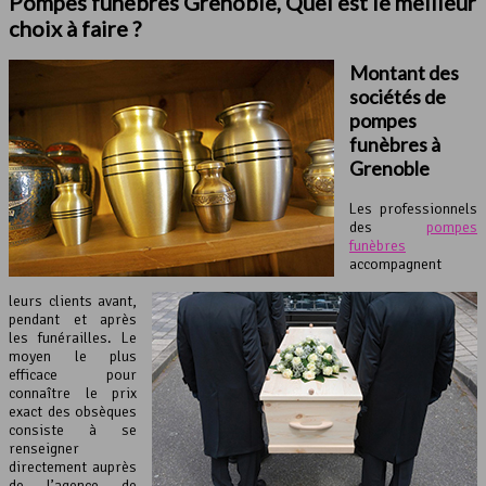
Pompes funèbres Grenoble, Quel est le meilleur
choix à faire ?
Montant des
sociétés de
pompes
funèbres à
Grenoble
Les professionnels
des
pompes
funèbres
accompagnent
leurs clients avant,
pendant et après
les funérailles. Le
moyen le plus
efficace pour
connaître le prix
exact des obsèques
consiste à se
renseigner
directement auprès
de l’agence de