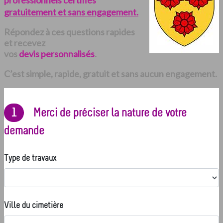
professionnels certifiés
gratuitement et sans engagement.
Répondez à ces questions rapides
et recevez
vos
devis personnalisés
.
C’est simple, rapide, gratuit et sans aucun engagement.