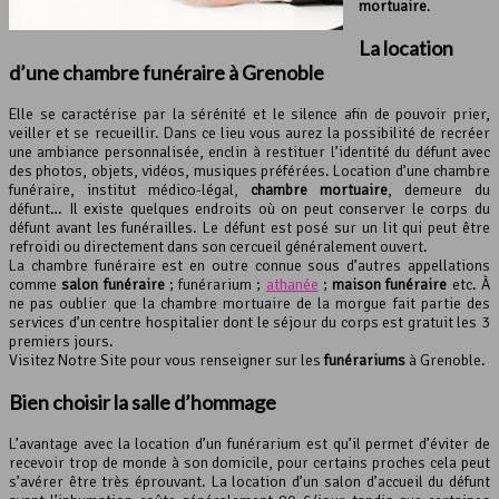
mortuaire
.
La location
d’une
chambre funéraire
à Grenoble
Elle se caractérise par la sérénité et le silence afin de pouvoir prier,
veiller et se recueillir. Dans ce lieu vous aurez la possibilité de recréer
une ambiance personnalisée, enclin à restituer l’identité du défunt avec
des photos, objets, vidéos, musiques préférées. Location d’une chambre
funéraire, institut médico-légal,
chambre mortuaire
, demeure du
défunt… Il existe quelques endroits où on peut conserver le corps du
défunt avant les funérailles. Le défunt est posé sur un lit qui peut être
refroidi ou directement dans son cercueil généralement ouvert.
La chambre funéraire est en outre connue sous d’autres appellations
comme
salon funéraire
; funérarium ;
athanée
;
maison funéraire
etc. À
ne pas oublier que la chambre mortuaire de la morgue fait partie des
services d’un centre hospitalier dont le séjour du corps est gratuit les 3
premiers jours.
Visitez Notre Site pour vous renseigner sur les
funérariums
à Grenoble.
Bien choisir la
salle d’hommage
L’avantage avec la location d’un funérarium est qu’il permet d’éviter de
recevoir trop de monde à son domicile, pour certains proches cela peut
s’avérer être très éprouvant. La location d’un salon d’accueil du défunt