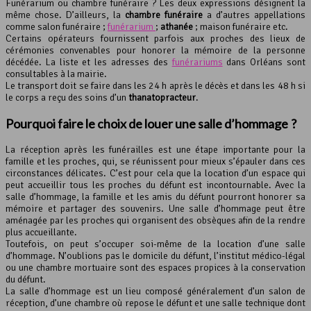
Funérarium ou chambre funéraire ? Les deux expressions désignent la
même chose. D’ailleurs, la
chambre funéraire
a d’autres appellations
comme salon funéraire ;
funérarium
;
athanée
; maison funéraire etc.
Certains opérateurs fournissent parfois aux proches des lieux de
cérémonies convenables pour honorer la mémoire de la personne
décédée. La liste et les adresses des
funérariums
dans Orléans sont
consultables à la mairie.
Le transport doit se faire dans les 24 h après le décès et dans les 48 h si
le corps a reçu des soins d’un
thanatopracteur
.
Pourquoi faire le choix de louer une
salle d’hommage
?
La réception après les funérailles est une étape importante pour la
famille et les proches, qui, se réunissent pour mieux s’épauler dans ces
circonstances délicates. C’est pour cela que la location d’un espace qui
peut accueillir tous les proches du défunt est incontournable. Avec la
salle d’hommage, la famille et les amis du défunt pourront honorer sa
mémoire et partager des souvenirs. Une salle d’hommage peut être
aménagée par les proches qui organisent des obsèques afin de la rendre
plus accueillante.
Toutefois, on peut s’occuper soi-même de la location d’une salle
d’hommage. N’oublions pas le domicile du défunt, l’institut médico-légal
ou une chambre mortuaire sont des espaces propices à la conservation
du défunt.
La salle d’hommage est un lieu composé généralement d’un salon de
réception, d’une chambre où repose le défunt et une salle technique dont