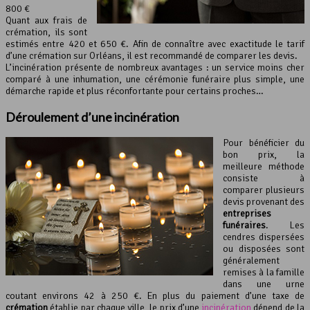
800 €
Quant aux frais de
crémation, ils sont
estimés entre 420 et 650 €. Afin de connaître avec exactitude le tarif
d’une crémation sur Orléans, il est recommandé de comparer les devis.
L’incinération présente de nombreux avantages : un service moins cher
comparé à une inhumation, une cérémonie funéraire plus simple, une
démarche rapide et plus réconfortante pour certains proches…
Déroulement d’une incinération
Pour bénéficier du
bon prix, la
meilleure méthode
consiste à
comparer plusieurs
devis provenant des
entreprises
funéraires
. Les
cendres dispersées
ou disposées sont
généralement
remises à la famille
dans une urne
coutant environs 42 à 250 €. En plus du paiement d’une taxe de
crémation
établie par chaque ville, le prix d’une
incinération
dépend de la