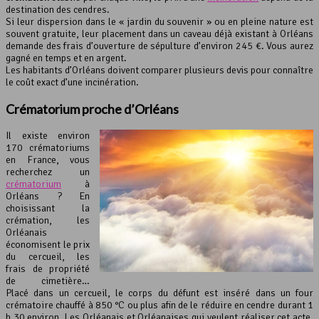
destination des cendres.
Si leur dispersion dans le « jardin du souvenir » ou en pleine nature est
souvent gratuite, leur placement dans un caveau déjà existant à Orléans
demande des frais d’ouverture de sépulture d’environ 245 €. Vous aurez
gagné en temps et en argent.
Les habitants d’Orléans doivent comparer plusieurs devis pour connaître
le coût exact d’une incinération.
Crématorium proche d’Orléans
Il existe environ
170 crématoriums
en France, vous
recherchez un
crématorium
à
Orléans ? En
choisissant la
crémation, les
Orléanais
économisent le prix
du cercueil, les
frais de propriété
de cimetière…
Placé dans un cercueil, le corps du défunt est inséré dans un four
crématoire chauffé à 850 °C ou plus afin de le réduire en cendre durant 1
h 30 environ. Les Orléanais et Orléanaises qui veulent réaliser cet acte,