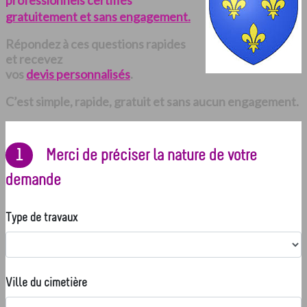
professionnels certifiés
gratuitement et sans engagement.
Répondez à ces questions rapides
et recevez
vos
devis personnalisés
.
C’est simple, rapide, gratuit et sans aucun engagement.