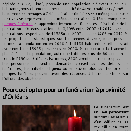
déploie sur 27,5 km², possède une population s’élevant à 115135
habitants, nous obtenons donc une densité de 4158,9 habitants / km².
Leaflet
, ©
OpenStreetMap
contributeurs
Le nombre de ménages à Orléans était estimé à 55369 ménages en 2012
dont 21756 représentent des ménages retraités. Orléans comporte 9
pompes funèbres
et approximativement 20 fleuristes. L’évolution de la
population d’Orléans a atteint de 0,19% entre 2007 et 2012 avec des
populations respectives de 113234 en 2007 et de 114286 en 2012. Si
on projette ses statistiques sur les années à venir, nous pouvons
estimer la population en en 2016 à 115135 habitants et elle devrait
avoisiner les 115985 personnes en 2020. Si on regarde la tranche la
plus âgée de la population, autrement dit les plus de 80 ans, on en
compte 5796 sur Orléans. Parmi eux, 2105 vivent encore en couple.
Les personnes qui veulent demander conseil sur les détails des
funérailles, les rituels religieux ou en savoir plus sur les prix des
pompes funèbres peuvent avoir des réponses à leurs questions sur
L’officiel des obsèques.
Pourquoi opter pour un
funérarium
à proximité
d’Orléans
Le funérarium est
un lieu permettant
aux familles et amis
d’un défunt de se
recueillir en toute