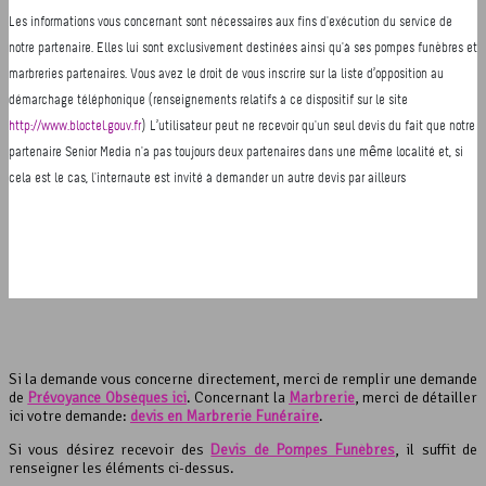
Si la demande vous concerne directement, merci de remplir une demande
de
Prévoyance Obsèques ici
. Concernant la
Marbrerie
, merci de détailler
ici votre demande:
devis en Marbrerie Funéraire
.
Si vous désirez recevoir des
Devis de Pompes Funèbres
, il suffit de
renseigner les éléments ci-dessus.