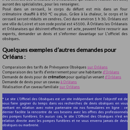
auront des spécialistes, pour les renseigner.
Posé dans un cercueil, le corps du défunt est mis dans un four
crématoire chauffé à 850 °C ou plus. Grâce à la chaleur, le corps et le
cercueil seront réduits en cendres. Ceci dure environ 1 h 30. Orléans est
une ville du Loiret et son code postal est 45100. À Orléans les Orléanais
et Orléanaises qui désirent effectuer cet acte, peuvent faire recourir aux
experts, demander un devis et s’informer davantage sur L’officiel des
obsèques.
Quelques exemples d’autres demandes pour
Orléans :
Comparaison des tarifs de Prévoyance Obsèques
sur Orléans
Comparaison des tarifs d’enterrement pour une habitante
d’Orléans
Demande de devis pour de
crémation
pour quelqu’un venant
d’Orléans
Demande de devis pour un caveau
à Orléans
Réalisation d’un caveau familiale
sur Orléans
* Le site L'Officiel des Obsèques est un site indépendant dont l'objectif est de
vous faire gagner du temps dans vos recherches de devis obsèques en vous
mettant en relation avec notre partenaire via nos formulaires en ligne : ce
dernier facilite la rencontre de vos besoins avec les offres des professionnels
des pompes funèbres. En aucun cas, le site L'Officiel des Obsèques n'est en
relation directe avec les pompes funèbres et ne vous enverra jamais de devis
obsèques ou marbrerie.