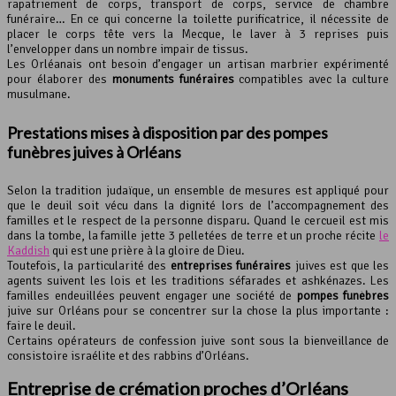
rapatriement de corps, transport de corps, service de chambre
funéraire… En ce qui concerne la toilette purificatrice, il nécessite de
placer le corps tête vers la Mecque, le laver à 3 reprises puis
l’envelopper dans un nombre impair de tissus.
Les Orléanais ont besoin d’engager un artisan marbrier expérimenté
pour élaborer des
monuments funéraires
compatibles avec la culture
musulmane.
Prestations mises à disposition par des pompes
funèbres juives à Orléans
Selon la tradition judaïque, un ensemble de mesures est appliqué pour
que le deuil soit vécu dans la dignité lors de l’accompagnement des
familles et le respect de la personne disparu. Quand le cercueil est mis
dans la tombe, la famille jette 3 pelletées de terre et un proche récite
le
Kaddish
qui est une prière à la gloire de Dieu.
Toutefois, la particularité des
entreprises funéraires
juives est que les
agents suivent les lois et les traditions séfarades et ashkénazes. Les
familles endeuillées peuvent engager une société de
pompes funèbres
juive sur Orléans pour se concentrer sur la chose la plus importante :
faire le deuil.
Certains opérateurs de confession juive sont sous la bienveillance de
consistoire israélite et des rabbins d’Orléans.
Entreprise de crémation proches d’Orléans