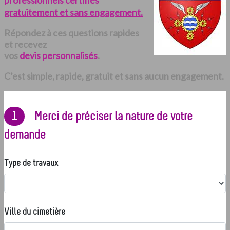
professionnels certifiés
gratuitement et sans engagement.
Répondez à ces questions rapides
et recevez
vos
devis personnalisés
.
C’est simple, rapide, gratuit et sans aucun engagement.