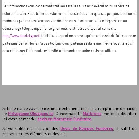
Si la demande vous concerne directement, merci de remplir une demande
de
Prévoyance Obsèques ici
. Concernant la
Marbrerie
, merci de détailler
ici votre demande:
devis en Marbrerie Funéraire
.
Si vous désirez recevoir des
Devis de Pompes Funèbres
, il suffit de
renseigner les éléments ci-dessus.