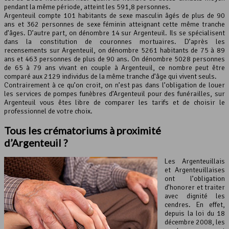
pendant la même période, atteint les 591,8 personnes.
Argenteuil compte 101 habitants de sexe masculin âgés de plus de 90
Leaflet
, ©
OpenStreetMap
contributeurs
ans et 362 personnes de sexe féminin atteignant cette même tranche
d’âges. D’autre part, on dénombre 14 sur Argenteuil. Ils se spécialisent
dans la constitution de couronnes mortuaires. D’après les
recensements sur Argenteuil, on dénombre 5261 habitants de 75 à 89
ans et 463 personnes de plus de 90 ans. On dénombre 5028 personnes
de 65 à 79 ans vivant en couple à Argenteuil, ce nombre peut être
comparé aux 2129 individus de la même tranche d’âge qui vivent seuls.
Contrairement à ce qu’on croit, on n’est pas dans l’obligation de louer
les services de pompes funèbres d’Argenteuil pour des funérailles, sur
Argenteuil vous êtes libre de comparer les tarifs et de choisir le
professionnel de votre choix.
Tous les crématoriums à proximité
d’Argenteuil ?
Les Argenteuillais
et Argenteuillaises
ont l’obligation
d’honorer et traiter
avec dignité les
cendres. En effet,
depuis la loi du 18
décembre 2008, les