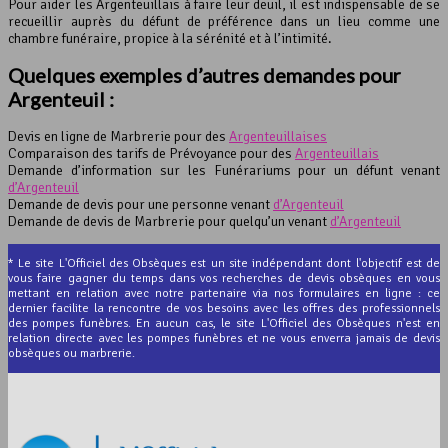
Pour aider les Argenteuillais à faire leur deuil, il est indispensable de se
recueillir auprès du défunt de préférence dans un lieu comme une
chambre funéraire, propice à la sérénité et à l’intimité.
Quelques exemples d’autres demandes pour
Argenteuil :
Devis en ligne de Marbrerie pour des
Argenteuillaises
Comparaison des tarifs de Prévoyance pour des
Argenteuillais
Demande d’information sur les Funérariums pour un défunt venant
d’Argenteuil
Demande de devis pour une personne venant
d’Argenteuil
Demande de devis de Marbrerie pour quelqu’un venant
d’Argenteuil
* Le site L'Officiel des Obsèques est un site indépendant dont l'objectif est de
vous faire gagner du temps dans vos recherches de devis obsèques en vous
mettant en relation avec notre partenaire via nos formulaires en ligne : ce
dernier facilite la rencontre de vos besoins avec les offres des professionnels
des pompes funèbres. En aucun cas, le site L'Officiel des Obsèques n'est en
relation directe avec les pompes funèbres et ne vous enverra jamais de devis
obsèques ou marbrerie.