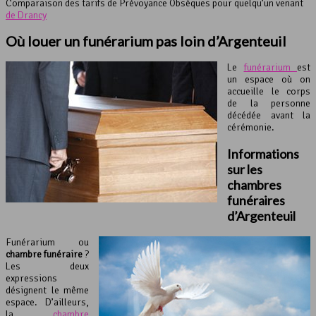
Comparaison des tarifs de Prévoyance Obsèques pour quelqu’un venant
de Drancy
Où
louer un funérarium
pas loin d’Argenteuil
Le
funérarium
est
un espace où on
accueille le corps
de la personne
décédée avant la
cérémonie.
Informations
sur les
chambres
funéraires
d’Argenteuil
Funérarium ou
chambre funéraire
?
Les deux
expressions
désignent le même
espace. D’ailleurs,
la
chambre