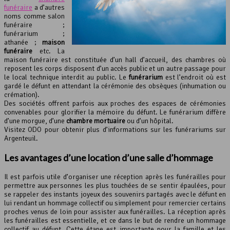
funéraire
a d’autres
noms comme salon
funéraire ;
funérarium ;
athanée ;
maison
funéraire
etc. La
maison funéraire est constituée d’un hall d’accueil, des chambres où
reposent les corps disposent d’un accès public et un autre passage pour
le local technique interdit au public. Le
funérarium
est l’endroit où est
gardé le défunt en attendant la cérémonie des obsèques (inhumation ou
crémation).
Des sociétés offrent parfois aux proches des espaces de cérémonies
convenables pour glorifier la mémoire du défunt. Le funérarium diffère
d’une morgue, d’une
chambre mortuaire
ou d’un hôpital.
Visitez ODO pour obtenir plus d’informations sur les funérariums sur
Argenteuil.
Les avantages d’une location d’une salle d’hommage
Il est parfois utile d’organiser une réception après les funérailles pour
permettre aux personnes les plus touchées de se sentir épaulées, pour
se rappeler des instants joyeux des souvenirs partagés avec le défunt en
lui rendant un hommage collectif ou simplement pour remercier certains
proches venus de loin pour assister aux funérailles. La réception après
les funérailles est essentielle, et ce dans le but de rendre un hommage
collectif au défunt. Cette étape est importante pour la famille et les