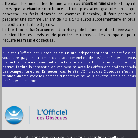
attendant les funérailles, le funérarium ou
chambre funéraire
est payant
alors que la
chambre mortuaire
est une prestation gratuite. En ce qui
concerne les frais d’entrée en chambre funéraire, il faut penser à
préparer une somme variant de 70 à 170 euros supplémentaire en plus
du coût du forfait de 3 jours.
La location du
funérarium
est à la charge de la famille, il est nécessaire
de bien lire les devis et de prendre le temps de les comparer pour
réduire les frais d’obsèques.
* Le site L'Officiel des Obsèques est un site indépendant dont l'objectif est de
vous faire gagner du temps dans vos recherches de devis obsèques en vous
mettant en relation avec notre partenaire via nos formulaires en ligne : ce
dernier facilite la rencontre de vos besoins avec les offres des professionnels
des pompes funèbres. En aucun cas, le site L'Officiel des Obsèques n'est en
relation directe avec les pompes funèbres et ne vous enverra jamais de devis
obsèques ou marbrerie.
© 2012-2026 L’Officiel des Obsèques
Nous utilisons des cookies pour vous garantir la meilleure