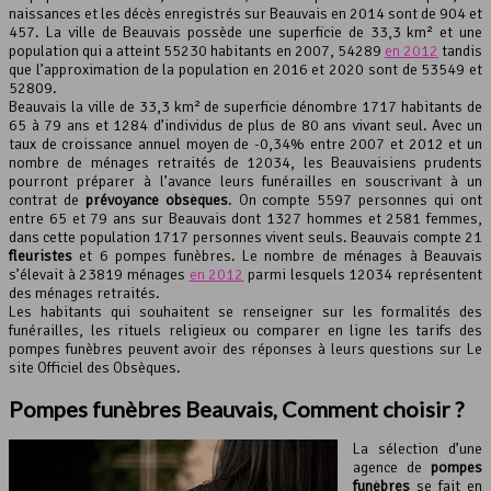
naissances et les décès enregistrés sur Beauvais en 2014 sont de 904 et
Leaflet
, ©
OpenStreetMap
contributeurs
457. La ville de Beauvais possède une superficie de 33,3 km² et une
population qui a atteint 55230 habitants en 2007, 54289
en 2012
tandis
que l’approximation de la population en 2016 et 2020 sont de 53549 et
52809.
Beauvais la ville de 33,3 km² de superficie dénombre 1717 habitants de
65 à 79 ans et 1284 d’individus de plus de 80 ans vivant seul. Avec un
taux de croissance annuel moyen de -0,34% entre 2007 et 2012 et un
nombre de ménages retraités de 12034, les Beauvaisiens prudents
pourront préparer à l’avance leurs funérailles en souscrivant à un
contrat de
prévoyance obsèques
. On compte 5597 personnes qui ont
entre 65 et 79 ans sur Beauvais dont 1327 hommes et 2581 femmes,
dans cette population 1717 personnes vivent seuls. Beauvais compte 21
fleuristes
et 6 pompes funèbres. Le nombre de ménages à Beauvais
s’élevait à 23819 ménages
en 2012
parmi lesquels 12034 représentent
des ménages retraités.
Les habitants qui souhaitent se renseigner sur les formalités des
funérailles, les rituels religieux ou comparer en ligne les tarifs des
pompes funèbres peuvent avoir des réponses à leurs questions sur Le
site Officiel des Obsèques.
Pompes funèbres Beauvais, Comment choisir ?
La sélection d’une
agence de
pompes
funèbres
se fait en