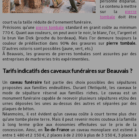
personne disparue.
Le contenu à mettre
sur la
pierre
tombale
doit être
court vu la taille réduite de l’ornement funéraire.
Précisons qu’une
pierre tombale
standard en granit coûte au minimum
770 €. Quant aux couleurs, on peut avoir le noir, le blanc, l’or, l’argent et
le brun Van Dick (proche du bordeaux). Mais l’or demeure toujours la
couleur de prédilection dans 90% des gravures sur
pierre tombale
.
D’autres coloris sont possibles (jaune, vert, etc.)
À Beauvais, les gravures de pierres tombales sont assurées par des
entreprises de marbreries très expérimentées.
Tarifs indicatifs des caveaux funéraires sur Beauvais ?
Un
caveau funéraire
fait partie des choix possibles des sépultures
proposées aux familles endeuillées. Durant l’Antiquité, les caveaux le
mode de sépulture réservé aux familles riches. Le caveau est un
monument funéraire capable de recevoir plusieurs sépultures et/ou des
urnes déposées les unes au-dessus des autres et séparées par des
plaques de béton.
Néanmoins, il est évident qu’un caveau coûte à court terme plus cher
qu’une tombe pleine terre. Mais il peut revenir moins couteux à la famille
à long terme grâce aux économies effectuées sur le prix de la
concession. Ainsi, en
Île-de-France
un caveau monoplace est estimé à
entre 1 480 et 2 150 €, 2 places à de 2 200 à plus de 3 150 €, 3 places à