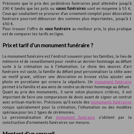
Précisons que le prix des jardinières funéraires peut atteindre jusqu’à
290 € tandis que les pots ou
vases funéraires
sont en moyenne à 55 €.
Ceux qui souhaitent se procurer d’un ornement complet pour décoration
funéraire pourront débourser des sommes plus importantes, jusqu’à 1
450 €.
Pour trouver l’offre de
vase funéraire
au meilleur prix, le plus pratique
est de comparer les tarifs en ligne.
Prix et tarif d’un monument funéraire ?
Le monument funéraire est l’endroit souvenir pour les familles, le lieu de
mémoire et de recueillement pour rendre un dernier hommage au défunt
suite à la crémation ou à l’inhumation. Le choix des œuvres d’art
funéraire est vaste, la famille du défunt peut personnaliser la stèle avec
un motif gravé, utiliser une décoration en bronze et/ou ajouter une
photo en porcelaine qui ornera la sépulture. Un
monument funéraire
permet à la famille et aux amis de rendre un dernier hommage au défunt.
Quant au prix des monuments, il varie selon plusieurs critères, il est
important de faire une comparaison de devis avant de signer un contrat
avec artisan-marbrier. Précisons qu’il existe des
monuments funéraires
conçus spécialement pour la crémation, l’inhumation ou des modèles
spéciaux pour les 2 types de cérémonies.
La personnalisation d’un
monument funéraire
s’obtient par la
construction d’ornements funéraires sur mesure.
Montant d’un cercueil