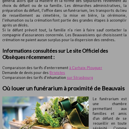
général alors que la matière et la forme des sépultures reviennent au
choix du défunt ou de sa famille. Les démarches administratives, la
préparation du défunt, l’office dans un funérarium, les transports du lieu
de recueillement au cimetière, la mise en bière, la cérémonie,
l’inhumation ou la crémation font partie des grandes étapes à accomplir
après un décès.
Si le défunt prévoit tout, la famille n’a rien à faire sauf contacter la
compagnie d’assurances concernée. Les Beauvaisiens qui choisissent la
crémation ne paient aucun surplus pour la dispersion des cendres.
Informations consultées sur Le site Officiel des
Obsèques récemment :
Comparaison des tarifs d’enterrement
à Carhaix-Plouguer
Demande de devis pour des
Brivistes
Comparaison des tarifs d’inhumation
sur Strasbourg
Où louer un funérarium à proximité de Beauvais
Le funérarium est
une chambre
permettant aux
familles et amis
d’un défunt de se
recueillir en toute
sérénité. Comme