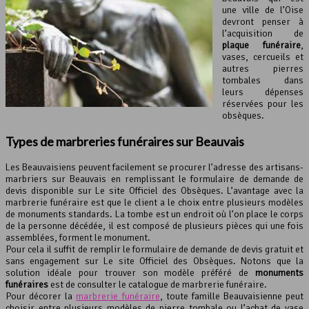
une ville de l’Oise
devront penser à
l’acquisition de
plaque funéraire
,
vases, cercueils et
autres pierres
tombales dans
leurs dépenses
réservées pour les
obsèques.
Types de marbreries funéraires sur Beauvais
Les Beauvaisiens peuvent facilement se procurer l’adresse des artisans-
marbriers sur Beauvais en remplissant le formulaire de demande de
devis disponible sur Le site Officiel des Obsèques. L’avantage avec la
marbrerie funéraire est que le client a le choix entre plusieurs modèles
de monuments standards. La tombe est un endroit où l’on place le corps
de la personne décédée, il est composé de plusieurs pièces qui une fois
assemblées, forment le monument.
Pour cela il suffit de remplir le formulaire de demande de devis gratuit et
sans engagement sur Le site Officiel des Obsèques. Notons que la
solution idéale pour trouver son modèle préféré de
monuments
funéraires
est de consulter le catalogue de marbrerie funéraire.
Pour décorer la
marbrerie funéraire
, toute famille Beauvaisienne peut
choisir entre plusieurs modèles de pierre tombale ou l’achat de vase