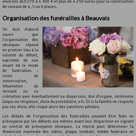
environs de3 270 à 4 300 € et plus de 4 250 euros pour la construction
de caveaux de 4, 5 ou 6 places.
Organisation des funérailles à Beauvais
On doit d’abord
savoir que
l’organisation des
obsèques répond
en premier lieu à la
volonté du défunt,
exprimée de son
vivant tel le mode
de funérailles :
soins de
conservation,
inhumation du
cercueil ou sa
crémation avec éventuellement sa dispersion, don d’organe, cérémonie
laïque ou religieuse, choix du prestataire, etc. Et si la famille ne respecte
pas ses choix, elle risque alors des sanctions pénales.
Les détails de l’organisation des funérailles peuvent être fixés en
prévoyance par les défunts eux mêmes avant leur disparition en signant
un contrat de prévoyance obsèques. La mairie peut déterminer la
dimension maximale des stèles, plaque tombale, tombe funéraire en