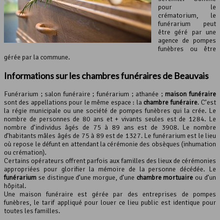
pour le
crématorium, le
funérarium peut
être géré par une
agence de pompes
funèbres ou être
gérée par la commune.
Informations sur les chambres funéraires de Beauvais
Funérarium ; salon funéraire ; funérarium ; athanée ;
maison funéraire
sont des appellations pour le même espace : la
chambre funéraire
. C’est
la régie municipale ou une société de pompes funèbres qui la crée. Le
nombre de personnes de 80 ans et + vivants seules est de 1284. Le
nombre d’individus âgés de 75 à 89 ans est de 3908. Le nombre
d’habitants mâles âgés de 75 à 89 est de 1327. Le funérarium est le lieu
où repose le défunt en attendant la cérémonie des obsèques (inhumation
ou crémation).
Certains opérateurs offrent parfois aux familles des lieux de cérémonies
appropriées pour glorifier la mémoire de la personne décédée. Le
funérarium
se distingue d’une morgue, d’une
chambre mortuaire
ou d’un
hôpital.
Une maison funéraire est gérée par des entreprises de pompes
funèbres, le tarif appliqué pour louer ce lieu public est identique pour
toutes les familles.