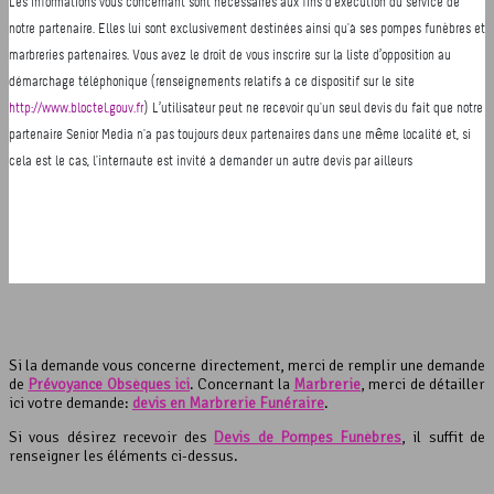
Si la demande vous concerne directement, merci de remplir une demande
de
Prévoyance Obsèques ici
. Concernant la
Marbrerie
, merci de détailler
ici votre demande:
devis en Marbrerie Funéraire
.
Si vous désirez recevoir des
Devis de Pompes Funèbres
, il suffit de
renseigner les éléments ci-dessus.