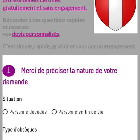
professionnels certifiés
gratuitement et sans engagement.
Répondez à ces questions rapides
et recevez
vos
devis personnalisés
.
C’est simple, rapide, gratuit et sans aucun engagement.