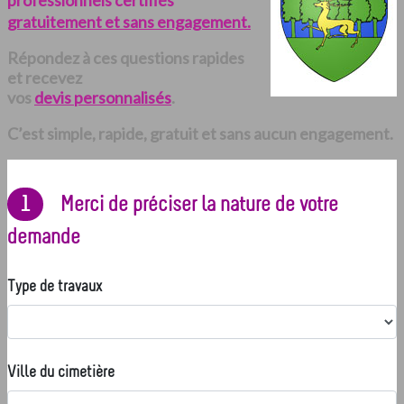
professionnels certifiés
gratuitement et sans engagement.
Répondez à ces questions rapides
et recevez
vos
devis personnalisés
.
C’est simple, rapide, gratuit et sans aucun engagement.