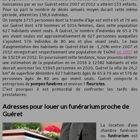
naissances par an sur Guéret entre 2007 et 2012 a atteint 133 enfants.
Pour sa part le nombre de décès annuels moyen durant cette même
Leaflet
, ©
OpenStreetMap
contributeurs
période, atteint les 158,6 individus.
On compte 1715 personnes dont la tranche d’âge est entre 65 et 79 ans
sur Guéret dont 478 hommes et 1014 femmes, dans cette population
627 habitants vivent seuls. À Guéret, le nombre d’individus de 65 à 79
ans vivant seules est approximativement de 627 personnes auxquelles
s’ajoutent 576 individus de 80 ans et plus vivant seuls. Le taux
d’augmentation des habitants de Guéret était de -1,20% entre 2007 et
2012 enregistrant respectivement une population de 14066
en 2007
et
de 13219 en 2012. En poursuivant cette tendance, nous pouvons obtenir
une estimation de la population en en 2016 à 12582 habitants et elle
devrait avoisiner les 11945 personnes en 2020. Guéret la ville de 26,2
km² de superficie dénombre 627 habitants âgés de 65 à 79 ans et 576 de
personnes âgés de 80 ans qui vivent seuls. Guéret comporte 6
entreprises de
pompes funèbres
et environ 7
fleuristes
.
C’est pourquoi il est primordial de confronter les tarifs des
prestataires.
Adresses pour louer un funérarium proche de
Guéret
La location d’une
chambre funéraire
ou
funérarium
est