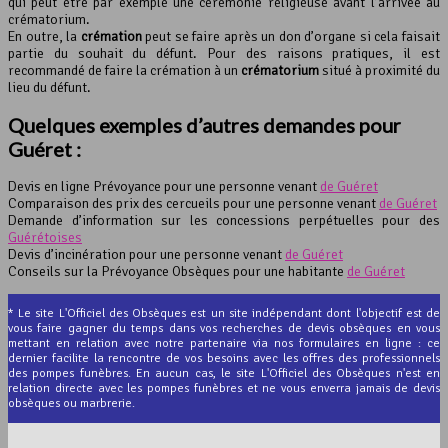
qui peut être par exemple une cérémonie religieuse avant l’arrivée au
crématorium.
En outre, la
crémation
peut se faire après un don d’organe si cela faisait
partie du souhait du défunt. Pour des raisons pratiques, il est
recommandé de faire la crémation à un
crématorium
situé à proximité du
lieu du défunt.
Quelques exemples d’autres demandes pour
Guéret :
Devis en ligne Prévoyance pour une personne venant
de Guéret
Comparaison des prix des cercueils pour une personne venant
de Guéret
Demande d’information sur les concessions perpétuelles pour des
Guérétoises
Devis d’incinération pour une personne venant
de Guéret
Conseils sur la Prévoyance Obsèques pour une habitante
de Guéret
* Le site L'Officiel des Obsèques est un site indépendant dont l'objectif est de
vous faire gagner du temps dans vos recherches de devis obsèques en vous
mettant en relation avec notre partenaire via nos formulaires en ligne : ce
dernier facilite la rencontre de vos besoins avec les offres des professionnels
des pompes funèbres. En aucun cas, le site L'Officiel des Obsèques n'est en
relation directe avec les pompes funèbres et ne vous enverra jamais de devis
obsèques ou marbrerie.