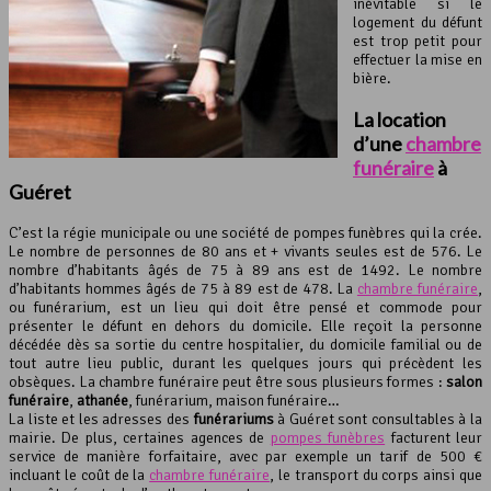
inévitable si le
logement du défunt
est trop petit pour
effectuer la mise en
bière.
La location
d’une
chambre
funéraire
à
Guéret
C’est la régie municipale ou une société de pompes funèbres qui la crée.
Le nombre de personnes de 80 ans et + vivants seules est de 576. Le
nombre d’habitants âgés de 75 à 89 ans est de 1492. Le nombre
d’habitants hommes âgés de 75 à 89 est de 478. La
chambre funéraire
,
ou funérarium, est un lieu qui doit être pensé et commode pour
présenter le défunt en dehors du domicile. Elle reçoit la personne
décédée dès sa sortie du centre hospitalier, du domicile familial ou de
tout autre lieu public, durant les quelques jours qui précèdent les
obsèques. La chambre funéraire peut être sous plusieurs formes :
salon
funéraire
,
athanée
, funérarium, maison funéraire…
La liste et les adresses des
funérariums
à Guéret sont consultables à la
mairie. De plus, certaines agences de
pompes funèbres
facturent leur
service de manière forfaitaire, avec par exemple un tarif de 500 €
incluant le coût de la
chambre funéraire
, le transport du corps ainsi que