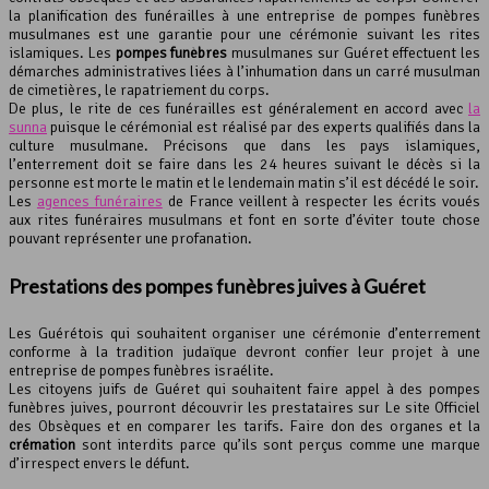
la planification des funérailles à une entreprise de pompes funèbres
musulmanes est une garantie pour une cérémonie suivant les rites
islamiques. Les
pompes funèbres
musulmanes sur Guéret effectuent les
démarches administratives liées à l’inhumation dans un carré musulman
de cimetières, le rapatriement du corps.
De plus, le rite de ces funérailles est généralement en accord avec
la
sunna
puisque le cérémonial est réalisé par des experts qualifiés dans la
culture musulmane. Précisons que dans les pays islamiques,
l’enterrement doit se faire dans les 24 heures suivant le décès si la
personne est morte le matin et le lendemain matin s’il est décédé le soir.
Les
agences funéraires
de France veillent à respecter les écrits voués
aux rites funéraires musulmans et font en sorte d’éviter toute chose
pouvant représenter une profanation.
Prestations des
pompes funèbres
juives à Guéret
Les Guérétois qui souhaitent organiser une cérémonie d’enterrement
conforme à la tradition judaïque devront confier leur projet à une
entreprise de pompes funèbres israélite.
Les citoyens juifs de Guéret qui souhaitent faire appel à des pompes
funèbres juives, pourront découvrir les prestataires sur Le site Officiel
des Obsèques et en comparer les tarifs. Faire don des organes et la
crémation
sont interdits parce qu’ils sont perçus comme une marque
d’irrespect envers le défunt.