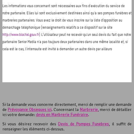
Si la demande vous concerne directement, merci de remplir une demande
de
Prévoyance Obsèques ici
. Concernant la
Marbrerie
, merci de détailler
ici votre demande:
devis en Marbrerie Funéraire
.
Si vous désirez recevoir des
Devis de Pompes Funèbres
, il suffit de
renseigner les éléments ci-dessus.