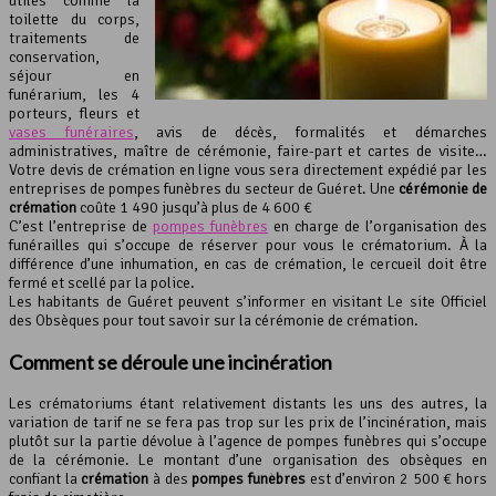
utiles comme la
toilette du corps,
traitements de
conservation,
séjour en
funérarium, les 4
porteurs, fleurs et
vases funéraires
, avis de décès, formalités et démarches
administratives, maître de cérémonie, faire-part et cartes de visite…
Votre devis de crémation en ligne vous sera directement expédié par les
entreprises de pompes funèbres du secteur de Guéret. Une
cérémonie de
crémation
coûte 1 490 jusqu’à plus de 4 600 €
C’est l’entreprise de
pompes funèbres
en charge de l’organisation des
funérailles qui s’occupe de réserver pour vous le crématorium. À la
différence d’une inhumation, en cas de crémation, le cercueil doit être
fermé et scellé par la police.
Les habitants de Guéret peuvent s’informer en visitant Le site Officiel
des Obsèques pour tout savoir sur la cérémonie de crémation.
Comment se déroule une incinération
Les crématoriums étant relativement distants les uns des autres, la
variation de tarif ne se fera pas trop sur les prix de l’incinération, mais
plutôt sur la partie dévolue à l’agence de pompes funèbres qui s’occupe
de la cérémonie. Le montant d’une organisation des obsèques en
confiant la
crémation
à des
pompes funèbres
est d’environ 2 500 € hors