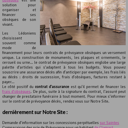
obsèques
est une
solution pour
organiser et
financer ses
obsèques de son
vivant.
Les Lédoniens
choisissent
souvent comme
mode de
financement pour leurs contrats de prévoyance obsèques un versement
unique. La construction de monuments, les plaques et ornements, le
cercueil ou urne… le contrat de prévoyance obsèques englobe une large
palette d’articles qui s’adaptent à tous les budgets. Vous pouvez
souscrire une assurance décès afin d’anticiper par exemple, les frais liés
au décès : droits de succession, frais d’obsèques, factures restant à
payer…
Le côté positif du
contrat d’assurance
est qu’il permet de financer les
frais d’obsèques
. De plus, suite à la signature du contrat, l’assuré peut
changer de prestataire funéraire à tout moment. Pour mieux s’informer
sur le contrat de prévoyance décès, rendez vous sur Notre Site.
dernièrement sur Notre Site :
Demande d’information sur les concessions perpétuelles
sur Saintes
Comparaison des prix de Prévoyance pour un habitant
de Clamart