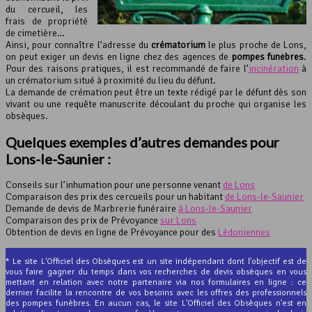
du cercueil, les
frais de propriété
de cimetière…
Ainsi, pour connaître l’adresse du
crématorium
le plus proche de Lons,
on peut exiger un devis en ligne chez des agences de
pompes funèbres
.
Pour des raisons pratiques, il est recommandé de faire l’
incinération
à
un crématorium situé à proximité du lieu du défunt.
La demande de crémation peut être un texte rédigé par le défunt dès son
vivant ou une requête manuscrite découlant du proche qui organise les
obsèques.
Quelques exemples d’autres demandes pour
Lons-le-Saunier :
Conseils sur l’inhumation pour une personne venant
de Lons
Comparaison des prix des cercueils pour un habitant
de Lons-le-Saunier
Demande de devis de Marbrerie funéraire
à Lons-le-Saunier
Comparaison des prix de Prévoyance
sur Lons
Obtention de devis en ligne de Prévoyance pour des
Lédoniennes
* Le site L'Officiel des Obsèques est un site indépendant dont l'objectif est de
vous faire gagner du temps dans vos recherches de devis obsèques en vous
mettant en relation avec notre partenaire via nos formulaires en ligne : ce
dernier facilite la rencontre de vos besoins avec les offres des professionnels
des pompes funèbres. En aucun cas, le site L'Officiel des Obsèques n'est en