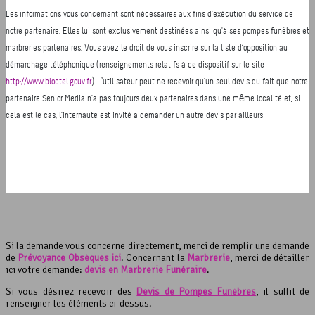
Si la demande vous concerne directement, merci de remplir une demande
de
Prévoyance Obsèques ici
. Concernant la
Marbrerie
, merci de détailler
ici votre demande:
devis en Marbrerie Funéraire
.
Si vous désirez recevoir des
Devis de Pompes Funèbres
, il suffit de
renseigner les éléments ci-dessus.