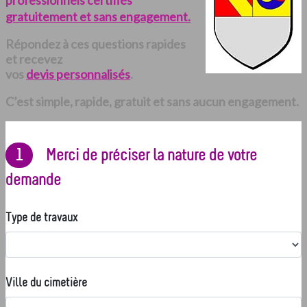
professionnels certifiés
gratuitement et sans engagement.
Répondez à ces questions rapides
et recevez
vos
devis personnalisés
.
C’est simple, rapide, gratuit et sans aucun engagement.