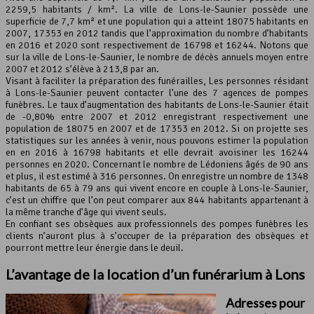
2259,5 habitants / km². La ville de Lons-le-Saunier possède une
superficie de 7,7 km² et une population qui a atteint 18075 habitants en
Leaflet
, ©
OpenStreetMap
contributeurs
2007, 17353 en 2012 tandis que l’approximation du nombre d’habitants
en 2016 et 2020 sont respectivement de 16798 et 16244. Notons que
sur la ville de Lons-le-Saunier, le nombre de décès annuels moyen entre
2007 et 2012 s’élève à 213,8 par an.
Visant à faciliter la préparation des funérailles, Les personnes résidant
à Lons-le-Saunier peuvent contacter l’une des 7 agences de pompes
funèbres. Le taux d’augmentation des habitants de Lons-le-Saunier était
de -0,80% entre 2007 et 2012 enregistrant respectivement une
population de 18075 en 2007 et de 17353 en 2012. Si on projette ses
statistiques sur les années à venir, nous pouvons estimer la population
en en 2016 à 16798 habitants et elle devrait avoisiner les 16244
personnes en 2020. Concernant le nombre de Lédoniens âgés de 90 ans
et plus, il est estimé à 316 personnes. On enregistre un nombre de 1348
habitants de 65 à 79 ans qui vivent encore en couple à Lons-le-Saunier,
c’est un chiffre que l’on peut comparer aux 844 habitants appartenant à
la même tranche d’âge qui vivent seuls.
En confiant ses obsèques aux professionnels des pompes funèbres les
clients n’auront plus à s’occuper de la préparation des obsèques et
pourront mettre leur énergie dans le deuil.
L’avantage de la location d’un funérarium à Lons
Adresses pour