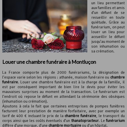
un lieu permettant
aux familles et amis
d’un défunt de se
recueillir en toute
quiétude. Grâce au
funérarium, on peut
louer un lieu pour
accueillir le défunt
jusqu’au moment de
son inhumation ou
sa crémation.
Louer une chambre funéraire à Montluçon
La France comporte plus de 2000 funérariums, la désignation de
l’espace varie selon les régions : athanée, maison funéraire ou
chambre
funéraire
. Louer une chambre funéraire est à la charge de la famille, il
est par conséquent important de bien lire le devis pour éviter les
mauvaises surprises au moment de la transaction. Le funérarium est
l’endroit où repose le défunt en attendant la cérémonie des obsèques
(inhumation ou crémation).
Ajoutons à cela le fait que certaines entreprises de pompes funèbres
facturent leur prestation de manière forfaitaire, avec par exemple un
tarif de 400 € incluant le prix de la
chambre funéraire
, le transport du
corps ainsi que les coûts éventuels d’un
thanatopracteur
. Le
funérarium
diffère d’une morgue, d’une
chambre mortuaire
ou d’un hôpital.