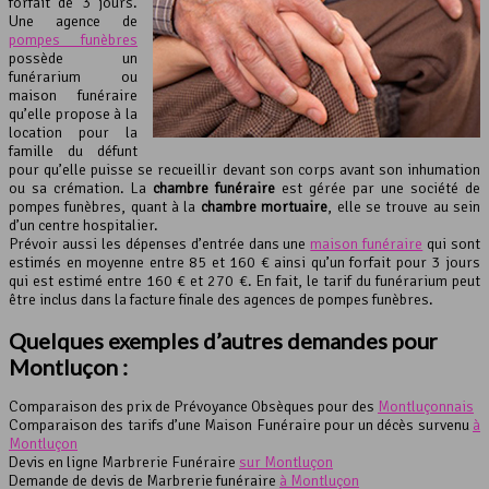
forfait de 3 jours.
Une agence de
pompes funèbres
possède un
funérarium ou
maison funéraire
qu’elle propose à la
location pour la
famille du défunt
pour qu’elle puisse se recueillir devant son corps avant son inhumation
ou sa crémation. La
chambre funéraire
est gérée par une société de
pompes funèbres, quant à la
chambre mortuaire
, elle se trouve au sein
d’un centre hospitalier.
Prévoir aussi les dépenses d’entrée dans une
maison funéraire
qui sont
estimés en moyenne entre 85 et 160 € ainsi qu’un forfait pour 3 jours
qui est estimé entre 160 € et 270 €. En fait, le tarif du funérarium peut
être inclus dans la facture finale des agences de pompes funèbres.
Quelques exemples d’autres demandes pour
Montluçon :
Comparaison des prix de Prévoyance Obsèques pour des
Montluçonnais
Comparaison des tarifs d’une Maison Funéraire pour un décès survenu
à
Montluçon
Devis en ligne Marbrerie Funéraire
sur Montluçon
Demande de devis de Marbrerie funéraire
à Montluçon