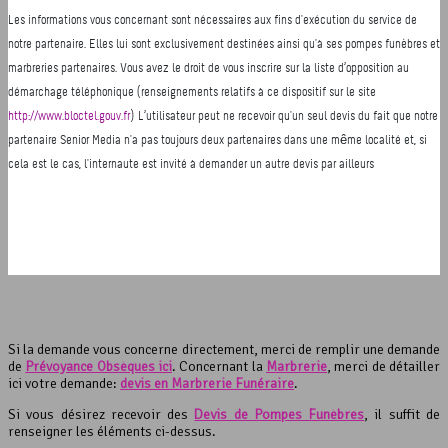
Si la demande vous concerne directement, merci de remplir une demande
de
Prévoyance Obsèques ici
. Concernant la
Marbrerie
, merci de détailler
ici votre demande:
devis en Marbrerie Funéraire
.
Si vous désirez recevoir des
Devis de Pompes Funèbres
, il suffit de
renseigner les éléments ci-dessus.