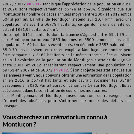
2007, 38072
en 2012
tandis que l’appréciation de la population en 2016
et 2020 sont respectivement de 36778 et 35484. Signalons que sur
Leaflet
, ©
OpenStreetMap
contributeurs
Montluçon le nombre de décès annuels moyen entre 2007 et 2012 est de
504,8 par an. La ville de Montluçon s’étend sur 20,7 km², avec une
population s’élevant à 36778 habitants, ce qui donne une densité qui
atteint 1841,9 habitants / km².
On compte 6111 habitants dont la tranche d’âge est entre 65 et 79 ans
sur Montluçon parmi eux 1883 hommes et 3500 femmes, dans cette
population 2162 habitants vivent seuls. On dénombre 3557 habitants de
65 à 79 ans qui vivent encore en couple à Montluçon, ce nombre peut
être comparé aux 2162 habitants de la même tranche d’âge qui vivent
seuls. L’évolution de la population de Montluçon a atteint de -0,85%
entre 2007 et 2012 enregistrant respectivement une population de
39761 en 2007 et de 38072
en 2012
. Si on projette ses statistiques sur
les années à venir, nous pouvons obtenir une estimation de la population
en en 2016 à 36778 habitants et elle devrait avoisiner les 35484
personnes en 2020. Par ailleurs, on dénombre 14 sur Montluçon. Ils se
spécialisent dans la constitution de couronnes mortuaires.
Les Montluçonnais et Montluçonnaises pourront se renseigner sur
L’officiel des obsèques pour s’informer aux mieux des détails des
obsèques.
Vous cherchez un crématorium connu à
Montluçon ?