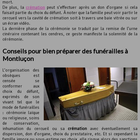
mort.
De plus, la
crémation
peut s’effectuer après un don d’organe si cela
faisait partie du choix du défunt. À noter que la famille peut voir partir le
cercueil vers la cavité de crémation soit à travers une baie vitrée ou sur
un écran vidéo.
La dernière phase de la cérémonie se traduit par la remise de l’urne
cinéraire contenant les cendres, ce geste manifeste la solennité de la
cérémonie.
Conseils pour bien préparer des funérailles à
Montluçon
L’organisation des
obsèques est
censée se
conformer aux
choix du défunt,
exprimés de son
vivant tel que le
mode de funérailles
: cérémonie laïque
ou religieuse, soins
de conservation,
inhumation du cercueil ou sa
crémation
avec éventuellement sa
dispersion, don d’organe, choix du prestataire, etc. Et si cependant la
famille ignore ou sous-estime ces choix, elle risque alors des sanctions