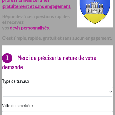
professionnels certifiés
gratuitement et sans engagement.
Répondez à ces questions rapides
et recevez
vos
devis personnalisés
.
C’est simple, rapide, gratuit et sans aucun engagement.