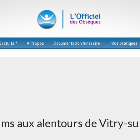
ratuits *
A Propos
Documentation funéraire
Infos pratiques
ums aux alentours de Vitry-su