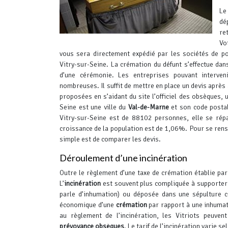
Le
dé
re
Vo
vous sera directement expédié par les sociétés de p
Vitry-sur-Seine. La crémation du défunt s’effectue da
d’une cérémonie.
Les entreprises pouvant interveni
nombreuses. Il suffit de mettre en place un devis après
proposées en s’aidant du site l’officiel des obsèques, 
Seine est une ville du
Val-de-Marne
et son code postal
Vitry-sur-Seine est de 88102 personnes, elle se rép
croissance de la population est de 1,06%.
Pour se rens
simple est de comparer les devis.
Déroulement d’une incinération
Outre le règlement d’une taxe de crémation établie par
L’
incinération
est souvent plus compliquée à supporter 
parle d’inhumation) ou déposée dans une sépulture c
économique d’une
crémation
par rapport à une inhumati
au règlement de l’incinération, les Vitriots peuven
prévoyance obsèques
.
Le tarif de l’incinération varie se