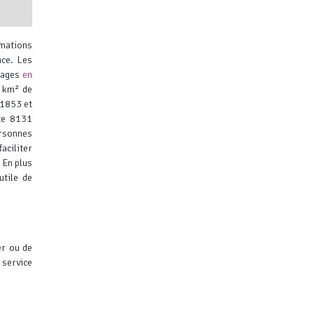
rmations
nce. Les
énages
en
7 km² de
91853 et
te 8131
ibuteurs
ersonnes
aciliter
.
En plus
utile de
er ou de
 service