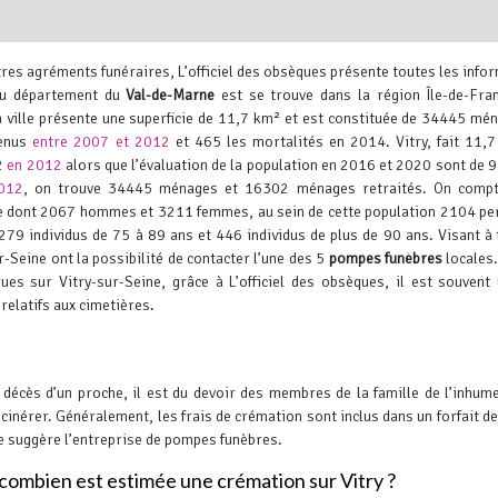
utres agréments funéraires, L’officiel des obsèques présente toutes les info
 du département du
Val-de-Marne
est se trouve dans la région Île-de-Fra
la ville présente une superficie de 11,7 km² et est constituée de 34445 m
venus
entre 2007 et 2012
et 465 les mortalités en 2014. Vitry, fait 11,
02
en 2012
alors que l’évaluation de la population en 2016 et 2020 sont de 
012
, on trouve 34445 ménages et 16302 ménages retraités. On comp
Leaflet
, ©
OpenStreetMap
contr
eine dont 2067 hommes et 3211 femmes, au sein de cette population 2104 p
5279 individus de 75 à 89 ans et 446 individus de plus de 90 ans. Visant à f
r-Seine ont la possibilité de contacter l’une des 5
pompes funèbres
locales
es sur Vitry-sur-Seine, grâce à L’officiel des obsèques, il est souvent 
relatifs aux cimetières.
 décès d’un proche, il est du devoir des membres de la famille de l’inhum
incinérer. Généralement, les frais de crémation sont inclus dans un forfait de
e suggère l’entreprise de pompes funèbres.
combien est estimée une crémation sur Vitry ?