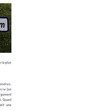
 la plus
cendres.
erre (on
rgument
l. Quant
vant une