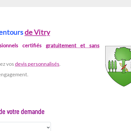
lentours
de Vitry
ionnels certifiés
gratuitement et sans
vez
vos
devis personnalisés
.
n engagement.