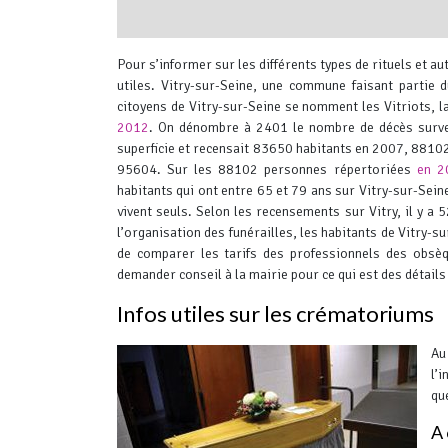
interserver coupons
Pour s’informer sur les différents types de rituels et a
utiles.
Vitry-sur-Seine, une commune faisant partie
citoyens de Vitry-sur-Seine se nomment les Vitriots, 
2012
.
On dénombre à 2401 le nombre de décès sur
superficie et recensait 83650 habitants en 2007, 881
95604.
Sur les 88102 personnes répertoriées
en 2
habitants qui ont entre 65 et 79 ans sur Vitry-sur-S
vivent seuls. Selon les recensements sur Vitry, il y a 
l’organisation des funérailles, les habitants de Vitry-su
de comparer les tarifs des professionnels des obsèqu
demander conseil à la mairie pour ce qui est des détails 
Infos utiles sur les crématoriums
Au
l’
qu
A 