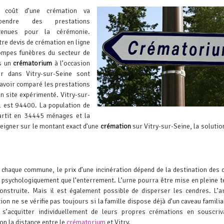
 coût d’une crémation va
pendre des prestations
tenues pour la cérémonie.
tre devis de crémation en ligne
ompes funèbres du secteur de
ns un
crématorium
à l’occasion
r dans Vitry-sur-Seine sont
 avoir comparé les prestations
un site expérimenté. Vitry-sur-
 est 94400. La population de
artit en 34445 ménages et la
eigner sur le montant exact d’une
crémation
sur Vitry-sur-Seine, la solution
 chaque commune, le prix d’une incinération dépend de la destination des 
psychologiquement que l’enterrement. L’urne pourra être mise en pleine t
onstruite. Mais il est également possible de disperser les cendres.
L’a
on ne se vérifie pas toujours si la famille dispose déjà d’un caveau familia
t s’acquitter individuellement de leurs propres crémations en souscri
lon la distance entre le
crématorium
et Vitry.