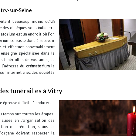
itry-sur-Seine
coûtent beaucoup moins qu’
un
ge des obsèques vous indiquera
matorium est un endroit où l’on
orium consiste donc à recevoir
le et effectuer convenablement
enseigne spécialisée dans le
es funérailles de vos amis, de
e l’adresse du
crématorium
le
 sur internet chez des sociétés
es funérailles à Vitry
 épreuve difficile à endurer.
u temps sur toutes les étapes,
ialisée en l’organisation des
ation ou crémation, soins de
’organe doivent respecter la