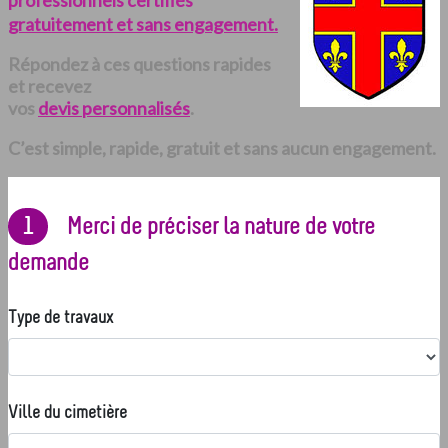
professionnels certifiés
gratuitement et sans engagement.
Répondez à ces questions rapides
et recevez
vos
devis personnalisés
.
C’est simple, rapide, gratuit et sans aucun engagement.