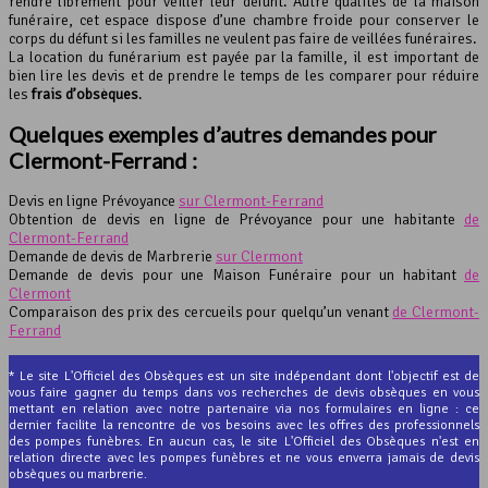
rendre librement pour veiller leur défunt. Autre qualités de la maison
funéraire, cet espace dispose d’une chambre froide pour conserver le
corps du défunt si les familles ne veulent pas faire de veillées funéraires.
La location du funérarium est payée par la famille, il est important de
bien lire les devis et de prendre le temps de les comparer pour réduire
les
frais d’obsèques
.
Quelques exemples d’autres demandes pour
Clermont-Ferrand :
Devis en ligne Prévoyance
sur Clermont-Ferrand
Obtention de devis en ligne de Prévoyance pour une habitante
de
Clermont-Ferrand
Demande de devis de Marbrerie
sur Clermont
Demande de devis pour une Maison Funéraire pour un habitant
de
Clermont
Comparaison des prix des cercueils pour quelqu’un venant
de Clermont-
Ferrand
* Le site L'Officiel des Obsèques est un site indépendant dont l'objectif est de
vous faire gagner du temps dans vos recherches de devis obsèques en vous
mettant en relation avec notre partenaire via nos formulaires en ligne : ce
dernier facilite la rencontre de vos besoins avec les offres des professionnels
des pompes funèbres. En aucun cas, le site L'Officiel des Obsèques n'est en
relation directe avec les pompes funèbres et ne vous enverra jamais de devis
obsèques ou marbrerie.