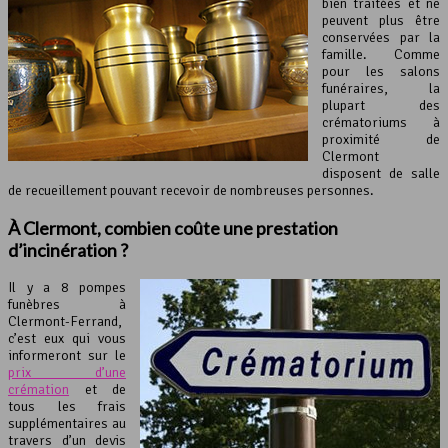
bien traitées et ne
peuvent plus être
conservées par la
famille. Comme
pour les salons
funéraires, la
plupart des
crématoriums à
proximité de
Clermont
disposent de salle
de recueillement pouvant recevoir de nombreuses personnes.
À Clermont, combien coûte une prestation
d’incinération ?
Il y a 8 pompes
funèbres à
Clermont-Ferrand,
c’est eux qui vous
informeront sur le
prix d’une
crémation
et de
tous les frais
supplémentaires au
travers d’un devis