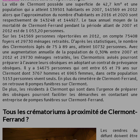
La ville de Clermont possède une superficie de 42,7 km² et une
population qui a atteint 139501 habitants en 2007, 141569 en 2012
Leaflet
, ©
OpenStreetMap
contributeurs
alors que l’approximation du nombre d’habitants en 2016 et 2020 sont
respectivement de 143248 et 144927. Le taux annuel moyen de la
mortalité de Clermont-Ferrand pendant la période allant de 2007 et
2012 est de 1 053,20 personnes.
Sur les 141569 personnes répertoriées en 2012, on compte 75408
foyers et 29730 ménages retraités. D’après les statistiques, le nombre
des Clermontois âgés de 75 à 89 ans, atteint 10732 personnes. Avec
une augmentation annuelle de la population de 0,30% entre 2007 et
2012 et 29730 ménages retraités, les Clermontois avisés pourront
préparer à l’avance leurs obsèques en adoptant un contrat de prévoyance
obsèques. Il y a 14675 personnes qui ont entre 65 et 79 ans sur
Clermont dont 3767 hommes et 6965 femmes, dans cette population
5153 personnes vivent seuls. En plus du cimetière de Clermont-Ferrand,
on retrouve 8 pompes funèbres sur Clermont.
De plus, les résidents à Clermont qui sont dans l’urgence de préparer
des obsèques pourront faciliter les démarches en contactant une
entreprise de pompes funèbres sur Clermont-Ferrand.
Tous les crématoriums à proximité de Clermont-
Ferrand ?
Les cendres du
défunt doivent être