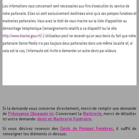
Si la demande vous concerne directement, merci de remplir une demande
de
Prévoyance Obsèques ici
. Concernant la
Marbrerie
, merci de détailler
ici votre demande:
devis en Marbrerie Funéraire
.
Si vous désirez recevoir des
Devis de Pompes Funèbres
, il suffit de
renseigner les éléments ci-dessus.