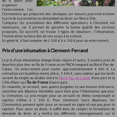
de 6 jours pour
organiser
l’enterrement. Les
Clermontois qui préparent des obsèques sur mesure pourront estimer
le prix de la prestation en demandant un devis sur Notre Site.
Comparer les prestations des différents opérateurs à Clermont est
nécessaire, car il permet de garantir la bonne qualité des services
proposés. De surcroît, on trouve 3 types de sépulture : l’inhumation,
l’incinération ou faire don de son corps à la science.
En général, il faut compter de 2 100 € à 4 700 € pour un enterrement.
Prix d’une inhumation à Clermont-Ferrand
Le prix d’une inhumation change d’une région à l’autre, il coutera près de
deux fois plus cher en Île de France ou en PACA comparé au Nord-Pas-de-
Calais. Un enterrement peut couter approximativement 4 000 €. La
crémation est toutefois moins chère, 3 100 €, sans oublier que les tarifs
varient du simple au double entre le
Nord-Pas-de-Calais
d’une part et la
Côte d’Azur ou l’
Île-de-France
d’autre part.
En revanche, le cercueil, avec quatre poignées et une housse intérieure,
constitue une dépense inévitable aussi bien pour l’inhumation que pour
la crémation. Le prix moyen pour un cercueil en chêne comprenant le
capiton s’élève à 1 100 €. Pour minimiser leurs dépenses, les
Clermontois peuvent opter pour un cercueil en sapin et non pas pour le
capiton. Pour avoir un devis, il suffit donc de remplir le formulaire de
demande de devis et y mettre les différents renseignements sur le