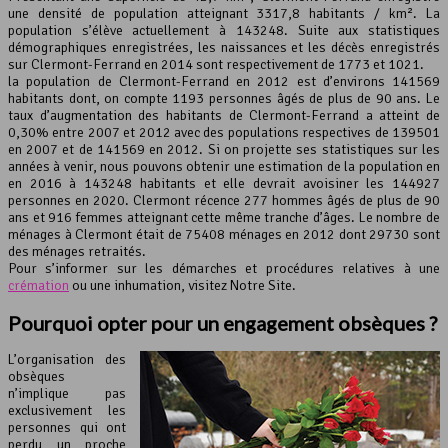
une densité de population atteignant 3317,8 habitants / km². La
population s’élève actuellement à 143248. Suite aux statistiques
Leaflet
, ©
OpenStreetMap
contributeurs
démographiques enregistrées, les naissances et les décès enregistrés
sur Clermont-Ferrand en 2014 sont respectivement de 1773 et 1021.
la population de Clermont-Ferrand en 2012 est d’environs 141569
habitants dont, on compte 1193 personnes âgés de plus de 90 ans. Le
taux d’augmentation des habitants de Clermont-Ferrand a atteint de
0,30% entre 2007 et 2012 avec des populations respectives de 139501
en 2007 et de 141569 en 2012. Si on projette ses statistiques sur les
années à venir, nous pouvons obtenir une estimation de la population en
en 2016 à 143248 habitants et elle devrait avoisiner les 144927
personnes en 2020. Clermont récence 277 hommes âgés de plus de 90
ans et 916 femmes atteignant cette même tranche d’âges. Le nombre de
ménages à Clermont était de 75408 ménages en 2012 dont 29730 sont
des ménages retraités.
Pour s’informer sur les démarches et procédures relatives à une
crémation
ou une inhumation, visitez Notre Site.
Pourquoi opter pour un engagement obsèques ?
L’organisation des
obsèques
n’implique pas
exclusivement les
personnes qui ont
perdu un proche