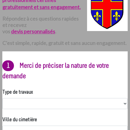
professionnels certifiés
gratuitement et sans engagement.
Répondez à ces questions rapides
et recevez
vos
devis personnalisés
.
C’est simple, rapide, gratuit et sans aucun engagement.