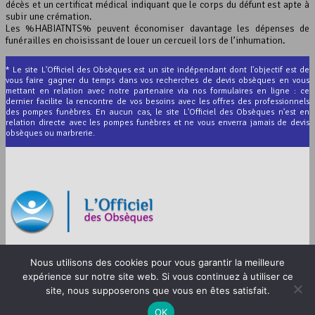
décès et un certificat médical indiquant que le corps du défunt est apte à
subir une crémation.
Les %HABIATNTS% peuvent économiser davantage les dépenses de
funérailles en choisissant de louer un cercueil lors de l’inhumation.
* Le site L'Officiel des Obsèques est un site indépendant dont l'objectif est de
vous faire gagner du temps dans vos recherches de devis obsèques en vous
mettant en relation avec notre partenaire via nos formulaires en ligne : ce
dernier facilite la rencontre de vos besoins avec les offres des professionnels
des pompes funèbres. En aucun cas, le site L'Officiel des Obsèques n'est en
relation directe avec les pompes funèbres et ne vous enverra jamais de devis
obsèques ou marbrerie.
© 2012-2026 L’Officiel des Obsèques
Nous utilisons des cookies pour vous garantir la meilleure
Mentions légales
expérience sur notre site web. Si vous continuez à utiliser ce
site, nous supposerons que vous en êtes satisfait.
CGU
OK