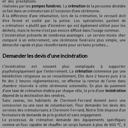
et des prestations
réalisées par les
pompes funèbres
. La
crémation
de la personne décédée
se fait dans un crématorium à l’occasion d’une cérémonie.
À la différence d’une inhumation, lors de la crémation, le cercueil doit
être fermé et scellé par la police. Les spécialistes parlent de
« crématiser » plutôt que d’incinérer qui est également utilisé pour les
déchets, mais le terme n’est pas encore diffusé dans l’usage commun.
L’incinération présente de nombreux avantages : un service moins cher
comparé à un enterrement, une cérémonie funéraire plus simple, une
démarche rapide et plus réconfortante pour certains proches…
Demander les devis d’une incinération
L’incinération est souvent plus compliquée à supporter
psychologiquement que l’enterrement. La
crémation
commence par une
bénédiction religieuse ou un recueillement, Elle dure 2 heures puis à la
fin des 2 heures réglementaires, on effectue la remise de l’urne dans
chambre réservée à cette cérémonie solennelle. En plus du paiement
d’une taxe de crémation établie par chaque ville, le prix d’une
incinération
dépend de la destination des cendres.
Sans caveau, les habitants de Clermont-Ferrand doivent avoir une
concession ou une case de columbarium. Pour demander les devis des
services des crématoriums à Clermont-Ferrand, Notre Site dispose d’un
formulaire de demande de prix gratuit et sans engagement.
Le processus de crémation demande des équipements spécifiques
comme un four capable de chauffer un corps humain à plus de 900 °C, il