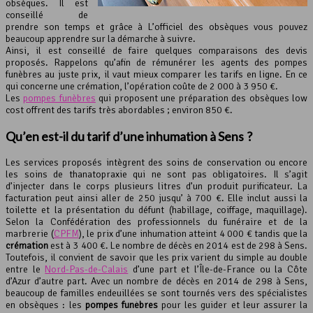
obsèques. Il est
conseillé de
prendre son temps et grâce à L’officiel des obsèques vous pouvez
beaucoup apprendre sur la démarche à suivre.
Ainsi, il est conseillé de faire quelques comparaisons des devis
proposés. Rappelons qu’afin de rémunérer les agents des pompes
funèbres au juste prix, il vaut mieux comparer les tarifs en ligne. En ce
qui concerne une crémation, l’opération coûte de 2 000 à 3 950 €.
Les
pompes funèbres
qui proposent une préparation des obsèques low
cost offrent des tarifs très abordables ; environ 850 €.
Qu’en est-il du
tarif d’une inhumation
à Sens ?
Les services proposés intègrent des soins de conservation ou encore
les soins de thanatopraxie qui ne sont pas obligatoires. Il s’agit
d’injecter dans le corps plusieurs litres d’un produit purificateur. La
facturation peut ainsi aller de 250 jusqu’ à 700 €. Elle inclut aussi la
toilette et la présentation du défunt (habillage, coiffage, maquillage).
Selon la Confédération des professionnels du funéraire et de la
marbrerie (
CPFM
), le prix d’une inhumation atteint 4 000 € tandis que la
crémation
est à 3 400 €. Le nombre de décès en 2014 est de 298 à Sens.
Toutefois, il convient de savoir que les prix varient du simple au double
entre le
Nord-Pas-de-Calais
d’une part et l’Île-de-France ou la Côte
d’Azur d’autre part. Avec un nombre de décès en 2014 de 298 à Sens,
beaucoup de familles endeuillées se sont tournés vers des spécialistes
en obsèques : les
pompes funèbres
pour les guider et leur assurer la