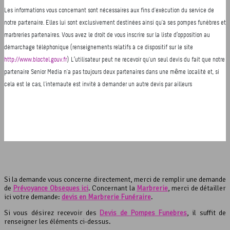
Si la demande vous concerne directement, merci de remplir une demande
de
Prévoyance Obsèques ici
. Concernant la
Marbrerie
, merci de détailler
ici votre demande:
devis en Marbrerie Funéraire
.
Si vous désirez recevoir des
Devis de Pompes Funèbres
, il suffit de
renseigner les éléments ci-dessus.