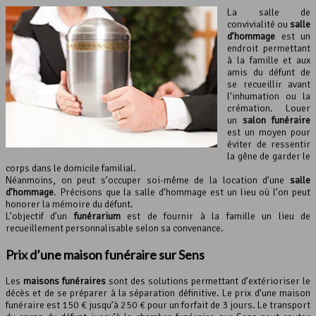
La salle de
convivialité ou
salle
d’hommage
est un
endroit permettant
à la famille et aux
amis du défunt de
se recueillir avant
l’inhumation ou la
crémation. Louer
un
salon funéraire
est un moyen pour
éviter de ressentir
la gêne de garder le
corps dans le domicile familial.
Néanmoins, on peut s’occuper soi-même de la location d’une
salle
d’hommage
. Précisons que la salle d’hommage est un lieu où l’on peut
honorer la mémoire du défunt.
L’objectif d’un
funérarium
est de fournir à la famille un lieu de
recueillement personnalisable selon sa convenance.
Prix d’une
maison funéraire
sur Sens
Les
maisons funéraires
sont des solutions permettant d’extérioriser le
décès et de se préparer à la séparation définitive. Le prix d’une maison
funéraire est 150 € jusqu’à 250 € pour un forfait de 3 jours. Le transport