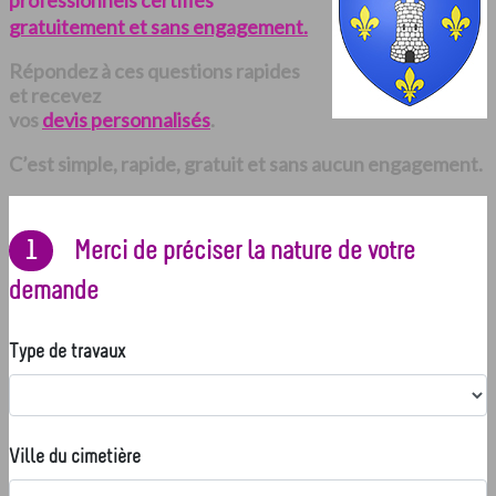
professionnels certifiés
gratuitement et sans engagement.
Répondez à ces questions rapides
et recevez
vos
devis personnalisés
.
C’est simple, rapide, gratuit et sans aucun engagement.