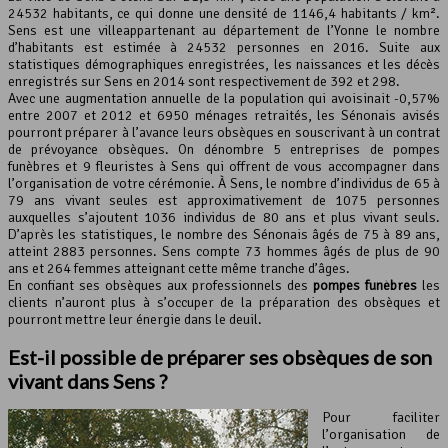
24532 habitants, ce qui donne une densité de 1146,4 habitants / km².
Sens est une villeappartenant au département de l’Yonne le nombre
Leaflet
, ©
OpenStreetMap
contributeurs
d’habitants est estimée à 24532 personnes en 2016. Suite aux
statistiques démographiques enregistrées, les naissances et les décès
enregistrés sur Sens en 2014 sont respectivement de 392 et 298.
Avec une augmentation annuelle de la population qui avoisinait -0,57%
entre 2007 et 2012 et 6950 ménages retraités, les Sénonais avisés
pourront préparer à l’avance leurs obsèques en souscrivant à un contrat
de prévoyance obsèques. On dénombre 5 entreprises de pompes
funèbres et 9 fleuristes à Sens qui offrent de vous accompagner dans
l’organisation de votre cérémonie. À Sens, le nombre d’individus de 65 à
79 ans vivant seules est approximativement de 1075 personnes
auxquelles s’ajoutent 1036 individus de 80 ans et plus vivant seuls.
D’après les statistiques, le nombre des Sénonais âgés de 75 à 89 ans,
atteint 2883 personnes. Sens compte 73 hommes âgés de plus de 90
ans et 264 femmes atteignant cette même tranche d’âges.
En confiant ses obsèques aux professionnels des
pompes funèbres
les
clients n’auront plus à s’occuper de la préparation des obsèques et
pourront mettre leur énergie dans le deuil.
Est-il possible de préparer ses obsèques de son
vivant dans Sens ?
Pour faciliter
l’organisation de