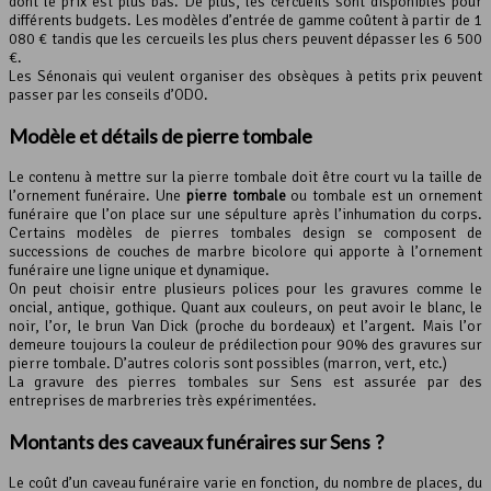
dont le prix est plus bas. De plus, les cercueils sont disponibles pour
différents budgets. Les modèles d’entrée de gamme coûtent à partir de 1
080 € tandis que les cercueils les plus chers peuvent dépasser les 6 500
€.
Les Sénonais qui veulent organiser des obsèques à petits prix peuvent
passer par les conseils d’ODO.
Modèle et détails de
pierre tombale
Le contenu à mettre sur la pierre tombale doit être court vu la taille de
l’ornement funéraire. Une
pierre tombale
ou tombale est un ornement
funéraire que l’on place sur une sépulture après l’inhumation du corps.
Certains modèles de pierres tombales design se composent de
successions de couches de marbre bicolore qui apporte à l’ornement
funéraire une ligne unique et dynamique.
On peut choisir entre plusieurs polices pour les gravures comme le
oncial, antique, gothique. Quant aux couleurs, on peut avoir le blanc, le
noir, l’or, le brun Van Dick (proche du bordeaux) et l’argent. Mais l’or
demeure toujours la couleur de prédilection pour 90% des gravures sur
pierre tombale. D’autres coloris sont possibles (marron, vert, etc.)
La gravure des pierres tombales sur Sens est assurée par des
entreprises de marbreries très expérimentées.
Montants des caveaux funéraires sur Sens ?
Le coût d’un caveau funéraire varie en fonction, du nombre de places, du