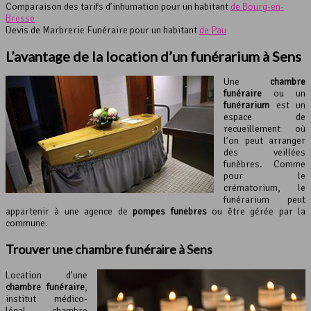
Comparaison des tarifs d’inhumation pour un habitant
de Bourg-en-
Bresse
Devis de Marbrerie Funéraire pour un habitant
de Pau
L’avantage de la location d’un funérarium à Sens
Une
chambre
funéraire
ou un
funérarium
est un
espace de
recueillement où
l’on peut arranger
des veillées
funèbres. Comme
pour le
crématorium, le
funérarium peut
appartenir à une agence de
pompes funèbres
ou être gérée par la
commune.
Trouver une
chambre funéraire
à Sens
Location d’une
chambre funéraire
,
institut médico-
légal, chambre