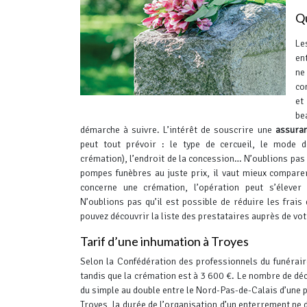
Qu
Le
en
ne
co
et
be
démarche à suivre. L’intérêt de souscrire une
assura
peut tout prévoir : le type de cercueil, le mode d
crémation), l’endroit de la concession…
N’oublions pas 
pompes funèbres au juste prix, il vaut mieux comparer 
concerne une crémation, l’opération peut s’éleve
N’oublions pas qu’il est possible de réduire les fr
pouvez découvrir la liste des prestataires auprès de v
Tarif d’une inhumation à Troyes
Selon la Confédération des professionnels du funérair
tandis que la crémation est à 3 600 €. Le nombre de décè
du simple au double entre le Nord-Pas-de-Calais d’une pa
Troyes, la durée de l’organisation d’un enterrement ne d