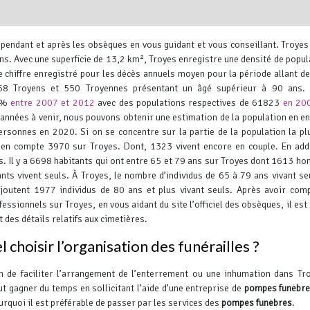
pendant et après les obsèques en vous guidant et vous conseillant.
Troyes
ns.
Avec une superficie de 13,2 km², Troyes enregistre une densité de popul
 chiffre enregistré pour les décès annuels moyen pour la période allant d
158 Troyens et 550 Troyennes présentant un âgé supérieur à 90 ans.
59%
entre 2007 et 2012
avec des populations respectives de 61823
en 20
 années à venir, nous pouvons obtenir une estimation de la population en e
Leaflet
, ©
OpenStreetMap
contr
ersonnes en 2020. Si on se concentre sur la partie de la population la pl
 en compte 3970 sur Troyes. Dont, 1323 vivent encore en couple. En add
es. Il y a 6698 habitants qui ont entre 65 et 79 ans sur Troyes dont 1613 h
ts vivent seuls. À Troyes, le nombre d’individus de 65 à 79 ans vivant se
outent 1977 individus de 80 ans et plus vivant seuls.
Après avoir comp
fessionnels sur Troyes, en vous aidant du site l’officiel des obsèques, il est
 des détails relatifs aux cimetières.
choisir l’organisation des funérailles ?
in de faciliter l’arrangement de l’enterrement ou une inhumation dans Tr
ut gagner du temps en sollicitant l’aide d’une entreprise de
pompes funèbr
urquoi il est préférable de passer par les services des
pompes funèbres
.