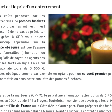
el est le prix d’un enterrement
s coûts proposés par les
treprises de
pompes funèbres
 sont pas les mêmes. Il est
nseillé de ne pas se précipiter
 grâce à ODO vous pouvez
aucoup apprendre sur la
nce obsèques
est que l’assuré
e funérailles (inhumation ou
qu’afin de payer les agents des
les tarifs en ligne. En ce qui
r aux alentours de 3 500 €.
ais des obsèques comme par exemple en optant pour un
cercueil premier pr
otre mairie ou dans notre annuaire des pompes funèbres.
e et de la marbrerie (CPFM), le prix d’une inhumation atteint plus de 3 4
s en 2014 est de 542 à Troyes. Toutefois, il convient de savoir que les prix
rt et l’
Île-de-France
ou la Côte d’Azur d’autre part. Pour préparer des funér
oit pas dépasser un délai de 6 jours. Avant de signer le contrat de planifica