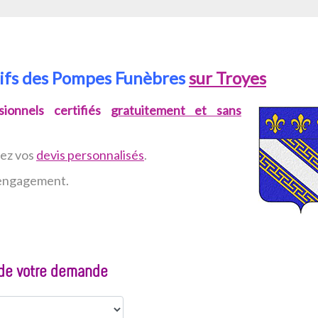
rifs des Pompes Funèbres
sur Troyes
ionnels certifiés
gratuitement et sans
vez
vos
devis personnalisés
.
n engagement.