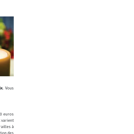
ix
.
Vous
00 euros
 varient
ailles à
tion des