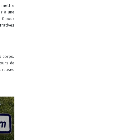
s mettre
er à une
 € pour
tratives
s corps.
tours de
breuses