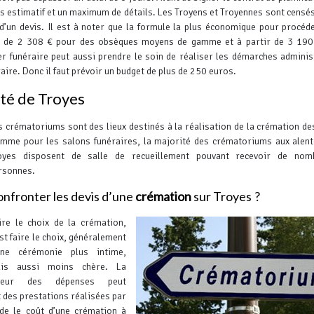
s estimatif et un maximum de détails.
Les Troyens et Troyennes sont censé
d’un devis. Il est à noter que la formule la plus économique pour procéd
rs de 2 308 € pour des obsèques moyens de gamme et à partir de 3 190
r funéraire peut aussi prendre le soin de réaliser les démarches adminis
raire. Donc il faut prévoir un budget de plus de 250 euros.
té de Troyes
s crématoriums sont des lieux destinés à la réalisation de la crémation de
mme pour les salons funéraires, la majorité des crématoriums aux alen
oyes disposent de salle de recueillement pouvant recevoir de nom
rsonnes.
nfronter les devis d’une
crémation
sur Troyes ?
ire le choix de la crémation,
est faire le choix, généralement
une cérémonie plus intime,
is aussi moins chère. La
leur des dépenses peut
t des prestations réalisées par
ude le coût d’une crémation à