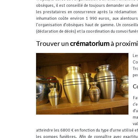
obsèques, il est conseillé de toujours demander un devi
les prestataires en concurrence après la réclamation 
inhumation coûte environ 1 990 euros, aux alentou
l’organisation d’obsèques haut de gamme.
Un conseille
(déclaration de décès) et la coordination du convoi funé
Trouver un
crématorium
à proximi
Le
Co
Tr
pe
Co
Fa
c’
d’
ma
va
atteindre les 6800 € en fonction du type d’urne utilisé e
les pompes funèbres.
Afin de connaître avec exactit