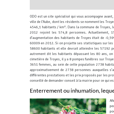
interserver coupons
ODO est un site spécialisé qui vous accompagne avant, 
ville de l’Aube, dont les résidents se nomment les Troye
4546,1 habitants / km². Dans la commune de Troyes, le
2012 rejoint les 574,8 personnes. Actuellement, 
d’augmentation des habitants de Troyes était de -0,
60009 en 2012. Si on projette ses statistiques sur les
58600 habitants et elle devrait atteindre les 57192 p
autrement dit les habitants dépassant les 80 ans, on
cimetière de Troyes, il y a 8 pompes funèbres sur Troy
3651 femmes, au sein de cette population 2738 habitan
approximativement de 2738 personnes auxquelles s’aj
différentes prestations et les prix proposés par les pro
conseillé de demander conseil à la mairie pour ce qui est
Enterrement ou inhumation, lequel 
Af
pe
po