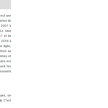
 est une
ation de
e 2007 à
Le taux
07
et de
n 2016 à
ibuteurs
us âgée,
ition au
ommes et
ules est
aré les
 souvent
oyes, on
es
. C’est