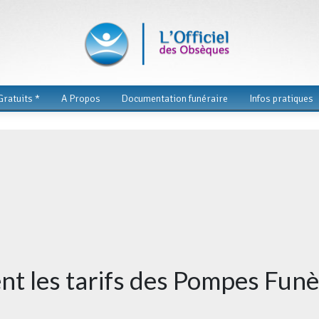
ratuits *
A Propos
Documentation funéraire
Infos pratiques
t les tarifs des Pompes Funè