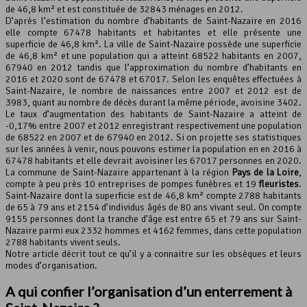
de 46,8 km² et est constituée de 32843 ménages en 2012.
D’après l’estimation du nombre d’habitants de Saint-Nazaire en 2016
Leaflet
, ©
OpenStreetMap
contributeurs
elle compte 67478 habitants et habitantes et elle présente une
superficie de 46,8 km². La ville de Saint-Nazaire possède une superficie
de 46,8 km² et une population qui a atteint 68522 habitants en 2007,
67940 en 2012 tandis que l’approximation du nombre d’habitants en
2016 et 2020 sont de 67478 et 67017. Selon les enquêtes effectuées à
Saint-Nazaire, le nombre de naissances entre 2007 et 2012 est de
3983, quant au nombre de décès durant la même période, avoisine 3402.
Le taux d’augmentation des habitants de Saint-Nazaire a atteint de
-0,17% entre 2007 et 2012 enregistrant respectivement une population
de 68522 en 2007 et de 67940 en 2012. Si on projette ses statistiques
sur les années à venir, nous pouvons estimer la population en en 2016 à
67478 habitants et elle devrait avoisiner les 67017 personnes en 2020.
La commune de Saint-Nazaire appartenant à la région
Pays de la Loire
,
compte à peu près 10 entreprises de pompes funèbres et 19
fleuristes
.
Saint-Nazaire dont la superficie est de 46,8 km² compte 2788 habitants
de 65 à 79 ans et 2154 d’individus âgés de 80 ans vivant seul. On compte
9155 personnes dont la tranche d’âge est entre 65 et 79 ans sur Saint-
Nazaire parmi eux 2332 hommes et 4162 femmes, dans cette population
2788 habitants vivent seuls.
Notre article décrit tout ce qu’il y a connaitre sur les obsèques et leurs
modes d’organisation.
A qui confier l’organisation d’un enterrement à