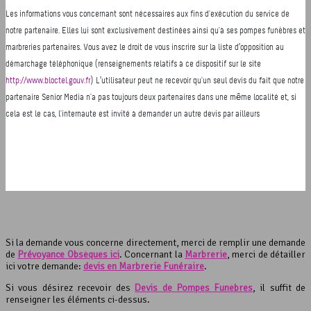
Si la demande vous concerne directement, merci de remplir une demande
de
Prévoyance Obsèques ici
. Concernant la
Marbrerie
, merci de détailler
ici votre demande:
devis en Marbrerie Funéraire
.
Si vous désirez recevoir des
Devis de Pompes Funèbres
, il suffit de
renseigner les éléments ci-dessus.