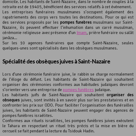
domicile. Les habitants de Saint-Nazaire, dans le nombre de couples à la
retraite est de 19405, bénéficient des services relatifs à cet événement.
Les entreprises funéraires musulmanes s’occupent également des
rapatriements des corps vers toutes les destinations. Pour ce qui est
des services proposés par les
pompes funèbres
musulmans sur Saint-
Nazaire, ils peuvent effectuer l’inhumation dans un carré musulman,
cérémonie religieuse avec présence d’un
Imam
, prière funéraire ou salât
janâza…
Sur les 10 agences funéraires que compte Saint-Nazaire, seules
quelques-unes sont spécialisés dans les obsèques musulmanes.
Spécialité des obsèques juives à Saint-Nazaire
Lors d’une cérémonie funéraire juive, le rabbin se charge normalement
de l’éloge du défunt. Les habitants de Saint-Nazaire qui souhaitent
organiser des cérémonies conformes aux habitudes judaïques devront
s’orienter vers une entreprise de
pompes funèbres
judaïque.
Les habitants juifs de Saint-Nazaire qui souhaitent
organiser des
obsèques
juives, sont invités à en savoir plus sur les prestataires et en
confronter les prix sur ODO. Pour faciliter l’organisation des funérailles
juives, les habitants de Saint-Nazaire peuvent engager des agences de
pompes funèbres israélites.
Conformes aux rituels israélites, les pompes funèbres juives exécutent
le Tahara en respectant un rituel très précis et la mise en bière du
cercueil se fait pendant la lecture du Tsidouk Hadin.