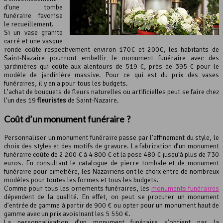
d’une tombe
funéraire favorise
le recueillement.
Si un vase granite
carré et une vasque
ronde coûte respectivement environ 170€ et 200€, les habitants de
Saint-Nazaire pourront embellir le monument funéraire avec des
jardinières qui coûte aux alentours de 519 €, près de 395 € pour le
modèle de jardinière massive. Pour ce qui est du prix des vases
funéraires, il y en a pour tous les budgets.
L’achat de bouquets de fleurs naturelles ou artificielles peut se faire chez
l’un des 19
fleuristes
de Saint-Nazaire.
Coût d’un
monument funéraire
?
Personnaliser un monument funéraire passe par l’affinement du style, le
choix des styles et des motifs de gravure. La fabrication d’un monument
funéraire coûte de 2 200 € à 4 800 € et la pose 480 € jusqu’à plus de 730
euros. En consultant le catalogue de pierre tombale et de monument
funéraire pour cimetière, les Nazairiens ont le choix entre de nombreux
modèles pour toutes les formes et tous les budgets.
Comme pour tous les ornements funéraires, les
monuments funéraires
dépendent de la qualité. En effet, on peut se procurer un monument
d’entrée de gamme à partir de 900 € ou opter pour un monument haut de
gamme avec un prix avoisinant les 5 550 €.
La personnalisation d’un monument funéraire s’obtient par la