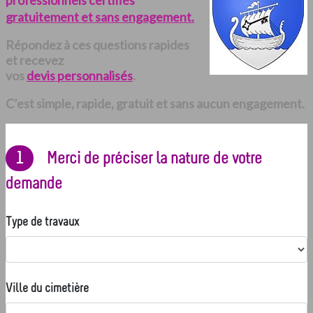
professionnels certifiés
gratuitement et sans engagement.
Répondez à ces questions rapides
et recevez
vos
devis personnalisés
.
C’est simple, rapide, gratuit et sans aucun engagement.