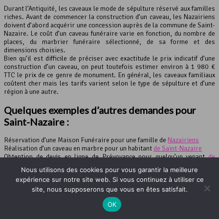
Durant l’Antiquité, les caveaux le mode de sépulture réservé aux familles
riches. Avant de commencer la construction d’un caveau, les Nazairiens
doivent d’abord acquérir une concession auprès de la commune de Saint-
Nazaire. Le coût d’un caveau funéraire varie en fonction, du nombre de
places, du marbrier funéraire sélectionné, de sa forme et des
dimensions choisies.
Bien qu’il est difficile de préciser avec exactitude le prix indicatif d’une
construction d’un caveau, on peut toutefois estimer environ à 1 980 €
TTC le prix de ce genre de monument. En général, les caveaux familiaux
coûtent cher mais les tarifs varient selon le type de sépulture et d’une
région à une autre.
Quelques exemples d’autres demandes pour
Saint-Nazaire :
Réservation d’une Maison Funéraire pour une famille de
Nazairiens
Réalisation d’un caveau en marbre pour un habitant
de Saint-Nazaire
Obtention de devis en ligne de Prévoyance pour quelqu’un venant
de
Saint-Nazaire
Nous utilisons des cookies pour vous garantir la meilleure
Conseils sur la crémation pour un habitant
de Saint-Nazaire
expérience sur notre site web. Si vous continuez à utiliser ce
Demande de devis de Marbrerie Funéraire
sur Saint-Nazaire
site, nous supposerons que vous en êtes satisfait.
Demande d’information sur les concessions perpétuelles
sur Saint-
Nazaire
OK
* Le site L'Officiel des Obsèques est un site indépendant dont l'objectif est de