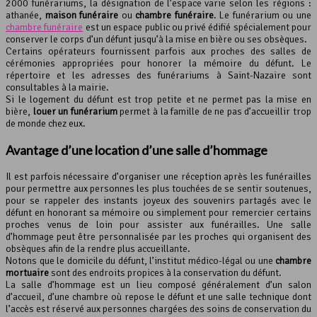
2000 funérariums, la désignation de l’espace varie selon les régions :
athanée,
maison funéraire
ou
chambre funéraire
. Le funérarium ou une
chambre funéraire
est un espace public ou privé édifié spécialement pour
conserver le corps d’un défunt jusqu’à la mise en bière ou ses obsèques.
Certains opérateurs fournissent parfois aux proches des salles de
cérémonies appropriées pour honorer la mémoire du défunt. Le
répertoire et les adresses des funérariums à Saint-Nazaire sont
consultables à la mairie.
Si le logement du défunt est trop petite et ne permet pas la mise en
bière,
louer un funérarium
permet à la famille de ne pas d’accueillir trop
de monde chez eux.
Avantage d’une location d’une
salle d’hommage
Il est parfois nécessaire d’organiser une réception après les funérailles
pour permettre aux personnes les plus touchées de se sentir soutenues,
pour se rappeler des instants joyeux des souvenirs partagés avec le
défunt en honorant sa mémoire ou simplement pour remercier certains
proches venus de loin pour assister aux funérailles. Une salle
d’hommage peut être personnalisée par les proches qui organisent des
obsèques afin de la rendre plus accueillante.
Notons que le domicile du défunt, l’institut médico-légal ou une
chambre
mortuaire
sont des endroits propices à la conservation du défunt.
La salle d’hommage est un lieu composé généralement d’un salon
d’accueil, d’une chambre où repose le défunt et une salle technique dont
l’accès est réservé aux personnes chargées des soins de conservation du