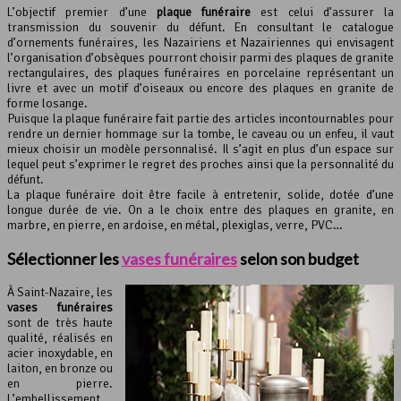
L’objectif premier d’une
plaque funéraire
est celui d’assurer la
transmission du souvenir du défunt. En consultant le catalogue
d’ornements funéraires, les Nazairiens et Nazairiennes qui envisagent
l’organisation d’obsèques pourront choisir parmi des plaques de granite
rectangulaires, des plaques funéraires en porcelaine représentant un
livre et avec un motif d’oiseaux ou encore des plaques en granite de
forme losange.
Puisque la plaque funéraire fait partie des articles incontournables pour
rendre un dernier hommage sur la tombe, le caveau ou un enfeu, il vaut
mieux choisir un modèle personnalisé. Il s’agit en plus d’un espace sur
lequel peut s’exprimer le regret des proches ainsi que la personnalité du
défunt.
La plaque funéraire doit être facile à entretenir, solide, dotée d’une
longue durée de vie. On a le choix entre des plaques en granite, en
marbre, en pierre, en ardoise, en métal, plexiglas, verre, PVC…
Sélectionner les
vases funéraires
selon son budget
À Saint-Nazaire, les
vases funéraires
sont de très haute
qualité, réalisés en
acier inoxydable, en
laiton, en bronze ou
en pierre.
L’embellissement