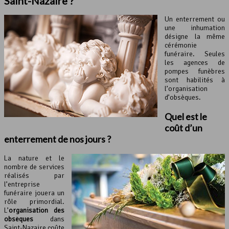
Saint-Nazaire ?
Un enterrement ou
une inhumation
désigne la même
cérémonie
funéraire. Seules
les agences de
pompes funèbres
sont habilités à
l’organisation
d’obsèques.
Quel est le
coût d’un
enterrement de nos jours ?
La nature et le
nombre de services
réalisés par
l’entreprise
funéraire jouera un
rôle primordial.
L’
organisation des
obsèques
dans
Saint-Nazaire coûte