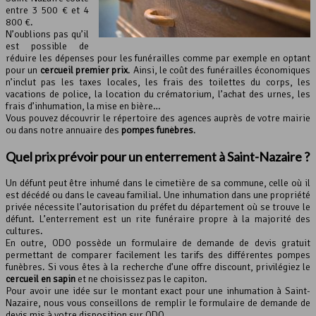
entre 3 500 € et 4
800 €.
N’oublions pas qu’il
est possible de
réduire les dépenses pour les funérailles comme par exemple en optant
pour un
cercueil premier prix
. Ainsi, le coût des funérailles économiques
n’inclut pas les taxes locales, les frais des toilettes du corps, les
vacations de police, la location du crématorium, l’achat des urnes, les
frais d’inhumation, la mise en bière…
Vous pouvez découvrir le répertoire des agences auprès de votre mairie
ou dans notre annuaire des
pompes funèbres
.
Quel prix prévoir pour
un enterrement
à Saint-Nazaire ?
Un défunt peut être inhumé dans le cimetière de sa commune, celle où il
est décédé ou dans le caveau familial. Une inhumation dans une propriété
privée nécessite l’autorisation du préfet du département où se trouve le
défunt. L’enterrement est un rite funéraire propre à la majorité des
cultures.
En outre, ODO possède un formulaire de demande de devis gratuit
permettant de comparer facilement les tarifs des différentes pompes
funèbres. Si vous êtes à la recherche d’une offre discount, privilégiez le
cercueil en sapin
et ne choisissez pas le capiton.
Pour avoir une idée sur le montant exact pour une inhumation à Saint-
Nazaire, nous vous conseillons de remplir le formulaire de demande de
devis mis à votre disposition sur ODO.