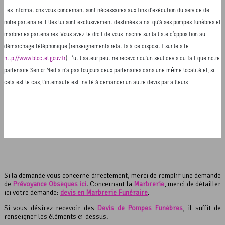
Si la demande vous concerne directement, merci de remplir une demande
de
Prévoyance Obsèques ici
. Concernant la
Marbrerie
, merci de détailler
ici votre demande:
devis en Marbrerie Funéraire
.
Si vous désirez recevoir des
Devis de Pompes Funèbres
, il suffit de
renseigner les éléments ci-dessus.