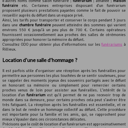
d’autres noms comme salon funéraire ;
funérarium
; athanée ;
maison
funéraire
etc. Certaines entreprises disposant d’un funérarium
proposent plusieurs prestations payantes comme le fait de pouvoir se
recueillir auprès du défunt dans un espace privé.
Ainsi, les tarifs pour transporter et conserver le corps pendant 3 jours
dans une
chambre funéraire
peuvent atteindre des sommes qui varient
environs 550 € jusqu’à un peu plus de 700 €. Certains opérateurs
fournissent occasionnellement aux proches des salles de cérémonies
appropriées pour honorer la mémoire du défunt.
Consultez ODO pour obtenir plus d’informations sur les
funérariums
à
Rillieux.
Location d’une salle d’hommage ?
Il est parfois utile d’organiser une réception après les funérailles pour
permettre aux personnes les plus touchées de se sentir soutenues, pour
se rappeler des moments joyeux des souvenirs partagés avec le défunt
en honorant sa mémoire ou simplement pour remercier certains
proches venus de loin pour assister aux funérailles. L’intérêt de la
location d’un
funérarium
est qu’il permet de ne pas recevoir trop de
monde dans sa demeure, pour certains proches cela peut s’avérer être
très fatiguant. La réception après les funérailles est essentielle, et ce
dans le but de rendre un hommage collectif au défunt. Cette procédure
est importante pour la famille et les amis, qui, se rapprochent pour
mieux s’épauler dans ces circonstances délicates.
Précisons que le coût de location d’un funérarium est approximativement