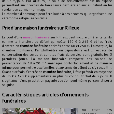
de 95 €/jour. Par ailleurs, la salle de recueillement est un espace
permettant aux proches de faire leurs derniers adieux au défunt en lui
rendant un dernier hommage.
La chambre d’hommage peut être louée à des proches qui organisent une
cérémonie religieuse ou civile.
Prix d’une
maison funéraire
sur Rillieux
Le coût d’une
maison funéraire
sur Rillieux peut inclure différents tarifs
comme le transfert du défunt qui coûte 150 € à 245 € et les frais
d’entrée en
chambre funéraire
estimés entre 60 et 250 €. La morgue, la
chambre mortuaire, l’amphithéâtre ou dépositoire est un espace de
conservation des corps et dont les frais du service sont gratuits les 3
premiers jours. La maison funéraire comporte des salons de
présentation de 18 à 20 m² aménagés confortablement et de manière
intime pour permettre aux familles et aux amis du défunt de s’y recueillir.
Quant aux frais d’entrée en
chambre funéraire
, il faut prévoir en moyenne
de 85 € à 170 € supplémentaire en plus du coût du forfait de 3 jours. Il
s’agit ainsi d’une prestation payante que l’on peut même personnaliser à
sa guise.
Caractéristiques articles d’ornements
funéraires
Au cours des