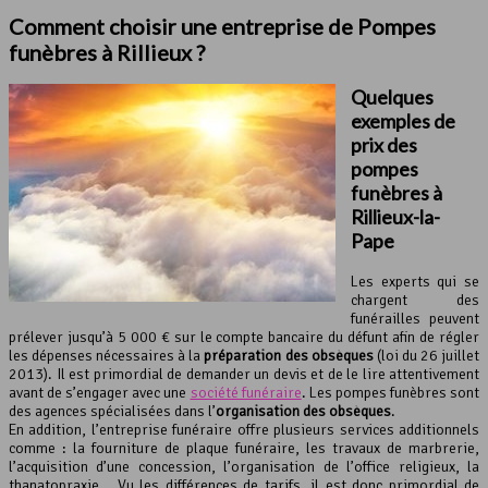
Comment choisir une entreprise de Pompes
funèbres à Rillieux ?
Quelques
exemples de
prix des
pompes
funèbres à
Rillieux-la-
Pape
Les experts qui se
chargent des
funérailles peuvent
prélever jusqu’à 5 000 € sur le compte bancaire du défunt afin de régler
les dépenses nécessaires à la
préparation des obsèques
(loi du 26 juillet
2013). Il est primordial de demander un devis et de le lire attentivement
avant de s’engager avec une
société funéraire
. Les pompes funèbres sont
des agences spécialisées dans l’
organisation des obsèques
.
En addition, l’entreprise funéraire offre plusieurs services additionnels
comme : la fourniture de plaque funéraire, les travaux de marbrerie,
l’acquisition d’une concession, l’organisation de l’office religieux, la
thanatopraxie… Vu les différences de tarifs, il est donc primordial de