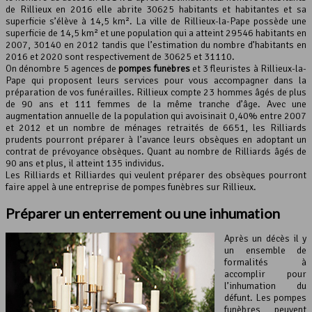
de Rillieux en 2016 elle abrite 30625 habitants et habitantes et sa
superficie s’élève à 14,5 km². La ville de Rillieux-la-Pape possède une
Leaflet
, ©
OpenStreetMap
contributeurs
superficie de 14,5 km² et une population qui a atteint 29546 habitants en
2007, 30140 en 2012 tandis que l’estimation du nombre d’habitants en
2016 et 2020 sont respectivement de 30625 et 31110.
On dénombre 5 agences de
pompes funèbres
et 3 fleuristes à Rillieux-la-
Pape qui proposent leurs services pour vous accompagner dans la
préparation de vos funérailles. Rillieux compte 23 hommes âgés de plus
de 90 ans et 111 femmes de la même tranche d’âge. Avec une
augmentation annuelle de la population qui avoisinait 0,40% entre 2007
et 2012 et un nombre de ménages retraités de 6651, les Rilliards
prudents pourront préparer à l’avance leurs obsèques en adoptant un
contrat de prévoyance obsèques. Quant au nombre de Rilliards âgés de
90 ans et plus, il atteint 135 individus.
Les Rilliards et Rilliardes qui veulent préparer des obsèques pourront
faire appel à une entreprise de pompes funèbres sur Rillieux.
Préparer un enterrement ou une inhumation
Après un décès il y
un ensemble de
formalités à
accomplir pour
l’inhumation du
défunt. Les pompes
funèbres peuvent