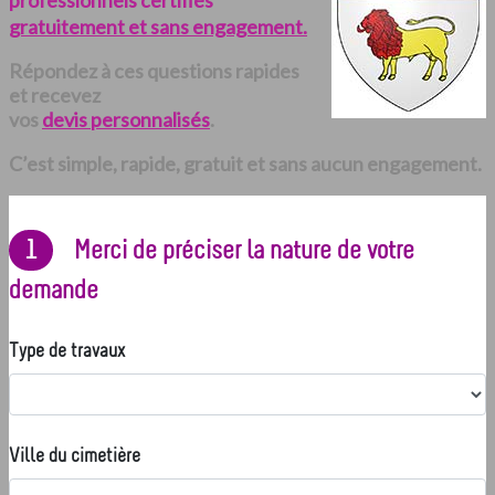
professionnels certifiés
gratuitement et sans engagement.
Répondez à ces questions rapides
et recevez
vos
devis personnalisés
.
C’est simple, rapide, gratuit et sans aucun engagement.