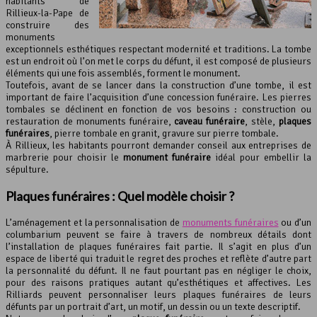
habitants de
Rillieux-la-Pape de
construire des
monuments
exceptionnels esthétiques respectant modernité et traditions. La tombe
est un endroit où l’on met le corps du défunt, il est composé de plusieurs
éléments qui une fois assemblés, forment le monument.
Toutefois, avant de se lancer dans la construction d’une tombe, il est
important de faire l’acquisition d’une concession funéraire. Les pierres
tombales se déclinent en fonction de vos besoins : construction ou
restauration de monuments funéraire,
caveau funéraire
, stèle,
plaques
funéraires
, pierre tombale en granit, gravure sur pierre tombale.
À Rillieux, les habitants pourront demander conseil aux entreprises de
marbrerie pour choisir le
monument funéraire
idéal pour embellir la
sépulture.
Plaques funéraires : Quel modèle choisir ?
L’aménagement et la personnalisation de
monuments funéraires
ou d’un
columbarium peuvent se faire à travers de nombreux détails dont
l’installation de plaques funéraires fait partie. Il s’agit en plus d’un
espace de liberté qui traduit le regret des proches et reflète d’autre part
la personnalité du défunt. Il ne faut pourtant pas en négliger le choix,
pour des raisons pratiques autant qu’esthétiques et affectives. Les
Rilliards peuvent personnaliser leurs plaques funéraires de leurs
défunts par un portrait d’art, un motif, un dessin ou un texte descriptif.