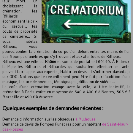
leur mort. En
choisissant la
crémation, les
Rilliards
économisent le prix
du cercueil, les
coûts de propriété
de cimetière… Si
vous habitez
Rillieux, vous
pouvez confier la crémation du corps d’un défunt entre les mains de l’un
des 5 pompes funèbres qui s’y trouvent et aux alentours de Rillieux.
Rillieux est une ville du
Rhône
et son code postal est 69140. À Rillieux-
la-Pape les Rilliards et Rilliardes qui souhaitent effectuer cet acte,
peuvent faire appel aux experts, établir un devis et s’informer davantage
sur ODO. Notons que le recueillement peut être fait par l’audition d’une
musique, lecture de poèmes, témoignages, diffusion de vidéos…
Le coût d’une crémation change avec la ville, à titre indicatif, la
crémation à Paris coûte en moyenne de 540 à 400 € à Nantes, 505 € à
Marseille et 490 € à Auxerre.
Quelques exemples de demandes récentes :
Demande d’information sur les obsèques
à Mulhouse
Demande de devis de Pompes Funèbres pour un habitant
de Saint-Maur-
des-Fossés