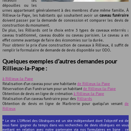
recevoir les
dépouilles ou les
urnes appartenant généralement à des membres d’une même famille. À
Rillieux-la-Pape, les habitants qui souhaitent avoir un
caveau funéraire
doivent passer par la demande de concession et comparer les devis de
construction du monument.
De plus, les Rilliards ont le choix entre 3 types de caveaux enterrés :
caveau traditionnel, caveau double ou caveau parisien. Le caveau a en
effet comme avantage de faire des économies sur la durée.
Pour obtenir le prix d’une construction de caveaux à Rillieux, il suffit de
remplir le formulaire de demande de devis disponible sur ODO.
Quelques exemples d’autres demandes pour
Rillieux-la-Pape :
à Rillieux-la-Pape
Réalisation d’un caveau pour une habitante
de Rillieux-la-Pape
Réservation d’un Funérarium pour un habitant
de Rillieux-la-Pape
Obtention de devis en ligne de crémation
à Rillieux-la-Pape
Réalisation d’un caveau funéraire pour des
Rilliards
Obtention de devis en ligne de Marbrerie pour quelqu’un venant
de
Rillieux
* Le site L'Officiel des Obsèques est un site indépendant dont l'objectif est de
vous faire gagner du temps dans vos recherches de devis obsèques en vous
mettant en relation avec notre partenaire via nos formulaires en ligne : ce