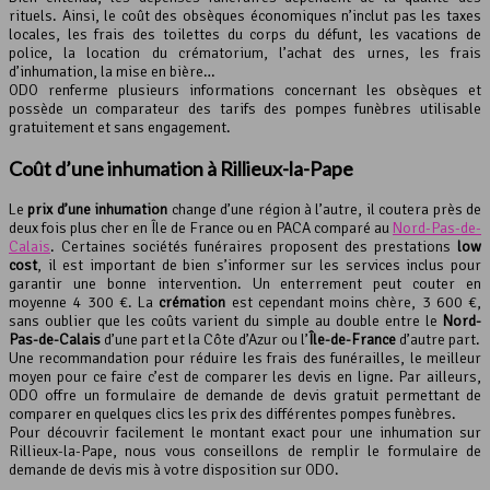
rituels. Ainsi, le coût des obsèques économiques n’inclut pas les taxes
locales, les frais des toilettes du corps du défunt, les vacations de
police, la location du crématorium, l’achat des urnes, les frais
d’inhumation, la mise en bière…
ODO renferme plusieurs informations concernant les obsèques et
possède un comparateur des tarifs des pompes funèbres utilisable
gratuitement et sans engagement.
Coût d’une inhumation à Rillieux-la-Pape
Le
prix d’une inhumation
change d’une région à l’autre, il coutera près de
deux fois plus cher en Île de France ou en PACA comparé au
Nord-Pas-de-
Calais
. Certaines sociétés funéraires proposent des prestations
low
cost
, il est important de bien s’informer sur les services inclus pour
garantir une bonne intervention. Un enterrement peut couter en
moyenne 4 300 €. La
crémation
est cependant moins chère, 3 600 €,
sans oublier que les coûts varient du simple au double entre le
Nord-
Pas-de-Calais
d’une part et la Côte d’Azur ou l’
Île-de-France
d’autre part.
Une recommandation pour réduire les frais des funérailles, le meilleur
moyen pour ce faire c’est de comparer les devis en ligne. Par ailleurs,
ODO offre un formulaire de demande de devis gratuit permettant de
comparer en quelques clics les prix des différentes pompes funèbres.
Pour découvrir facilement le montant exact pour une inhumation sur
Rillieux-la-Pape, nous vous conseillons de remplir le formulaire de
demande de devis mis à votre disposition sur ODO.