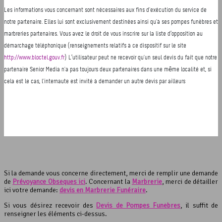
Si la demande vous concerne directement, merci de remplir une demande
de
Prévoyance Obsèques ici
. Concernant la
Marbrerie
, merci de détailler
ici votre demande:
devis en Marbrerie Funéraire
.
Si vous désirez recevoir des
Devis de Pompes Funèbres
, il suffit de
renseigner les éléments ci-dessus.