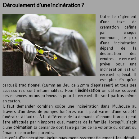
Déroulement d’une
incinération
?
Outre le règlement
d’une taxe de
crémation définie
par chaque
commune, le prix
d’une incinération
dépend de la
destination des
cendres. Le cercueil
prévu pour une
incinération est un
cercueil spécial. Il
est plus fin qu’un
cercueil traditionnel (18mm au lieu de 22mm d’épaisseur) et tous ses
accessoires sont inflammables. Pour l’
incinération
on utilise souvent
des essences moins précieuses pour le cercueil. Ils sont parfois même
en carton.
Il faut demander combien coûte une incinération dans Mulhouse au
travers d’un devis de pompes funèbres car il peut varier d’une société
funéraire à l’autre. À la différence de la demande d’inhumation qui peut
être effectuée par n’importe quel membre de la famille, lorsqu’il s’agit
d’une
crémation
la demande doit faire partie de la volonté du défunt ou
émaner de proches parents.
Le coût d’incinération inclut quasiment systématiquement les détails