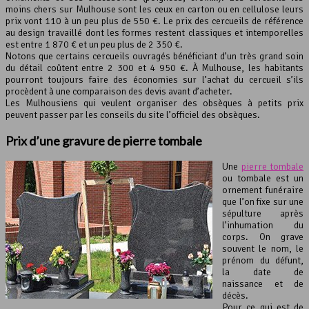
moins chers sur Mulhouse sont les ceux en carton ou en cellulose leurs
prix vont 110 à un peu plus de 550 €. Le prix des cercueils de référence
au design travaillé dont les formes restent classiques et intemporelles
est entre 1 870 € et un peu plus de 2 350 €.
Notons que certains cercueils ouvragés bénéficiant d’un très grand soin
du détail coûtent entre 2 300 et 4 950 €. À Mulhouse, les habitants
pourront toujours faire des économies sur l’achat du cercueil s’ils
procèdent à une comparaison des devis avant d’acheter.
Les Mulhousiens qui veulent organiser des obsèques à petits prix
peuvent passer par les conseils du site l’officiel des obsèques.
Prix d’une gravure de pierre tombale
Une
pierre tombale
ou tombale est un
ornement funéraire
que l’on fixe sur une
sépulture après
l’inhumation du
corps. On grave
souvent le nom, le
prénom du défunt,
la date de
naissance et de
décès.
Pour ce qui est de