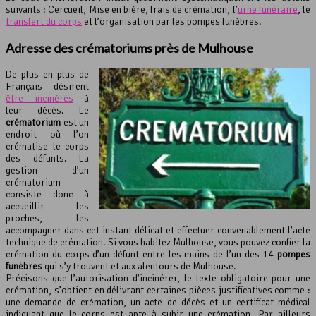
suivants : Cercueil, Mise en bière, frais de crémation, l’
urne funéraire
, le
transfert du corps
et l’organisation par les pompes funèbres.
Adresse des crématoriums près de Mulhouse
De plus en plus de
Français désirent
être incinérés
à
leur décès. Le
crématorium
est un
endroit où l’on
crématise le corps
des défunts. La
gestion d’un
crématorium
consiste donc à
accueillir les
proches, les
accompagner dans cet instant délicat et effectuer convenablement l’acte
technique de crémation. Si vous habitez Mulhouse, vous pouvez confier la
crémation du corps d’un défunt entre les mains de l’un des 14
pompes
funèbres
qui s’y trouvent et aux alentours de Mulhouse.
Précisons que l’autorisation d’incinérer, le texte obligatoire pour une
crémation, s’obtient en délivrant certaines pièces justificatives comme :
une demande de crémation, un acte de décès et un certificat médical
indiquant que le corps est apte à subir une crémation. Par ailleurs