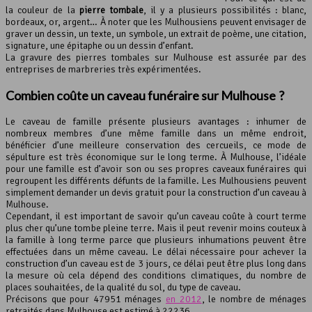
la couleur de la
pierre tombale
, il y a plusieurs possibilités : blanc,
bordeaux, or, argent… À noter que les Mulhousiens peuvent envisager de
graver un dessin, un texte, un symbole, un extrait de poème, une citation,
signature, une épitaphe ou un dessin d’enfant.
La gravure des pierres tombales sur Mulhouse est assurée par des
entreprises de marbreries très expérimentées.
Combien coûte un caveau funéraire sur Mulhouse ?
Le caveau de famille présente plusieurs avantages : inhumer de
nombreux membres d’une même famille dans un même endroit,
bénéficier d’une meilleure conservation des cercueils, ce mode de
sépulture est très économique sur le long terme. À Mulhouse, l’idéale
pour une famille est d’avoir son ou ses propres caveaux funéraires qui
regroupent les différents défunts de la famille. Les Mulhousiens peuvent
simplement demander un devis gratuit pour la construction d’un caveau à
Mulhouse.
Cependant, il est important de savoir qu’un caveau coûte à court terme
plus cher qu’une tombe pleine terre. Mais il peut revenir moins couteux à
la famille à long terme parce que plusieurs inhumations peuvent être
effectuées dans un même caveau. Le délai nécessaire pour achever la
construction d’un caveau est de 3 jours, ce délai peut être plus long dans
la mesure où cela dépend des conditions climatiques, du nombre de
places souhaitées, de la qualité du sol, du type de caveau.
Précisons que pour 47951 ménages
en 2012
, le nombre de ménages
retraités dans Mulhouse est estimé à 22236.