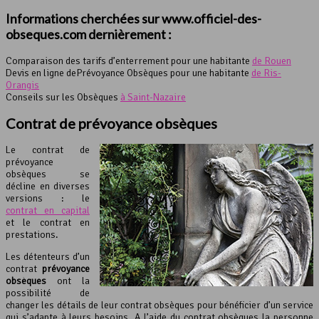
Informations cherchées sur www.officiel-des-
obseques.com dernièrement :
Comparaison des tarifs d’enterrement pour une habitante
de Rouen
Devis en ligne dePrévoyance Obsèques pour une habitante
de Ris-
Orangis
Conseils sur les Obsèques
à Saint-Nazaire
Contrat de
prévoyance obsèques
Le contrat de
prévoyance
obsèques se
décline en diverses
versions : le
contrat en capital
et le contrat en
prestations.
Les détenteurs d’un
contrat
prévoyance
obsèques
ont la
possibilité de
changer les détails de leur contrat obsèques pour bénéficier d’un service
qui s’adapte à leurs besoins. A l’aide du contrat obsèques la personne