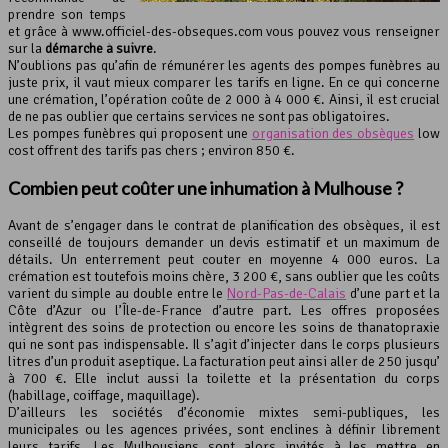
prendre son temps
et grâce à www.officiel-des-obseques.com vous pouvez vous renseigner
sur la
démarche à suivre
.
N’oublions pas qu’afin de rémunérer les agents des pompes funèbres au
juste prix, il vaut mieux comparer les tarifs en ligne. En ce qui concerne
une crémation, l’opération coûte de 2 000 à 4 000 €. Ainsi, il est crucial
de ne pas oublier que certains services ne sont pas obligatoires.
Les pompes funèbres qui proposent une
organisation des obsèques
low
cost offrent des tarifs pas chers ; environ 850 €.
Combien peut coûter une inhumation à Mulhouse ?
Avant de s’engager dans le contrat de planification des obsèques, il est
conseillé de toujours demander un devis estimatif et un maximum de
détails. Un enterrement peut couter en moyenne 4 000 euros. La
crémation est toutefois moins chère, 3 200 €, sans oublier que les coûts
varient du simple au double entre le
Nord-Pas-de-Calais
d’une part et la
Côte d’Azur ou l’Île-de-France d’autre part. Les offres proposées
intègrent des soins de protection ou encore les soins de thanatopraxie
qui ne sont pas indispensable. Il s’agit d’injecter dans le corps plusieurs
litres d’un produit aseptique. La facturation peut ainsi aller de 250 jusqu’
à 700 €. Elle inclut aussi la toilette et la présentation du corps
(habillage, coiffage, maquillage).
D’ailleurs les sociétés d’économie mixtes semi-publiques, les
municipales ou les agences privées, sont enclines à définir librement
leurs tarifs. Les Mulhousiens sont alors invités à les mettre en