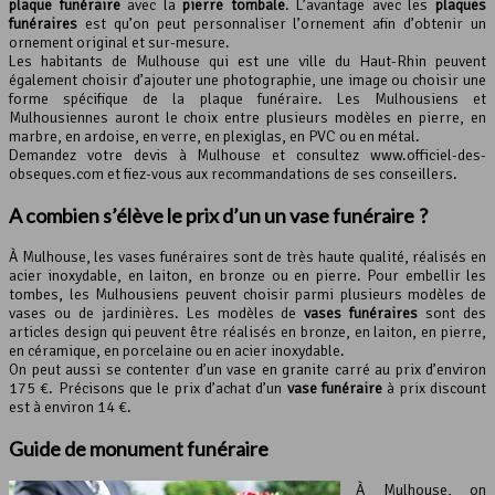
plaque funéraire
avec la
pierre tombale
. L’avantage avec les
plaques
funéraires
est qu’on peut personnaliser l’ornement afin d’obtenir un
ornement original et sur-mesure.
Les habitants de Mulhouse qui est une ville du Haut-Rhin peuvent
également choisir d’ajouter une photographie, une image ou choisir une
forme spécifique de la plaque funéraire. Les Mulhousiens et
Mulhousiennes auront le choix entre plusieurs modèles en pierre, en
marbre, en ardoise, en verre, en plexiglas, en PVC ou en métal.
Demandez votre devis à Mulhouse et consultez www.officiel-des-
obseques.com et fiez-vous aux recommandations de ses conseillers.
A combien s’élève le prix d’un un vase funéraire ?
À Mulhouse, les vases funéraires sont de très haute qualité, réalisés en
acier inoxydable, en laiton, en bronze ou en pierre. Pour embellir les
tombes, les Mulhousiens peuvent choisir parmi plusieurs modèles de
vases ou de jardinières. Les modèles de
vases funéraires
sont des
articles design qui peuvent être réalisés en bronze, en laiton, en pierre,
en céramique, en porcelaine ou en acier inoxydable.
On peut aussi se contenter d’un vase en granite carré au prix d’environ
175 €. Précisons que le prix d’achat d’un
vase funéraire
à prix discount
est à environ 14 €.
Guide de monument funéraire
À Mulhouse, on