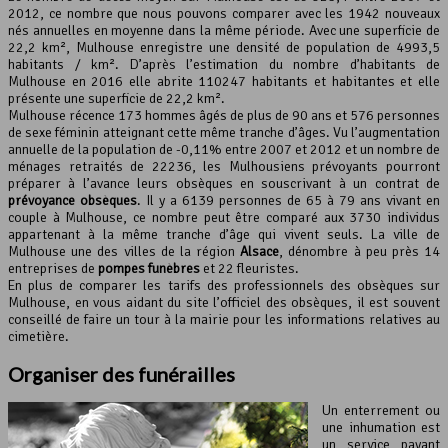
2012, ce nombre que nous pouvons comparer avec les 1942 nouveaux
nés annuelles en moyenne dans la même période. Avec une superficie de
Leaflet
, ©
OpenStreetMap
contributeurs
22,2 km², Mulhouse enregistre une densité de population de 4993,5
habitants / km². D’après l’estimation du nombre d’habitants de
Mulhouse en 2016 elle abrite 110247 habitants et habitantes et elle
présente une superficie de 22,2 km².
Mulhouse récence 173 hommes âgés de plus de 90 ans et 576 personnes
de sexe féminin atteignant cette même tranche d’âges. Vu l’augmentation
annuelle de la population de -0,11% entre 2007 et 2012 et un nombre de
ménages retraités de 22236, les Mulhousiens prévoyants pourront
préparer à l’avance leurs obsèques en souscrivant à un contrat de
prévoyance obsèques
. Il y a 6139 personnes de 65 à 79 ans vivant en
couple à Mulhouse, ce nombre peut être comparé aux 3730 individus
appartenant à la même tranche d’âge qui vivent seuls. La ville de
Mulhouse une des villes de la région
Alsace
, dénombre à peu près 14
entreprises de
pompes funèbres
et 22 fleuristes.
En plus de comparer les tarifs des professionnels des obsèques sur
Mulhouse, en vous aidant du site l’officiel des obsèques, il est souvent
conseillé de faire un tour à la mairie pour les informations relatives au
cimetière.
Organiser des funérailles
Un enterrement ou
une inhumation est
un service payant