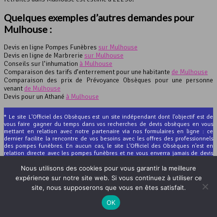
Quelques exemples d’autres demandes pour
Mulhouse :
Devis en ligne Pompes Funèbres
sur Mulhouse
Devis en ligne de Marbrerie
sur Mulhouse
Conseils sur l’inhumation
à Mulhouse
Comparaison des tarifs d’enterrement pour une habitante
de Mulhouse
Comparaison des prix de Prévoyance Obsèques pour une personne
venant
de Mulhouse
Devis pour un Athané
à Mulhouse
* Le site L'Officiel des Obsèques est un site indépendant dont l'objectif est de
vous faire gagner du temps dans vos recherches de devis obsèques en vous
mettant en relation avec notre partenaire via nos formulaires en ligne : ce
dernier facilite la rencontre de vos besoins avec les offres des professionnels
des pompes funèbres. En aucun cas, le site L'Officiel des Obsèques n'est en
relation directe avec les pompes funèbres et ne vous enverra jamais de devis
obsèques ou marbrerie.
Nous utilisons des cookies pour vous garantir la meilleure
expérience sur notre site web. Si vous continuez à utiliser ce
site, nous supposerons que vous en êtes satisfait.
OK