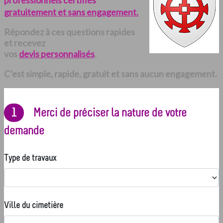
professionnels certifiés
gratuitement et sans engagement.
Répondez à ces questions rapides
et recevez
vos
devis personnalisés
.
C’est simple, rapide, gratuit et sans aucun engagement.