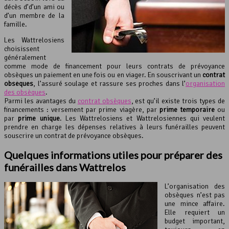
décès d’d’un ami ou
d’un membre de la
famille.
Les Wattrelosiens
choisissent
généralement
comme mode de financement pour leurs contrats de prévoyance
obsèques un paiement en une fois ou en viager. En souscrivant un
contrat
obsèques
, l’assuré soulage et rassure ses proches dans l’
organisation
des obsèques
.
Parmi les avantages du
contrat obsèques
, est qu’il existe trois types de
financements : versement par prime viagère, par
prime temporaire
ou
par
prime unique
. Les Wattrelosiens et Wattrelosiennes qui veulent
prendre en charge les dépenses relatives à leurs funérailles peuvent
souscrire un contrat de prévoyance obsèques.
Quelques informations utiles pour préparer des
funérailles dans Wattrelos
L’organisation des
obsèques n’est pas
une mince affaire.
Elle requiert un
budget important,