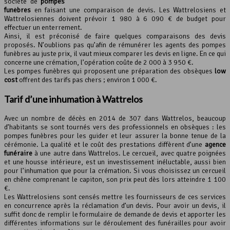
société de
pompes
funèbres
en faisant une comparaison de devis. Les Wattrelosiens et
Wattrelosiennes doivent prévoir 1 980 à 6 090 € de budget pour
effectuer un enterrement.
Ainsi, il est préconisé de faire quelques comparaisons des devis
proposés. N’oublions pas qu’afin de rémunérer les agents des pompes
funèbres au juste prix, il vaut mieux comparer les devis en ligne. En ce qui
concerne une crémation, l’opération coûte de 2 000 à 3 950 €.
Les pompes funèbres qui proposent une préparation des obsèques
low
cost
offrent des tarifs pas chers ; environ 1 000 €.
Tarif d’une inhumation à Wattrelos
Avec un nombre de décès en 2014 de 307 dans Wattrelos, beaucoup
d’habitants se sont tournés vers des professionnels en obsèques : les
pompes funèbres pour les guider et leur assurer la bonne tenue de la
cérémonie. La qualité et le coût des prestations diffèrent d’une
agence
funéraire
à une autre dans Wattrelos. Le cercueil, avec quatre poignées
et une housse intérieure, est un investissement inéluctable, aussi bien
pour l’inhumation que pour la crémation. Si vous choisissez un cercueil
en chêne comprenant le capiton, son prix peut dès lors atteindre 1 100
€.
Les Wattrelosiens sont censés mettre les fournisseurs de ces services
en concurrence après la réclamation d’un devis. Pour avoir un devis, il
suffit donc de remplir le formulaire de demande de devis et apporter les
différentes informations sur le déroulement des funérailles pour avoir