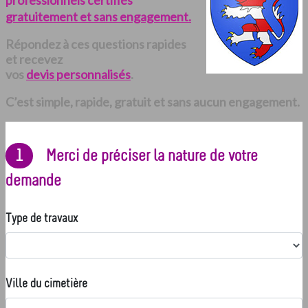
professionnels certifiés
gratuitement et sans engagement.
Répondez à ces questions rapides
et recevez
vos
devis personnalisés
.
C’est simple, rapide, gratuit et sans aucun engagement.