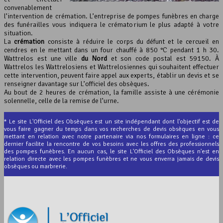
convenablement
l’intervention de crémation. L’entreprise de pompes funèbres en charge
des funérailles vous indiquera le crématorium le plus adapté à votre
situation.
La
crémation
consiste à réduire le corps du défunt et le cercueil en
cendres en le mettant dans un four chauffé à 850 °C pendant 1 h 30.
Wattrelos est une ville
du Nord
et son code postal est 59150. À
Wattrelos les Wattrelosiens et Wattrelosiennes qui souhaitent effectuer
cette intervention, peuvent faire appel aux experts, établir un devis et se
renseigner davantage sur L’officiel des obsèques.
Au bout de 2 heures de crémation, la famille assiste à une cérémonie
solennelle, celle de la remise de l’urne.
* Le site L'Officiel des Obsèques est un site indépendant dont l'objectif est de
vous faire gagner du temps dans vos recherches de devis obsèques en vous
mettant en relation avec notre partenaire via nos formulaires en ligne : ce
dernier facilite la rencontre de vos besoins avec les offres des professionnels
des pompes funèbres. En aucun cas, le site L'Officiel des Obsèques n'est en
relation directe avec les pompes funèbres et ne vous enverra jamais de devis
obsèques ou marbrerie.