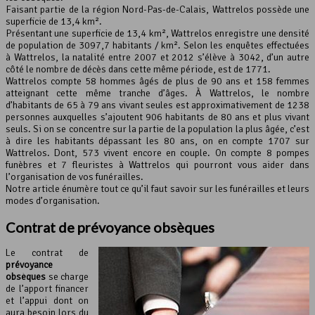
Faisant partie de la région Nord-Pas-de-Calais, Wattrelos possède une
superficie de 13,4 km².
Leaflet
, ©
OpenStreetMap
contributeurs
Présentant une superficie de 13,4 km², Wattrelos enregistre une densité
de population de 3097,7 habitants / km². Selon les enquêtes effectuées
à Wattrelos, la natalité entre 2007 et 2012 s’élève à 3042, d’un autre
côté le nombre de décès dans cette même période, est de 1771.
Wattrelos compte 58 hommes âgés de plus de 90 ans et 158 femmes
atteignant cette même tranche d’âges. À Wattrelos, le nombre
d’habitants de 65 à 79 ans vivant seules est approximativement de 1238
personnes auxquelles s’ajoutent 906 habitants de 80 ans et plus vivant
seuls. Si on se concentre sur la partie de la population la plus âgée, c’est
à dire les habitants dépassant les 80 ans, on en compte 1707 sur
Wattrelos. Dont, 573 vivent encore en couple. On compte 8 pompes
funèbres et 7 fleuristes à Wattrelos qui pourront vous aider dans
l’organisation de vos funérailles.
Notre article énumère tout ce qu’il faut savoir sur les funérailles et leurs
modes d’organisation.
Contrat de
prévoyance obsèques
Le contrat de
prévoyance
obsèques
se charge
de l’apport financer
et l’appui dont on
aura besoin lors du