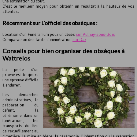
une estimation du coût.
C’est le meilleur moyen pour obtenir un résultat à la hauteur de vos
attentes.
Récemment sur L’officiel des obsèques :
Location d’un Funérarium pour un décès
sur Aulnay-sous-Bois
Comparaison des tarifs d’incinération
sur Dax
Conseils pour bien organiser des obsèques à
Wattrelos
La perte d’un
proche est toujours
une épreuve difficile
à endurer.
Les démarches
administratives, la
préparation du
défunt, la
cérémonie dans un
funérarium, les
transports du lieu
de recueillement au
cimetière, la mise en bière, la cérémonie, l’inhumation ou la crémation