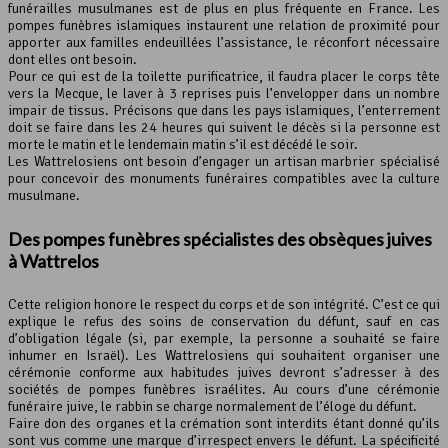
funérailles musulmanes est de plus en plus fréquente en France. Les
pompes funèbres islamiques instaurent une relation de proximité pour
apporter aux familles endeuillées l’assistance, le réconfort nécessaire
dont elles ont besoin.
Pour ce qui est de la toilette purificatrice, il faudra placer le corps tête
vers la Mecque, le laver à 3 reprises puis l’envelopper dans un nombre
impair de tissus. Précisons que dans les pays islamiques, l’enterrement
doit se faire dans les 24 heures qui suivent le décès si la personne est
morte le matin et le lendemain matin s’il est décédé le soir.
Les Wattrelosiens ont besoin d’engager un artisan marbrier spécialisé
pour concevoir des monuments funéraires compatibles avec la culture
musulmane.
Des pompes funèbres spécialistes des obsèques juives
à Wattrelos
Cette religion honore le respect du corps et de son intégrité. C’est ce qui
explique le refus des soins de conservation du défunt, sauf en cas
d’obligation légale (si, par exemple, la personne a souhaité se faire
inhumer en Israël). Les Wattrelosiens qui souhaitent organiser une
cérémonie conforme aux habitudes juives devront s’adresser à des
sociétés de pompes funèbres israélites. Au cours d’une cérémonie
funéraire juive, le rabbin se charge normalement de l’éloge du défunt.
Faire don des organes et la crémation sont interdits étant donné qu’ils
sont vus comme une marque d’irrespect envers le défunt. La spécificité