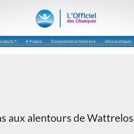
ratuits *
A Propos
Documentation funéraire
Infos pratiques
ms aux alentours de Wattrelos