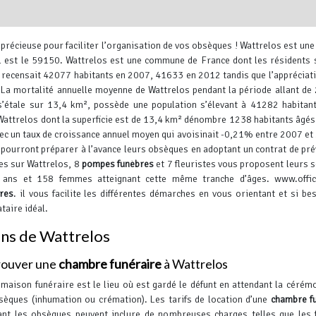
écieuse pour faciliter l’organisation de vos obsèques !
Wattrelos est une 
al est le 59150. Wattrelos est une commune de France dont les résidents 
t recensait 42077 habitants en 2007, 41633 en 2012 tandis que l’appréciati
a mortalité annuelle moyenne de Wattrelos pendant la période allant de
s’étale sur 13,4 km², possède une population s’élevant à 41282 habitan
attrelos dont la superficie est de 13,4 km² dénombre 1238 habitants âgés
Leaflet
, ©
OpenStreetMap
contr
Avec un taux de croissance annuel moyen qui avoisinait -0,21% entre 2007 et
pourront préparer à l’avance leurs obsèques en adoptant un contrat de pr
les sur Wattrelos, 8
pompes funèbres
et 7 fleuristes vous proposent leurs s
ans et 158 femmes atteignant cette même tranche d’âges.
www.offici
res
. il vous facilite les différentes démarches en vous orientant et si be
taire idéal.
ons de Wattrelos
rouver une
chambre funéraire
à Wattrelos
 maison funéraire est le lieu où est gardé le défunt en attendant la cérém
sèques (inhumation ou crémation). Les tarifs de location d’une
chambre f
ant les obsèques peuvent inclure de nombreuses charges telles que les 