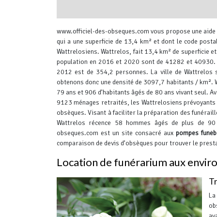
interserver coupons
www.officiel-des-obseques.com vous propose une aide pr
qui a une superficie de 13,4 km² et dont le code post
Wattrelosiens.
Wattrelos, fait 13,4 km² de superficie e
population en 2016 et 2020 sont de 41282 et 40930. L
2012 est de 354,2 personnes. La ville de Wattrelos 
obtenons donc une densité de 3097,7 habitants / km².
W
79 ans et 906 d’habitants âgés de 80 ans vivant seul. 
9123 ménages retraités, les Wattrelosiens prévoyants 
obsèques. Visant à faciliter la préparation des funérail
Wattrelos récence 58 hommes âgés de plus de 90 
obseques.com est un site consacré aux
pompes funèb
comparaison de devis d’obsèques pour trouver le presta
Location de funérarium aux envir
T
La
ob
av