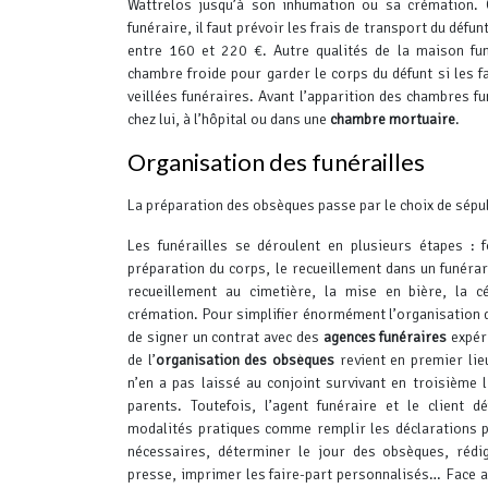
Wattrelos jusqu’à son inhumation ou sa crémation.
Q
funéraire, il faut prévoir les frais de transport du défu
entre 160 et 220 €. Autre qualités de la maison fun
chambre froide pour garder le corps du défunt si les fa
veillées funéraires.
Avant l’apparition des chambres fun
chez lui, à l’hôpital ou dans une
chambre mortuaire
.
Organisation des funérailles
La préparation des obsèques passe par le choix de sépu
Les funérailles se déroulent en plusieurs étapes : f
préparation du corps, le recueillement dans un funérar
recueillement au cimetière, la mise en bière, la c
crémation. Pour simplifier énormément l’organisation d
de signer un contrat avec des
agences funéraires
expéri
de l’
organisation des obsèques
revient en premier lieu
n’en a pas laissé au conjoint survivant en troisième l
parents.
Toutefois, l’agent funéraire et le client d
modalités pratiques comme remplir les déclarations p
nécessaires, déterminer le jour des obsèques, rédig
presse, imprimer les faire-part personnalisés… Face au