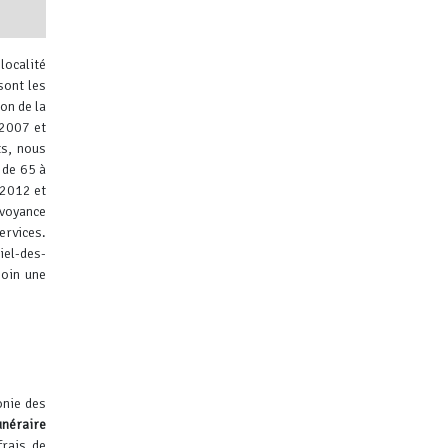
localité
sont les
on de la
 2007 et
ts, nous
 de 65 à
ibuteurs
 2012 et
évoyance
ervices.
el-des-
soin une
onie des
unéraire
frais de