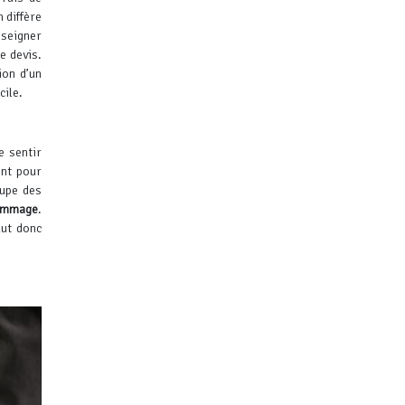
 diffère
nseigner
e devis.
ion d’un
cile.
e sentir
ent pour
cupe des
hommage
.
aut donc