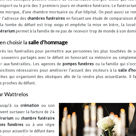
ansport ou le prix des 3 premiers jours en chambre funéraire.
Le funérarium
une morgue, d’une chambre mortuaire ou d’un hôpital. On peut aussi se re
r l’adresse des
chambres funéraires
en faisant une étude de comparaison d
 la tombe du défunt est trop exigu et empêche la mise en bière, la locat
nérarium
permet à la famille de ne pas de recevoir trop de monde à son domi
en choisir la
salle d’hommage
près les funérailles pour permettre aux personnes les plus touchées de s
 souvenirs partagés avec le défunt en honorant sa mémoire ou simplem
r aux funérailles. Les agences de
pompes funèbres
ou la famille qui s’oc
positions nécessaires pour améliorer l’accueil des visiteurs à la
salle d’
es qui organisent des obsèques afin de la rendre plus accueillante.
Il f
es proches du défunt.
ur Wattrelos
 jusqu’à sa
crémation
ou son
vent surtaxer la facture de 24
érarium
ou
chambre funéraire
es funèbres
ou à une régie
 pour accueillir le défunt dans