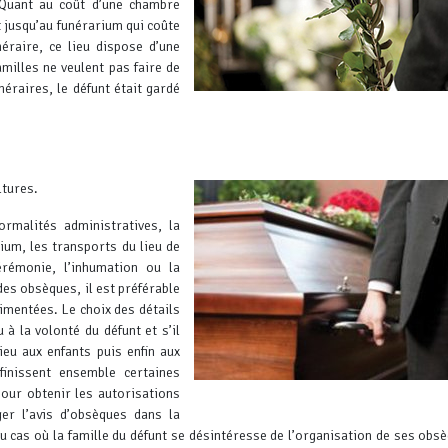
uant au coût d’une chambre
nt jusqu’au funérarium qui coûte
éraire, ce lieu dispose d’une
milles ne veulent pas faire de
éraires, le défunt était gardé
ltures.
ormalités administratives, la
ium, les transports du lieu de
érémonie, l’inhumation ou la
es obsèques, il est préférable
mentées. Le choix des détails
 à la volonté du défunt et s’il
ieu aux enfants puis enfin aux
éfinissent ensemble certaines
our obtenir les autorisations
er l’avis d’obsèques dans la
 cas où la famille du défunt se désintéresse de l’organisation de ses obs