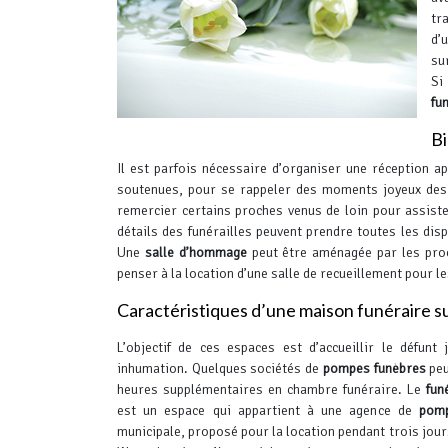
tr
d’
su
Si
fu
Bi
Il est parfois nécessaire d’organiser une réception a
soutenues, pour se rappeler des moments joyeux des
remercier certains proches venus de loin pour assiste
détails des funérailles peuvent prendre toutes les dis
Une
salle d’hommage
peut être aménagée par les proch
penser à la location d’une salle de recueillement pour l
Caractéristiques d’une maison funéraire s
L’objectif de ces espaces est d’accueillir le défunt
inhumation. Quelques sociétés de
pompes funèbres
peu
heures supplémentaires en chambre funéraire. Le
fun
est un espace qui appartient à une agence de
pomp
municipale, proposé pour la location pendant trois jours