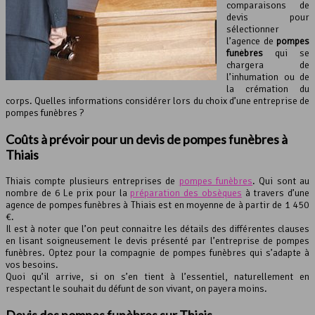
comparaisons de
devis pour
sélectionner
l’agence de
pompes
funèbres
qui se
chargera de
l’inhumation ou de
la crémation du
corps. Quelles informations considérer lors du choix d’une entreprise de
pompes funèbres ?
Coûts à prévoir pour un devis de
pompes funèbres
à
Thiais
Thiais compte plusieurs entreprises de
pompes funèbres
. Qui sont au
nombre de 6 Le prix pour la
préparation des obsèques
à travers d’une
agence de pompes funèbres à Thiais est en moyenne de à partir de 1 450
€.
Il est à noter que l’on peut connaitre les détails des différentes clauses
en lisant soigneusement le devis présenté par l’entreprise de pompes
funèbres. Optez pour la compagnie de pompes funèbres qui s’adapte à
vos besoins.
Quoi qu’il arrive, si on s’en tient à l’essentiel, naturellement en
respectant le souhait du défunt de son vivant, on payera moins.
Devis des
pompes funèbres
sur Thiais