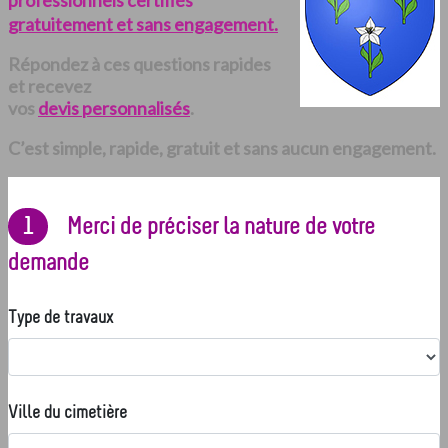
professionnels certifiés
gratuitement et sans engagement.
Répondez à ces questions rapides
et recevez
vos
devis personnalisés
.
C’est simple, rapide, gratuit et sans aucun engagement.