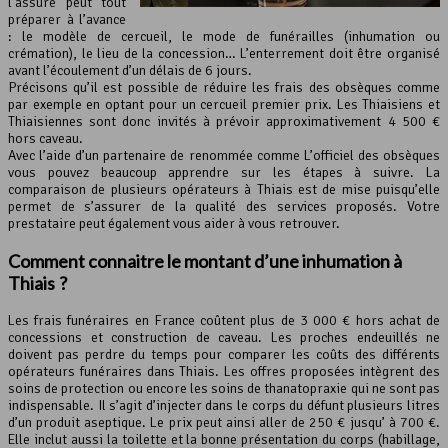
l’assuré peut tout
préparer à l’avance
: le modèle de cercueil, le mode de funérailles (inhumation ou
crémation), le lieu de la concession… L’enterrement doit être organisé
avant l’écoulement d’un délais de 6 jours.
Précisons qu’il est possible de réduire les frais des obsèques comme
par exemple en optant pour un cercueil premier prix. Les Thiaisiens et
Thiaisiennes sont donc invités à prévoir approximativement 4 500 €
hors caveau.
Avec l’aide d’un partenaire de renommée comme L’officiel des obsèques
vous pouvez beaucoup apprendre sur les étapes à suivre. La
comparaison de plusieurs opérateurs à Thiais est de mise puisqu’elle
permet de s’assurer de la qualité des services proposés. Votre
prestataire peut également vous aider à vous retrouver.
Comment connaitre le montant d’une inhumation à
Thiais ?
Les frais funéraires en France coûtent plus de 3 000 € hors achat de
concessions et construction de caveau. Les proches endeuillés ne
doivent pas perdre du temps pour comparer les coûts des différents
opérateurs funéraires dans Thiais. Les offres proposées intègrent des
soins de protection ou encore les soins de thanatopraxie qui ne sont pas
indispensable. Il s’agit d’injecter dans le corps du défunt plusieurs litres
d’un produit aseptique. Le prix peut ainsi aller de 250 € jusqu’ à 700 €.
Elle inclut aussi la toilette et la bonne présentation du corps (habillage,