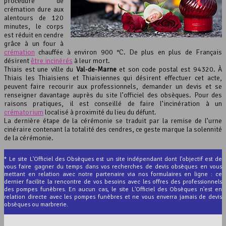
procédure de
crémation dure aux
alentours de 120
minutes, le corps
est réduit en cendre
grâce à un four à
crémation
chauffée à environ 900 °C. De plus en plus de Français
désirent
être incinérés
à leur mort.
Thiais est une ville du
Val-de-Marne
et son code postal est 94320. À
Thiais les Thiaisiens et Thiaisiennes qui désirent effectuer cet acte,
peuvent faire recourir aux professionnels, demander un devis et se
renseigner davantage auprès du site l’officiel des obsèques. Pour des
raisons pratiques, il est conseillé de faire l’incinération à un
crématorium
localisé à proximité du lieu du défunt.
La dernière étape de la cérémonie se traduit par la remise de l’urne
cinéraire contenant la totalité des cendres, ce geste marque la solennité
de la cérémonie.
* Le site L'Officiel des Obsèques est un site indépendant dont l'objectif est de
vous faire gagner du temps dans vos recherches de devis obsèques en vous
mettant en relation avec notre partenaire via nos formulaires en ligne : ce
dernier facilite la rencontre de vos besoins avec les offres des professionnels
des pompes funèbres. En aucun cas, le site L'Officiel des Obsèques n'est en
relation directe avec les pompes funèbres et ne vous enverra jamais de devis
obsèques ou marbrerie.