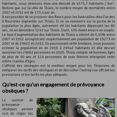
habitants, nous obtenons donc une densité de 4575,7 habitants / km².
Notons que sur la ville de Thiais, le nombre moyen de mortalités entre
Leaflet
, ©
OpenStreetMap
contributeurs
2007 et 2012 est de 170,4 par an.
Il est possible de se procurer des fleurs pour les funérailles chez l’un des
6 fleuristes implantés sur Thiais. Si on se concentre sur la partie de la
population la plus âgée, autrement dit les habitants dépassant les 80
ans, on en dénombre 1243 sur Thiais. Dont, 436 vivent encore en couple.
Le taux d’augmentation des habitants de Thiais a atteint de 0,10% entre
2007 et 2012 enregistrant respectivement une population de 29273 en
2007 et de 29422 en 2012. En poursuivant cette tendance, nous pouvons
estimer la population en en 2016 à 29542 habitants et elle devrait
avoisiner les 29662 personnes en 2020. Thiais compte 48 hommes âgés
de plus de 90 ans et 124 personnes de sexe féminin atteignant cette
même tranche d’âges.
L’officiel des obsèques est le meilleur moyen pour les Thiaisiens de
comparer les tarifs des obsèques et de décrocher l’entreprise offrant les
prestations et les tarifs les plus adéquats.
Qu’est-ce qu’un engagement de prévoyance
obsèques ?
Le contrat de
prévoyance
obsèques permet
soit de régler les