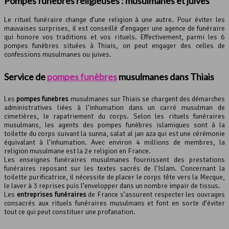
Pompes funèbres religieuses : musulmanes et juives
Le rituel funéraire change d’une religion à une autre. Pour éviter les
mauvaises surprises, il est conseillé d’engager une agence de funéraire
qui honore vos traditions et vos rituels. Effectivement, parmi les 6
pompes funèbres situées à Thiais, on peut engager des celles de
confessions musulmanes ou juives.
Service de
pompes funèbres
musulmanes dans Thiais
Les
pompes funèbres
musulmanes sur Thiais se chargent des démarches
administratives liées à l’inhumation dans un carré musulman de
cimetières, le rapatriement du corps. Selon les rituels funéraires
musulmans, les agents des pompes funèbres islamiques sont à la
toilette du corps suivant la sunna, salat al jan aza qui est une cérémonie
équivalant à l’inhumation. Avec environ 4 millions de membres, la
religion musulmane est la 2e religion en France.
Les enseignes funéraires musulmanes fournissent des prestations
funéraires reposant sur les textes sacrés de l’Islam. Concernant la
toilette purificatrice, il nécessite de placer le corps tête vers la Mecque,
le laver à 3 reprises puis l’envelopper dans un nombre impair de tissus.
Les
entreprises funéraires
de France s’assurent respecter les ouvrages
consacrés aux rituels funéraires musulmans et font en sorte d’éviter
tout ce qui peut constituer une profanation.